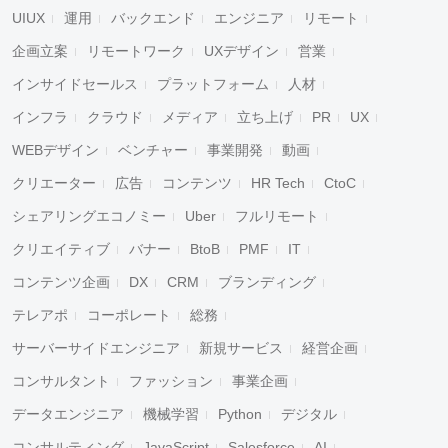
UIUX
運用
バックエンド
エンジニア
リモート
企画立案
リモートワーク
UXデザイン
営業
インサイドセールス
プラットフォーム
人材
インフラ
クラウド
メディア
立ち上げ
PR
UX
WEBデザイン
ベンチャー
事業開発
動画
クリエーター
広告
コンテンツ
HR Tech
CtoC
シェアリングエコノミー
Uber
フルリモート
クリエイティブ
バナー
BtoB
PMF
IT
コンテンツ企画
DX
CRM
ブランディング
テレアポ
コーポレート
総務
サーバーサイドエンジニア
新規サービス
経営企画
コンサルタント
ファッション
事業企画
データエンジニア
機械学習
Python
デジタル
コンサルティング
JavaScript
Salesforce
AI