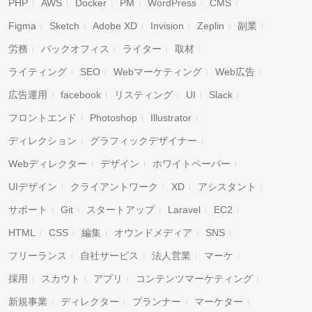
PHP
AWS
Docker
PM
WordPress
CMS
Figma
Sketch
Adobe XD
Invision
Zeplin
副業
労務
バックオフィス
ライター
取材
ライティング
SEO
Webマーケティング
Web広告
広告運用
facebook
リスティング
UI
Slack
フロントエンド
Photoshop
Illustrator
ディレクション
グラフィックデザイナー
Webディレクター
デザイン
ホワイトペーパー
UIデザイン
クライアントワーク
XD
アシスタント
サポート
Git
スタートアップ
Laravel
EC2
HTML
CSS
編集
オウンドメディア
SNS
フリーランス
自社サービス
法人営業
マーケ
採用
スカウト
アプリ
コンテンツマーケティング
新規事業
ディレクター
プランナー
マーケター