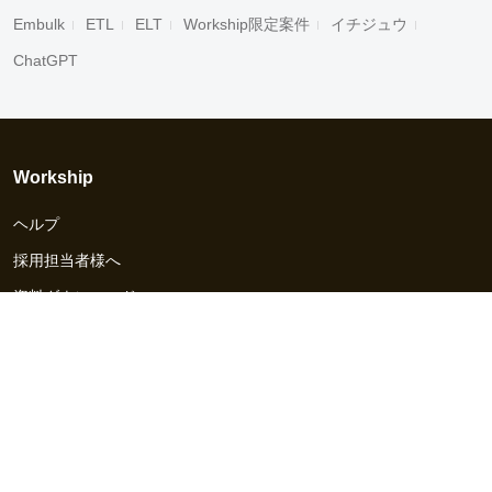
Embulk
ETL
ELT
Workship限定案件
イチジュウ
ChatGPT
Workship
ヘルプ
採用担当者様へ
資料ダウンロード
その他のサービス
Workship EVENT
Workship MAGAZINE
Workship CAREER