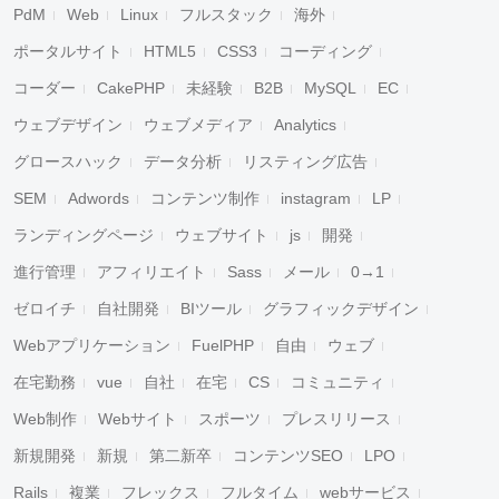
PdM
Web
Linux
フルスタック
海外
ポータルサイト
HTML5
CSS3
コーディング
コーダー
CakePHP
未経験
B2B
MySQL
EC
ウェブデザイン
ウェブメディア
Analytics
グロースハック
データ分析
リスティング広告
SEM
Adwords
コンテンツ制作
instagram
LP
ランディングページ
ウェブサイト
js
開発
進行管理
アフィリエイト
Sass
メール
0→1
ゼロイチ
自社開発
BIツール
グラフィックデザイン
Webアプリケーション
FuelPHP
自由
ウェブ
在宅勤務
vue
自社
在宅
CS
コミュニティ
Web制作
Webサイト
スポーツ
プレスリリース
新規開発
新規
第二新卒
コンテンツSEO
LPO
Rails
複業
フレックス
フルタイム
webサービス