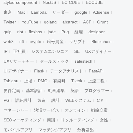
styled-component
NestJS
EC-CUBE
ECCUBE
東京
Mac
Lambda
リーダー
google
Adsense
Twitter
YouTube
golang
abstract
ACF
Grunt
gulp
riot
flexbox
jade
Pug
経理
designer
web3
nft
crypto
暗号資産
クリプト
Blockchain
IP
正社員
システムエンジニア
SE
UXデザイナー
UXリサーチャー
セールステック
salestech
UIデザイナー
Flask
データアナリスト
FastAPI
Tableau
上場
PMO
有楽町
Tiktok
上流工程
要件定義
基本設計
動画編集
英語
プログラマー
PG
詳細設計
製造
設計
WEBシステム
C＃
マネージャー
決済サービス
オンライン
戦略立案
SEOマーケティング
商談
リクルーティング
女性
モバイルアプリ
マッチングアプリ
分析基盤