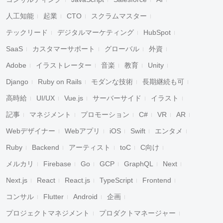
人工知能
起業
CTO
スクラムマスター
テックリード
デジタルマーケティング
HubSpot
SaaS
カスタマーサポート
グローバル
外資
Adobe
イラストレーター
音楽
教育
Unity
Django
Ruby on Rails
モダンな技術
長期継続も可
高時給
UI/UX
Vue.js
サーバーサイド
イラスト
記事
マネジメント
プロモーション
C#
VR
AR
Webデザイナー
Webアプリ
iOS
Swift
エンタメ
Ruby
Backend
アーティスト
toC
C向け
メルカリ
Firebase
Go
GCP
GraphQL
Next
Next.js
React
React.js
TypeScript
Frontend
コンサル
Flutter
Android
企画
プロジェクトマネジメント
プロダクトマネージャー