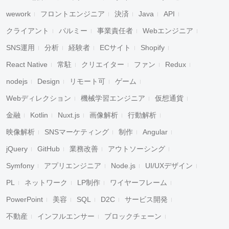
wework
フロントエンジニア
決済
Java
API
クライアント
パルミー
事業責任者
Webエンジニア
SNS運用
分析
経験者
ECサイト
Shopify
React Native
常駐
クリエイター
ファン
Redux
nodejs
Design
リモート可
ゲーム
Webディレクション
機械学習エンジニア
仮想通貨
金融
Kotlin
Nuxt.js
画像解析
行動解析
映像解析
SNSマーケティング
制作
Angular
jQuery
GitHub
業務改善
アウトソーシング
Symfony
アプリエンジニア
Node.js
UI/UXデザイン
PL
ネットワーク
LP制作
ワイヤーフレーム
PowerPoint
美容
SQL
D2C
サービス開発
不動産
インフルエンサー
ブロックチェーン