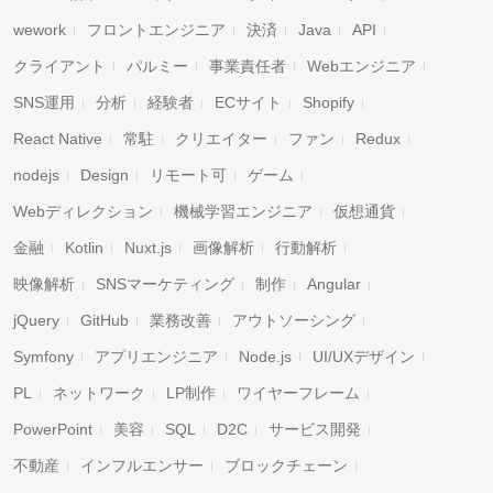
wework
フロントエンジニア
決済
Java
API
クライアント
パルミー
事業責任者
Webエンジニア
SNS運用
分析
経験者
ECサイト
Shopify
React Native
常駐
クリエイター
ファン
Redux
nodejs
Design
リモート可
ゲーム
Webディレクション
機械学習エンジニア
仮想通貨
金融
Kotlin
Nuxt.js
画像解析
行動解析
映像解析
SNSマーケティング
制作
Angular
jQuery
GitHub
業務改善
アウトソーシング
Symfony
アプリエンジニア
Node.js
UI/UXデザイン
PL
ネットワーク
LP制作
ワイヤーフレーム
PowerPoint
美容
SQL
D2C
サービス開発
不動産
インフルエンサー
ブロックチェーン