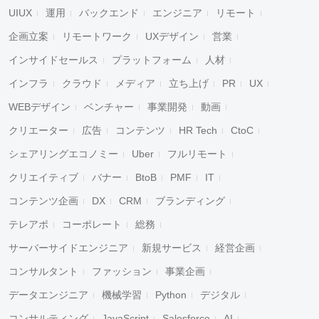
UIUX
運用
バックエンド
エンジニア
リモート
企画立案
リモートワーク
UXデザイン
営業
インサイドセールス
プラットフォーム
人材
インフラ
クラウド
メディア
立ち上げ
PR
UX
WEBデザイン
ベンチャー
事業開発
動画
クリエーター
広告
コンテンツ
HR Tech
CtoC
シェアリングエコノミー
Uber
フルリモート
クリエイティブ
バナー
BtoB
PMF
IT
コンテンツ企画
DX
CRM
ブランディング
テレアポ
コーポレート
総務
サーバーサイドエンジニア
新規サービス
経営企画
コンサルタント
ファッション
事業企画
データエンジニア
機械学習
Python
デジタル
コンサルティング
JavaScript
Salesforce
AI