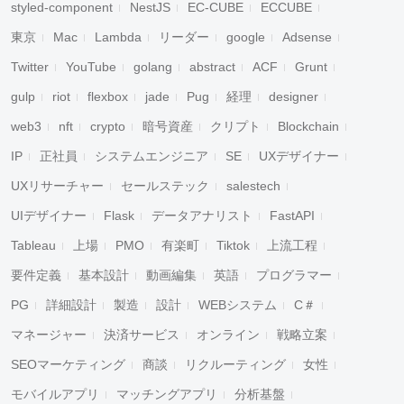
styled-component
NestJS
EC-CUBE
ECCUBE
東京
Mac
Lambda
リーダー
google
Adsense
Twitter
YouTube
golang
abstract
ACF
Grunt
gulp
riot
flexbox
jade
Pug
経理
designer
web3
nft
crypto
暗号資産
クリプト
Blockchain
IP
正社員
システムエンジニア
SE
UXデザイナー
UXリサーチャー
セールステック
salestech
UIデザイナー
Flask
データアナリスト
FastAPI
Tableau
上場
PMO
有楽町
Tiktok
上流工程
要件定義
基本設計
動画編集
英語
プログラマー
PG
詳細設計
製造
設計
WEBシステム
C＃
マネージャー
決済サービス
オンライン
戦略立案
SEOマーケティング
商談
リクルーティング
女性
モバイルアプリ
マッチングアプリ
分析基盤