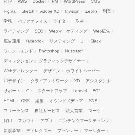
PHP
AWS
Docker
PM
WordPress
CMS
Figma
Sketch
Adobe XD
Invision
Zeplin
副業
労務
バックオフィス
ライター
取材
ライティング
SEO
Webマーケティング
Web広告
広告運用
facebook
リスティング
UI
Slack
フロントエンド
Photoshop
Illustrator
ディレクション
グラフィックデザイナー
Webディレクター
デザイン
ホワイトペーパー
UIデザイン
クライアントワーク
XD
アシスタント
サポート
Git
スタートアップ
Laravel
EC2
HTML
CSS
編集
オウンドメディア
SNS
フリーランス
自社サービス
法人営業
マーケ
採用
スカウト
アプリ
コンテンツマーケティング
新規事業
ディレクター
プランナー
マーケター