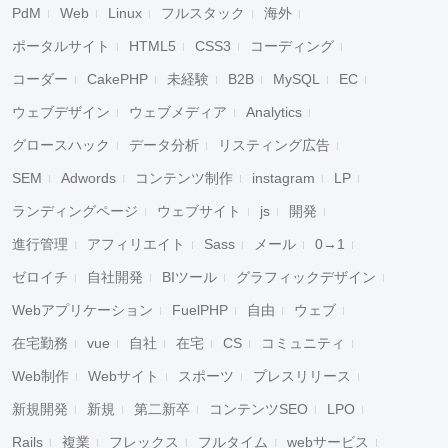
PdM
Web
Linux
フルスタック
海外
ポータルサイト
HTML5
CSS3
コーディング
コーダー
CakePHP
未経験
B2B
MySQL
EC
ウェブデザイン
ウェブメディア
Analytics
グロースハック
データ分析
リスティング広告
SEM
Adwords
コンテンツ制作
instagram
LP
ランディングページ
ウェブサイト
js
開発
進行管理
アフィリエイト
Sass
メール
0→1
ゼロイチ
自社開発
BIツール
グラフィックデザイン
Webアプリケーション
FuelPHP
自由
ウェブ
在宅勤務
vue
自社
在宅
CS
コミュニティ
Web制作
Webサイト
スポーツ
プレスリリース
新規開発
新規
第二新卒
コンテンツSEO
LPO
Rails
複業
フレックス
フルタイム
webサービス