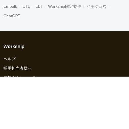
Embulk
ETL
ELT
Workship限定案件
イチジュウ
ChatGPT
Workship
ヘルプ
採用担当者様へ
資料ダウンロード
その他のサービス
Workship EVENT
Workship MAGAZINE
Workship CAREER