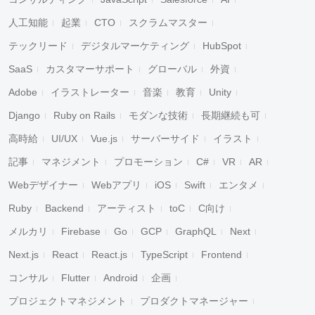
人工知能
起業
CTO
スクラムマスター
テックリード
デジタルマーケティング
HubSpot
SaaS
カスタマーサポート
グローバル
外資
Adobe
イラストレーター
音楽
教育
Unity
Django
Ruby on Rails
モダンな技術
長期継続も可
高時給
UI/UX
Vue.js
サーバーサイド
イラスト
記事
マネジメント
プロモーション
C#
VR
AR
Webデザイナー
Webアプリ
iOS
Swift
エンタメ
Ruby
Backend
アーティスト
toC
C向け
メルカリ
Firebase
Go
GCP
GraphQL
Next
Next.js
React
React.js
TypeScript
Frontend
コンサル
Flutter
Android
企画
プロジェクトマネジメント
プロダクトマネージャー