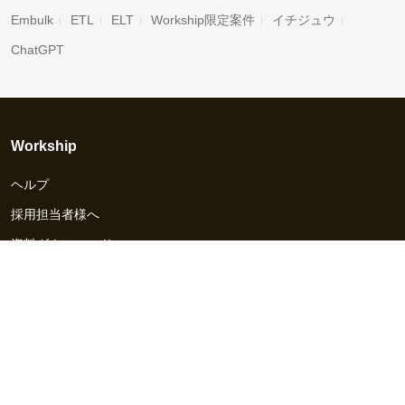
Embulk
ETL
ELT
Workship限定案件
イチジュウ
ChatGPT
Workship
ヘルプ
採用担当者様へ
資料ダウンロード
その他のサービス
Workship EVENT
Workship MAGAZINE
Workship CAREER