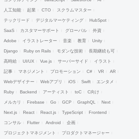
人工知能
起業
CTO
スクラムマスター
テックリード
デジタルマーケティング
HubSpot
SaaS
カスタマーサポート
グローバル
外資
Adobe
イラストレーター
音楽
教育
Unity
Django
Ruby on Rails
モダンな技術
長期継続も可
高時給
UI/UX
Vue.js
サーバーサイド
イラスト
記事
マネジメント
プロモーション
C#
VR
AR
Webデザイナー
Webアプリ
iOS
Swift
エンタメ
Ruby
Backend
アーティスト
toC
C向け
メルカリ
Firebase
Go
GCP
GraphQL
Next
Next.js
React
React.js
TypeScript
Frontend
コンサル
Flutter
Android
企画
プロジェクトマネジメント
プロダクトマネージャー