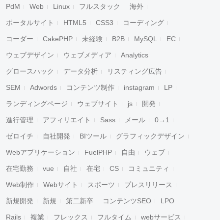
PdM
Web
Linux
フルスタック
海外
ポータルサイト
HTML5
CSS3
コーディング
コーダー
CakePHP
未経験
B2B
MySQL
EC
ウェブデザイン
ウェブメディア
Analytics
グロースハック
データ分析
リスティング広告
SEM
Adwords
コンテンツ制作
instagram
LP
ランディングページ
ウェブサイト
js
開発
進行管理
アフィリエイト
Sass
メール
0→1
ゼロイチ
自社開発
BIツール
グラフィックデザイン
Webアプリケーション
FuelPHP
自由
ウェブ
在宅勤務
vue
自社
在宅
CS
コミュニティ
Web制作
Webサイト
スポーツ
プレスリリース
新規開発
新規
第二新卒
コンテンツSEO
LPO
Rails
複業
フレックス
フルタイム
webサービス