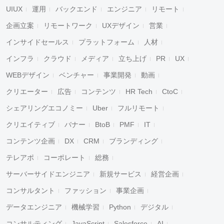
UIUX
運用
バックエンド
エンジニア
リモート
企画立案
リモートワーク
UXデザイン
営業
インサイドセールス
プラットフォーム
人材
インフラ
クラウド
メディア
立ち上げ
PR
UX
WEBデザイン
ベンチャー
事業開発
動画
クリエーター
広告
コンテンツ
HR Tech
CtoC
シェアリングエコノミー
Uber
フルリモート
クリエイティブ
バナー
BtoB
PMF
IT
コンテンツ企画
DX
CRM
ブランディング
テレアポ
コーポレート
総務
サーバーサイドエンジニア
新規サービス
経営企画
コンサルタント
ファッション
事業企画
データエンジニア
機械学習
Python
デジタル
コンサルティング
JavaScript
Salesforce
AI