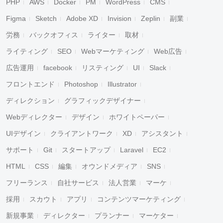
PHP
AWS
Docker
PM
WordPress
CMS
Figma
Sketch
Adobe XD
Invision
Zeplin
副業
労務
バックオフィス
ライター
取材
ライティング
SEO
Webマーケティング
Web広告
広告運用
facebook
リスティング
UI
Slack
フロントエンド
Photoshop
Illustrator
ディレクション
グラフィックデザイナー
Webディレクター
デザイン
ホワイトペーパー
UIデザイン
クライアントワーク
XD
アシスタント
サポート
Git
スタートアップ
Laravel
EC2
HTML
CSS
編集
オウンドメディア
SNS
フリーランス
自社サービス
法人営業
マーケ
採用
スカウト
アプリ
コンテンツマーケティング
新規事業
ディレクター
プランナー
マーケター