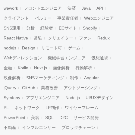
wework
フロントエンジニア
決済
Java
API
クライアント
パルミー
事業責任者
Webエンジニア
SNS運用
分析
経験者
ECサイト
Shopify
React Native
常駐
クリエイター
ファン
Redux
nodejs
Design
リモート可
ゲーム
Webディレクション
機械学習エンジニア
仮想通貨
金融
Kotlin
Nuxt.js
画像解析
行動解析
映像解析
SNSマーケティング
制作
Angular
jQuery
GitHub
業務改善
アウトソーシング
Symfony
アプリエンジニア
Node.js
UI/UXデザイン
PL
ネットワーク
LP制作
ワイヤーフレーム
PowerPoint
美容
SQL
D2C
サービス開発
不動産
インフルエンサー
ブロックチェーン