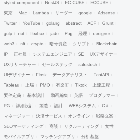
styled-component
NestJS
EC-CUBE
ECCUBE
東京
Mac
Lambda
リーダー
google
Adsense
Twitter
YouTube
golang
abstract
ACF
Grunt
gulp
riot
flexbox
jade
Pug
経理
designer
web3
nft
crypto
暗号資産
クリプト
Blockchain
IP
正社員
システムエンジニア
SE
UXデザイナー
UXリサーチャー
セールステック
salestech
UIデザイナー
Flask
データアナリスト
FastAPI
Tableau
上場
PMO
有楽町
Tiktok
上流工程
要件定義
基本設計
動画編集
英語
プログラマー
PG
詳細設計
製造
設計
WEBシステム
C＃
マネージャー
決済サービス
オンライン
戦略立案
SEOマーケティング
商談
リクルーティング
女性
モバイルアプリ
マッチングアプリ
分析基盤