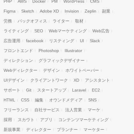
PHP
AWS
Docker
PM
WordPress
CMS
Figma
Sketch
Adobe XD
Invision
Zeplin
副業
労務
バックオフィス
ライター
取材
ライティング
SEO
Webマーケティング
Web広告
広告運用
facebook
リスティング
UI
Slack
フロントエンド
Photoshop
Illustrator
ディレクション
グラフィックデザイナー
Webディレクター
デザイン
ホワイトペーパー
UIデザイン
クライアントワーク
XD
アシスタント
サポート
Git
スタートアップ
Laravel
EC2
HTML
CSS
編集
オウンドメディア
SNS
フリーランス
自社サービス
法人営業
マーケ
採用
スカウト
アプリ
コンテンツマーケティング
新規事業
ディレクター
プランナー
マーケター