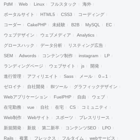
PdM
Web
Linux
フルスタック
海外
ポータルサイト
HTML5
CSS3
コーディング
コーダー
CakePHP
未経験
B2B
MySQL
EC
ウェブデザイン
ウェブメディア
Analytics
グロースハック
データ分析
リスティング広告
SEM
Adwords
コンテンツ制作
instagram
LP
ランディングページ
ウェブサイト
js
開発
進行管理
アフィリエイト
Sass
メール
0→1
ゼロイチ
自社開発
BIツール
グラフィックデザイン
Webアプリケーション
FuelPHP
自由
ウェブ
在宅勤務
vue
自社
在宅
CS
コミュニティ
Web制作
Webサイト
スポーツ
プレスリリース
新規開発
新規
第二新卒
コンテンツSEO
LPO
Rails
複業
フレックス
フルタイム
webサービス