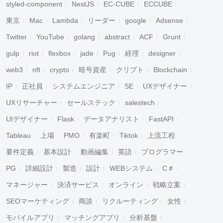
styled-component
NestJS
EC-CUBE
ECCUBE
東京
Mac
Lambda
リーダー
google
Adsense
Twitter
YouTube
golang
abstract
ACF
Grunt
gulp
riot
flexbox
jade
Pug
経理
designer
web3
nft
crypto
暗号資産
クリプト
Blockchain
IP
正社員
システムエンジニア
SE
UXデザイナー
UXリサーチャー
セールステック
salestech
UIデザイナー
Flask
データアナリスト
FastAPI
Tableau
上場
PMO
有楽町
Tiktok
上流工程
要件定義
基本設計
動画編集
英語
プログラマー
PG
詳細設計
製造
設計
WEBシステム
C＃
マネージャー
決済サービス
オンライン
戦略立案
SEOマーケティング
商談
リクルーティング
女性
モバイルアプリ
マッチングアプリ
分析基盤