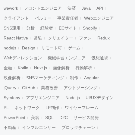
wework
フロントエンジニア
決済
Java
API
クライアント
パルミー
事業責任者
Webエンジニア
SNS運用
分析
経験者
ECサイト
Shopify
React Native
常駐
クリエイター
ファン
Redux
nodejs
Design
リモート可
ゲーム
Webディレクション
機械学習エンジニア
仮想通貨
金融
Kotlin
Nuxt.js
画像解析
行動解析
映像解析
SNSマーケティング
制作
Angular
jQuery
GitHub
業務改善
アウトソーシング
Symfony
アプリエンジニア
Node.js
UI/UXデザイン
PL
ネットワーク
LP制作
ワイヤーフレーム
PowerPoint
美容
SQL
D2C
サービス開発
不動産
インフルエンサー
ブロックチェーン