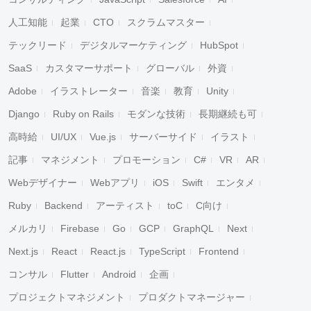
人工知能
起業
CTO
スクラムマスター
テックリード
デジタルマーケティング
HubSpot
SaaS
カスタマーサポート
グローバル
外資
Adobe
イラストレーター
音楽
教育
Unity
Django
Ruby on Rails
モダンな技術
長期継続も可
高時給
UI/UX
Vue.js
サーバーサイド
イラスト
記事
マネジメント
プロモーション
C#
VR
AR
Webデザイナー
Webアプリ
iOS
Swift
エンタメ
Ruby
Backend
アーティスト
toC
C向け
メルカリ
Firebase
Go
GCP
GraphQL
Next
Next.js
React
React.js
TypeScript
Frontend
コンサル
Flutter
Android
企画
プロジェクトマネジメント
プロダクトマネージャー