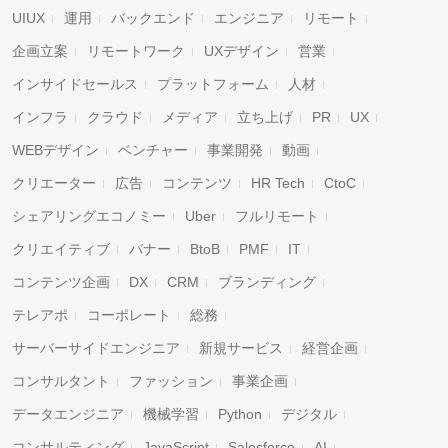
UIUX
運用
バックエンド
エンジニア
リモート
企画立案
リモートワーク
UXデザイン
営業
インサイドセールス
プラットフォーム
人材
インフラ
クラウド
メディア
立ち上げ
PR
UX
WEBデザイン
ベンチャー
事業開発
動画
クリエーター
広告
コンテンツ
HR Tech
CtoC
シェアリングエコノミー
Uber
フルリモート
クリエイティブ
バナー
BtoB
PMF
IT
コンテンツ企画
DX
CRM
ブランディング
テレアポ
コーポレート
総務
サーバーサイドエンジニア
新規サービス
経営企画
コンサルタント
ファッション
事業企画
データエンジニア
機械学習
Python
デジタル
コンサルティング
JavaScript
Salesforce
AI