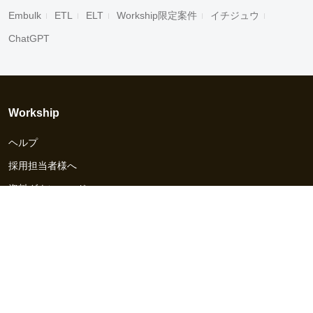
Embulk
ETL
ELT
Workship限定案件
イチジュウ
ChatGPT
Workship
ヘルプ
採用担当者様へ
資料ダウンロード
その他のサービス
Workship EVENT
Workship MAGAZINE
Workship CAREER