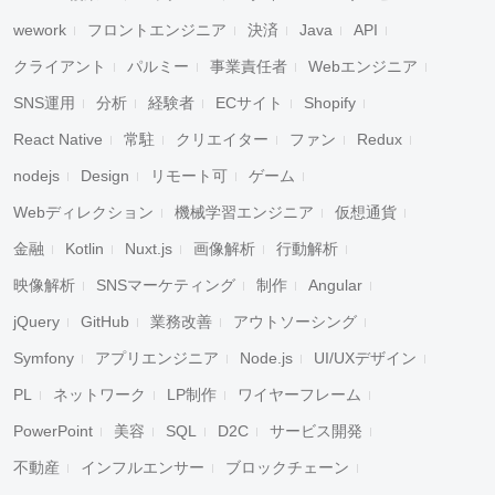
wework
フロントエンジニア
決済
Java
API
クライアント
パルミー
事業責任者
Webエンジニア
SNS運用
分析
経験者
ECサイト
Shopify
React Native
常駐
クリエイター
ファン
Redux
nodejs
Design
リモート可
ゲーム
Webディレクション
機械学習エンジニア
仮想通貨
金融
Kotlin
Nuxt.js
画像解析
行動解析
映像解析
SNSマーケティング
制作
Angular
jQuery
GitHub
業務改善
アウトソーシング
Symfony
アプリエンジニア
Node.js
UI/UXデザイン
PL
ネットワーク
LP制作
ワイヤーフレーム
PowerPoint
美容
SQL
D2C
サービス開発
不動産
インフルエンサー
ブロックチェーン