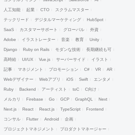
人工知能
起業
CTO
スクラムマスター
テックリード
デジタルマーケティング
HubSpot
SaaS
カスタマーサポート
グローバル
外資
Adobe
イラストレーター
音楽
教育
Unity
Django
Ruby on Rails
モダンな技術
長期継続も可
高時給
UI/UX
Vue.js
サーバーサイド
イラスト
記事
マネジメント
プロモーション
C#
VR
AR
Webデザイナー
Webアプリ
iOS
Swift
エンタメ
Ruby
Backend
アーティスト
toC
C向け
メルカリ
Firebase
Go
GCP
GraphQL
Next
Next.js
React
React.js
TypeScript
Frontend
コンサル
Flutter
Android
企画
プロジェクトマネジメント
プロダクトマネージャー