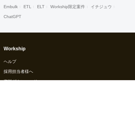
Embulk
ETL
ELT
Workship限定案件
イチジュウ
ChatGPT
Workship
ヘルプ
採用担当者様へ
資料ダウンロード
その他のサービス
Workship EVENT
Workship MAGAZINE
Workship CAREER