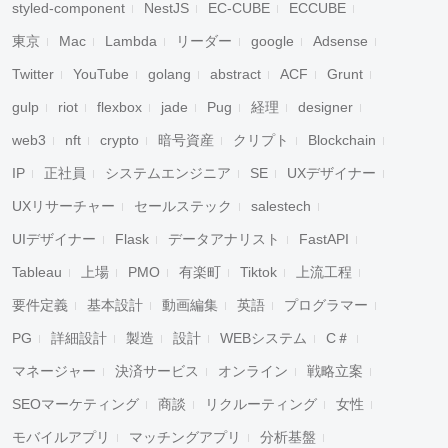
styled-component
NestJS
EC-CUBE
ECCUBE
東京
Mac
Lambda
リーダー
google
Adsense
Twitter
YouTube
golang
abstract
ACF
Grunt
gulp
riot
flexbox
jade
Pug
経理
designer
web3
nft
crypto
暗号資産
クリプト
Blockchain
IP
正社員
システムエンジニア
SE
UXデザイナー
UXリサーチャー
セールステック
salestech
UIデザイナー
Flask
データアナリスト
FastAPI
Tableau
上場
PMO
有楽町
Tiktok
上流工程
要件定義
基本設計
動画編集
英語
プログラマー
PG
詳細設計
製造
設計
WEBシステム
C＃
マネージャー
決済サービス
オンライン
戦略立案
SEOマーケティング
商談
リクルーティング
女性
モバイルアプリ
マッチングアプリ
分析基盤