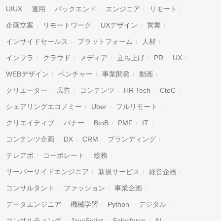
UIUX
運用
バックエンド
エンジニア
リモート
企画立案
リモートワーク
UXデザイン
営業
インサイドセールス
プラットフォーム
人材
インフラ
クラウド
メディア
立ち上げ
PR
UX
WEBデザイン
ベンチャー
事業開発
動画
クリエーター
広告
コンテンツ
HR Tech
CtoC
シェアリングエコノミー
Uber
フルリモート
クリエイティブ
バナー
BtoB
PMF
IT
コンテンツ企画
DX
CRM
ブランディング
テレアポ
コーポレート
総務
サーバーサイドエンジニア
新規サービス
経営企画
コンサルタント
ファッション
事業企画
データエンジニア
機械学習
Python
デジタル
コンサルティング
JavaScript
Salesforce
AI