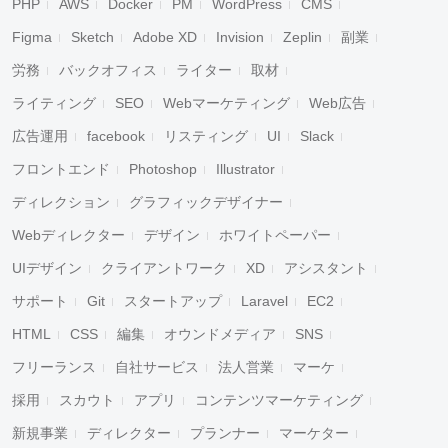
PHP
AWS
Docker
PM
WordPress
CMS
Figma
Sketch
Adobe XD
Invision
Zeplin
副業
労務
バックオフィス
ライター
取材
ライティング
SEO
Webマーケティング
Web広告
広告運用
facebook
リスティング
UI
Slack
フロントエンド
Photoshop
Illustrator
ディレクション
グラフィックデザイナー
Webディレクター
デザイン
ホワイトペーパー
UIデザイン
クライアントワーク
XD
アシスタント
サポート
Git
スタートアップ
Laravel
EC2
HTML
CSS
編集
オウンドメディア
SNS
フリーランス
自社サービス
法人営業
マーケ
採用
スカウト
アプリ
コンテンツマーケティング
新規事業
ディレクター
プランナー
マーケター