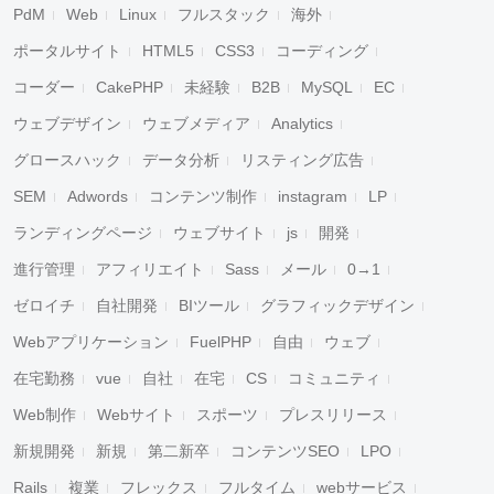
PdM
Web
Linux
フルスタック
海外
ポータルサイト
HTML5
CSS3
コーディング
コーダー
CakePHP
未経験
B2B
MySQL
EC
ウェブデザイン
ウェブメディア
Analytics
グロースハック
データ分析
リスティング広告
SEM
Adwords
コンテンツ制作
instagram
LP
ランディングページ
ウェブサイト
js
開発
進行管理
アフィリエイト
Sass
メール
0→1
ゼロイチ
自社開発
BIツール
グラフィックデザイン
Webアプリケーション
FuelPHP
自由
ウェブ
在宅勤務
vue
自社
在宅
CS
コミュニティ
Web制作
Webサイト
スポーツ
プレスリリース
新規開発
新規
第二新卒
コンテンツSEO
LPO
Rails
複業
フレックス
フルタイム
webサービス