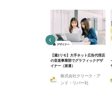
ザイナー
デザイナー
4～5勤務】ネット証券会社で
【週2リモ】大手ネット広告代理店
UXデザイン・ディレクション！
の音楽事業部でグラフィックデザ
イナー（派遣）
株式会社クリーク・ア
株式会社クリーク・ア
ンド・リバー社
ンド・リバー社