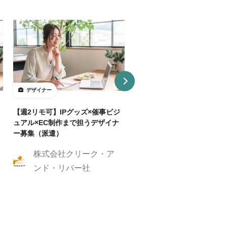
デザイナー
デザイナー
【週2リモ可】IPグッズ×催事ビジ
【週32H～/フルリモ】教育
ュアル×EC制作まで担うデザイナ
プロダクトを持つ企業でUI/
ー募集（派遣）
イナー
株式会社クリーク・ア
株式会社クリーク
ンド・リバー社
ンド・リバー社