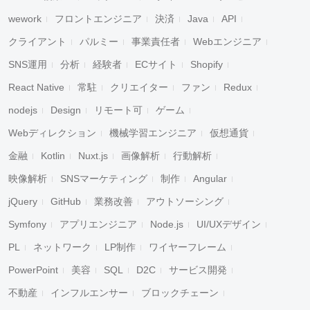
wework
フロントエンジニア
決済
Java
API
クライアント
パルミー
事業責任者
Webエンジニア
SNS運用
分析
経験者
ECサイト
Shopify
React Native
常駐
クリエイター
ファン
Redux
nodejs
Design
リモート可
ゲーム
Webディレクション
機械学習エンジニア
仮想通貨
金融
Kotlin
Nuxt.js
画像解析
行動解析
映像解析
SNSマーケティング
制作
Angular
jQuery
GitHub
業務改善
アウトソーシング
Symfony
アプリエンジニア
Node.js
UI/UXデザイン
PL
ネットワーク
LP制作
ワイヤーフレーム
PowerPoint
美容
SQL
D2C
サービス開発
不動産
インフルエンサー
ブロックチェーン