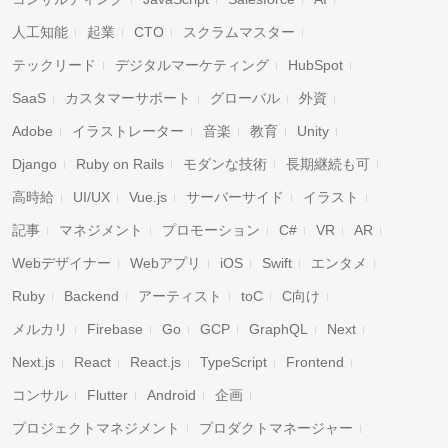
人工知能
起業
CTO
スクラムマスター
テックリード
デジタルマーケティング
HubSpot
SaaS
カスタマーサポート
グローバル
外資
Adobe
イラストレーター
音楽
教育
Unity
Django
Ruby on Rails
モダンな技術
長期継続も可
高時給
UI/UX
Vue.js
サーバーサイド
イラスト
記事
マネジメント
プロモーション
C#
VR
AR
Webデザイナー
Webアプリ
iOS
Swift
エンタメ
Ruby
Backend
アーティスト
toC
C向け
メルカリ
Firebase
Go
GCP
GraphQL
Next
Next.js
React
React.js
TypeScript
Frontend
コンサル
Flutter
Android
企画
プロジェクトマネジメント
プロダクトマネージャー