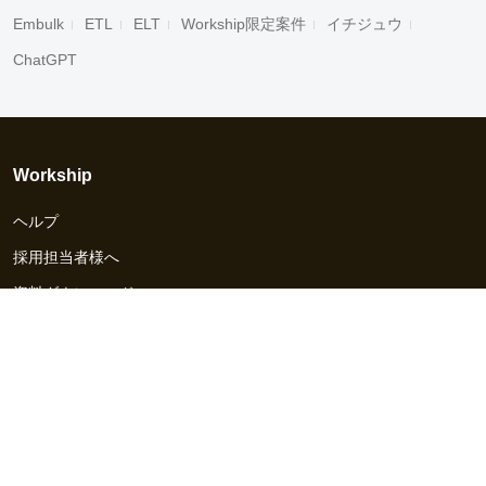
Embulk
ETL
ELT
Workship限定案件
イチジュウ
ChatGPT
Workship
ヘルプ
採用担当者様へ
資料ダウンロード
その他のサービス
Workship EVENT
Workship MAGAZINE
Workship CAREER