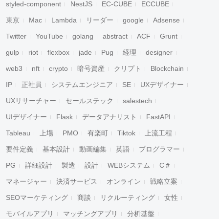
styled-component
NestJS
EC-CUBE
ECCUBE
東京
Mac
Lambda
リーダー
google
Adsense
Twitter
YouTube
golang
abstract
ACF
Grunt
gulp
riot
flexbox
jade
Pug
経理
designer
web3
nft
crypto
暗号資産
クリプト
Blockchain
IP
正社員
システムエンジニア
SE
UXデザイナー
UXリサーチャー
セールステック
salestech
UIデザイナー
Flask
データアナリスト
FastAPI
Tableau
上場
PMO
有楽町
Tiktok
上流工程
要件定義
基本設計
動画編集
英語
プログラマー
PG
詳細設計
製造
設計
WEBシステム
C＃
マネージャー
決済サービス
オンライン
戦略立案
SEOマーケティング
商談
リクルーティング
女性
モバイルアプリ
マッチングアプリ
分析基盤