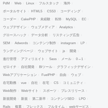
PdM
Web
Linux
フルスタック
海外
ポータルサイト
HTML5
CSS3
コーディング
コーダー
CakePHP
未経験
B2B
MySQL
EC
ウェブデザイン
ウェブメディア
Analytics
グロースハック
データ分析
リスティング広告
SEM
Adwords
コンテンツ制作
instagram
LP
ランディングページ
ウェブサイト
js
開発
進行管理
アフィリエイト
Sass
メール
0→1
ゼロイチ
自社開発
BIツール
グラフィックデザイン
Webアプリケーション
FuelPHP
自由
ウェブ
在宅勤務
vue
自社
在宅
CS
コミュニティ
Web制作
Webサイト
スポーツ
プレスリリース
新規開発
新規
第二新卒
コンテンツSEO
LPO
Rails
複業
フレックス
フルタイム
webサービス