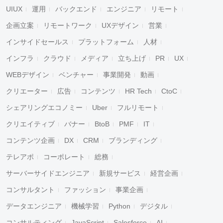
UIUX
運用
バックエンド
エンジニア
リモート
企画立案
リモートワーク
UXデザイン
営業
インサイドセールス
プラットフォーム
人材
インフラ
クラウド
メディア
立ち上げ
PR
UX
WEBデザイン
ベンチャー
事業開発
動画
クリエーター
広告
コンテンツ
HR Tech
CtoC
シェアリングエコノミー
Uber
フルリモート
クリエイティブ
バナー
BtoB
PMF
IT
コンテンツ企画
DX
CRM
ブランディング
テレアポ
コーポレート
総務
サーバーサイドエンジニア
新規サービス
経営企画
コンサルタント
ファッション
事業企画
データエンジニア
機械学習
Python
デジタル
コンサルティング
JavaScript
Salesforce
AI