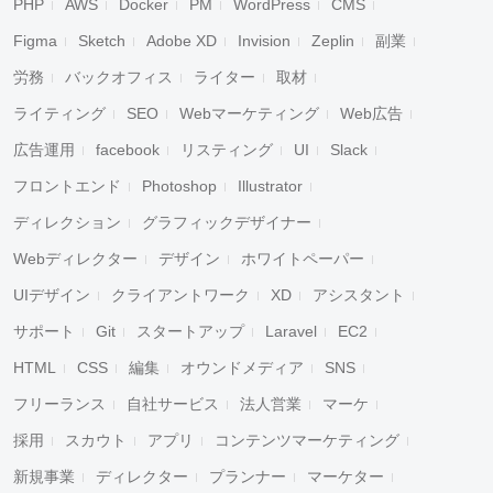
PHP
AWS
Docker
PM
WordPress
CMS
Figma
Sketch
Adobe XD
Invision
Zeplin
副業
労務
バックオフィス
ライター
取材
ライティング
SEO
Webマーケティング
Web広告
広告運用
facebook
リスティング
UI
Slack
フロントエンド
Photoshop
Illustrator
ディレクション
グラフィックデザイナー
Webディレクター
デザイン
ホワイトペーパー
UIデザイン
クライアントワーク
XD
アシスタント
サポート
Git
スタートアップ
Laravel
EC2
HTML
CSS
編集
オウンドメディア
SNS
フリーランス
自社サービス
法人営業
マーケ
採用
スカウト
アプリ
コンテンツマーケティング
新規事業
ディレクター
プランナー
マーケター