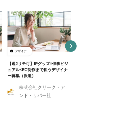
デザイナー
デザイナー
【週2リモ可】IPグッズ×催事ビジ
【週32H～/フルリモ】教育
ュアル×EC制作まで担うデザイナ
プロダクトを持つ企業でUI/
ー募集（派遣）
イナー
株式会社クリーク・ア
株式会社クリーク
ンド・リバー社
ンド・リバー社