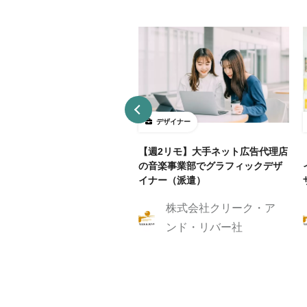
ザイナー
デザイナー
4～5勤務】ネット証券会社で
【週2リモ】大手ネット広告代理店
UXデザイン・ディレクション！
の音楽事業部でグラフィックデザ
イナー（派遣）
株式会社クリーク・ア
株式会社クリーク・ア
ンド・リバー社
ンド・リバー社