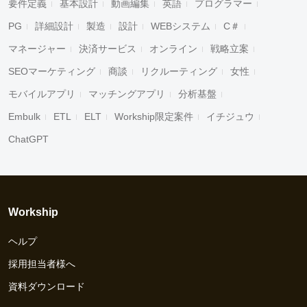
要件定義
基本設計
動画編集
英語
プログラマー
PG
詳細設計
製造
設計
WEBシステム
C＃
マネージャー
決済サービス
オンライン
戦略立案
SEOマーケティング
商談
リクルーティング
女性
モバイルアプリ
マッチングアプリ
分析基盤
Embulk
ETL
ELT
Workship限定案件
イチジュウ
ChatGPT
Workship
ヘルプ
採用担当者様へ
資料ダウンロード