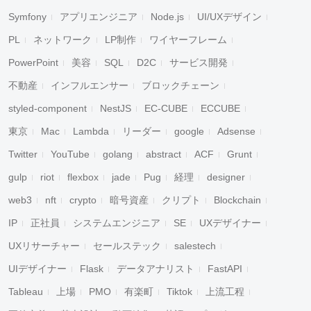
Symfony
アプリエンジニア
Node.js
UI/UXデザイン
PL
ネットワーク
LP制作
ワイヤーフレーム
PowerPoint
美容
SQL
D2C
サービス開発
不動産
インフルエンサー
ブロックチェーン
styled-component
NestJS
EC-CUBE
ECCUBE
東京
Mac
Lambda
リーダー
google
Adsense
Twitter
YouTube
golang
abstract
ACF
Grunt
gulp
riot
flexbox
jade
Pug
経理
designer
web3
nft
crypto
暗号資産
クリプト
Blockchain
IP
正社員
システムエンジニア
SE
UXデザイナー
UXリサーチャー
セールステック
salestech
UIデザイナー
Flask
データアナリスト
FastAPI
Tableau
上場
PMO
有楽町
Tiktok
上流工程