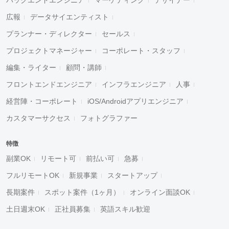
広報
データサイエンティスト
プランナー・ディレクター
セールス
プロジェクトマネージャー
コーポレート・スタッフ
編集・ライター
顧問・講師
フロントエンドエンジニア
インフラエンジニア
人事
経営陣・コーポレート
iOS/Androidアプリエンジニア
カスタマーサクセス
フォトグラファー
特徴
副業OK
リモート可
前払い可
急募
フルリモートOK
新規事業
スタートアップ
長期案件
スポット案件（1ヶ月）
オンライン面談OK
土日週末OK
正社員募集
英語スキル歓迎