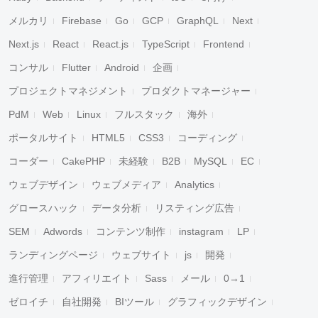
メルカリ
Firebase
Go
GCP
GraphQL
Next
Next.js
React
React.js
TypeScript
Frontend
コンサル
Flutter
Android
企画
プロジェクトマネジメント
プロダクトマネージャー
PdM
Web
Linux
フルスタック
海外
ポータルサイト
HTML5
CSS3
コーディング
コーダー
CakePHP
未経験
B2B
MySQL
EC
ウェブデザイン
ウェブメディア
Analytics
グロースハック
データ分析
リスティング広告
SEM
Adwords
コンテンツ制作
instagram
LP
ランディングページ
ウェブサイト
js
開発
進行管理
アフィリエイト
Sass
メール
0→1
ゼロイチ
自社開発
BIツール
グラフィックデザイン