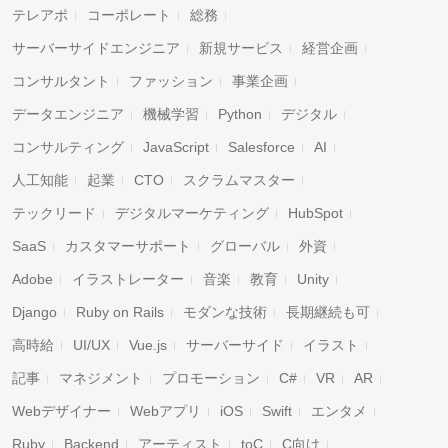
テレアポ
コーポレート
総務
サーバーサイドエンジニア
新規サービス
経営企画
コンサルタント
ファッション
事業企画
データエンジニア
機械学習
Python
デジタル
コンサルティング
JavaScript
Salesforce
AI
人工知能
起業
CTO
スクラムマスター
テックリード
デジタルマーケティング
HubSpot
SaaS
カスタマーサポート
グローバル
外資
Adobe
イラストレーター
音楽
教育
Unity
Django
Ruby on Rails
モダンな技術
長期継続も可
高時給
UI/UX
Vue.js
サーバーサイド
イラスト
記事
マネジメント
プロモーション
C#
VR
AR
Webデザイナー
Webアプリ
iOS
Swift
エンタメ
Ruby
Backend
アーティスト
toC
C向け