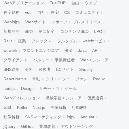
Webアプリケーション
FuelPHP
自由
ウェブ
在宅勤務
vue
自社
在宅
CS
コミュニティ
Web制作
Webサイト
スポーツ
プレスリリース
新規開発
新規
第二新卒
コンテンツSEO
LPO
Rails
複業
フレックス
フルタイム
webサービス
wework
フロントエンジニア
決済
Java
API
クライアント
パルミー
事業責任者
Webエンジニア
SNS運用
分析
経験者
ECサイト
Shopify
React Native
常駐
クリエイター
ファン
Redux
nodejs
Design
リモート可
ゲーム
Webディレクション
機械学習エンジニア
仮想通貨
金融
Kotlin
Nuxt.js
画像解析
行動解析
映像解析
SNSマーケティング
制作
Angular
jQuery
GitHub
業務改善
アウトソーシング