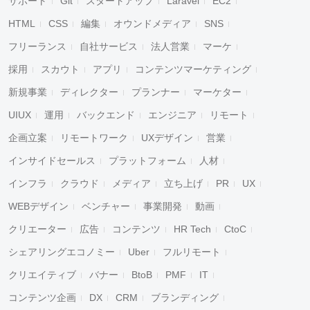
サポート
Git
スタートアップ
Laravel
EC2
HTML
CSS
編集
オウンドメディア
SNS
フリーランス
自社サービス
法人営業
マーケ
採用
スカウト
アプリ
コンテンツマーケティング
新規事業
ディレクター
プランナー
マーケター
UIUX
運用
バックエンド
エンジニア
リモート
企画立案
リモートワーク
UXデザイン
営業
インサイドセールス
プラットフォーム
人材
インフラ
クラウド
メディア
立ち上げ
PR
UX
WEBデザイン
ベンチャー
事業開発
動画
クリエーター
広告
コンテンツ
HR Tech
CtoC
シェアリングエコノミー
Uber
フルリモート
クリエイティブ
バナー
BtoB
PMF
IT
コンテンツ企画
DX
CRM
ブランディング