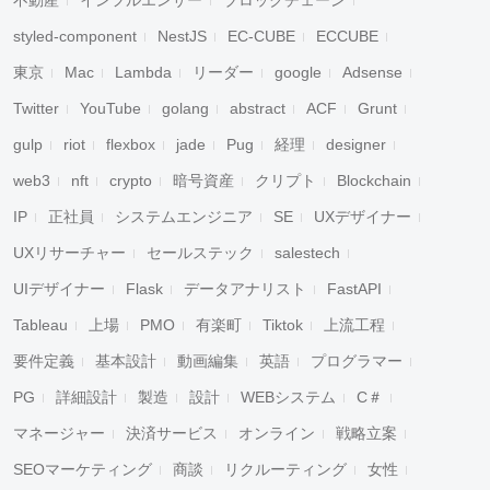
不動産
インフルエンサー
ブロックチェーン
styled-component
NestJS
EC-CUBE
ECCUBE
東京
Mac
Lambda
リーダー
google
Adsense
Twitter
YouTube
golang
abstract
ACF
Grunt
gulp
riot
flexbox
jade
Pug
経理
designer
web3
nft
crypto
暗号資産
クリプト
Blockchain
IP
正社員
システムエンジニア
SE
UXデザイナー
UXリサーチャー
セールステック
salestech
UIデザイナー
Flask
データアナリスト
FastAPI
Tableau
上場
PMO
有楽町
Tiktok
上流工程
要件定義
基本設計
動画編集
英語
プログラマー
PG
詳細設計
製造
設計
WEBシステム
C＃
マネージャー
決済サービス
オンライン
戦略立案
SEOマーケティング
商談
リクルーティング
女性