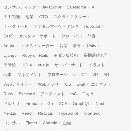
コンサルティング
JavaScript
Salesforce
AI
人工知能
起業
CTO
スクラムマスター
テックリード
デジタルマーケティング
HubSpot
SaaS
カスタマーサポート
グローバル
外資
Adobe
イラストレーター
音楽
教育
Unity
Django
Ruby on Rails
モダンな技術
長期継続も可
高時給
UI/UX
Vue.js
サーバーサイド
イラスト
記事
マネジメント
プロモーション
C#
VR
AR
Webデザイナー
Webアプリ
iOS
Swift
エンタメ
Ruby
Backend
アーティスト
toC
C向け
メルカリ
Firebase
Go
GCP
GraphQL
Next
Next.js
React
React.js
TypeScript
Frontend
コンサル
Flutter
Android
企画