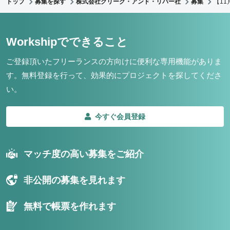
トップ
募集を探す
株式会社クリーク・アンド・リバー社
募集
【1
Workshipでできること
ご登録頂いたフリーランスの方向けに便利な専用機能がありま
す。
無料登録を行って、効果的にプロジェクトを探してくださ
い。
今すぐ会員登録
マッチ度の高い募集をご紹介
非公開の募集を見れます
無料で帳票を作れます