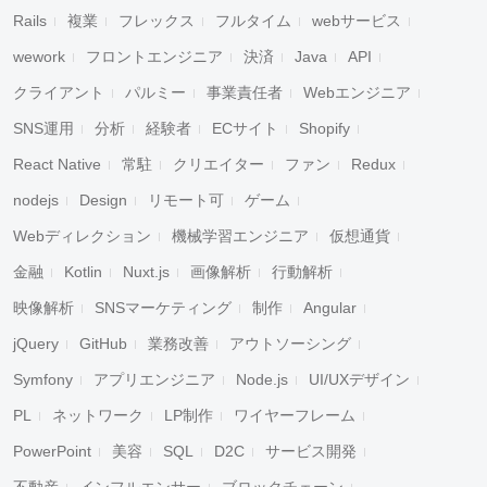
Rails
複業
フレックス
フルタイム
webサービス
wework
フロントエンジニア
決済
Java
API
クライアント
パルミー
事業責任者
Webエンジニア
SNS運用
分析
経験者
ECサイト
Shopify
React Native
常駐
クリエイター
ファン
Redux
nodejs
Design
リモート可
ゲーム
Webディレクション
機械学習エンジニア
仮想通貨
金融
Kotlin
Nuxt.js
画像解析
行動解析
映像解析
SNSマーケティング
制作
Angular
jQuery
GitHub
業務改善
アウトソーシング
Symfony
アプリエンジニア
Node.js
UI/UXデザイン
PL
ネットワーク
LP制作
ワイヤーフレーム
PowerPoint
美容
SQL
D2C
サービス開発