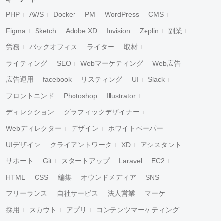
キーワード
PHP
AWS
Docker
PM
WordPress
CMS
Figma
Sketch
Adobe XD
Invision
Zeplin
副業
労務
バックオフィス
ライター
取材
ライティング
SEO
Webマーケティング
Web広告
広告運用
facebook
リスティング
UI
Slack
フロントエンド
Photoshop
Illustrator
ディレクション
グラフィックデザイナー
Webディレクター
デザイン
ホワイトペーパー
UIデザイン
クライアントワーク
XD
アシスタント
サポート
Git
スタートアップ
Laravel
EC2
HTML
CSS
編集
オウンドメディア
SNS
フリーランス
自社サービス
法人営業
マーケ
採用
スカウト
アプリ
コンテンツマーケティング