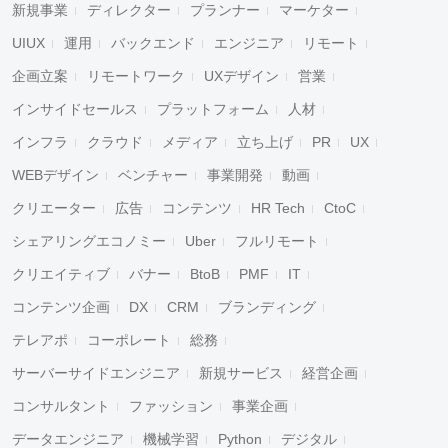
新規事業
ディレクター
プランナー
マーケター
UIUX
運用
バックエンド
エンジニア
リモート
企画立案
リモートワーク
UXデザイン
営業
インサイドセールス
プラットフォーム
人材
インフラ
クラウド
メディア
立ち上げ
PR
UX
WEBデザイン
ベンチャー
事業開発
動画
クリエーター
広告
コンテンツ
HR Tech
CtoC
シェアリングエコノミー
Uber
フルリモート
クリエイティブ
バナー
BtoB
PMF
IT
コンテンツ企画
DX
CRM
ブランディング
テレアポ
コーポレート
総務
サーバーサイドエンジニア
新規サービス
経営企画
コンサルタント
ファッション
事業企画
データエンジニア
機械学習
Python
デジタル