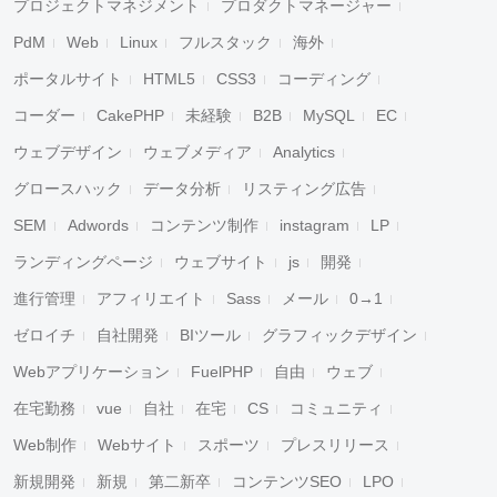
プロジェクトマネジメント
プロダクトマネージャー
PdM
Web
Linux
フルスタック
海外
ポータルサイト
HTML5
CSS3
コーディング
コーダー
CakePHP
未経験
B2B
MySQL
EC
ウェブデザイン
ウェブメディア
Analytics
グロースハック
データ分析
リスティング広告
SEM
Adwords
コンテンツ制作
instagram
LP
ランディングページ
ウェブサイト
js
開発
進行管理
アフィリエイト
Sass
メール
0→1
ゼロイチ
自社開発
BIツール
グラフィックデザイン
Webアプリケーション
FuelPHP
自由
ウェブ
在宅勤務
vue
自社
在宅
CS
コミュニティ
Web制作
Webサイト
スポーツ
プレスリリース
新規開発
新規
第二新卒
コンテンツSEO
LPO