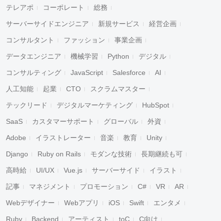
テレアポ
コーポレート
総務
サーバーサイドエンジニア
新規サービス
経営企画
コンサルタント
ファッション
事業企画
データエンジニア
機械学習
Python
デジタル
コンサルティング
JavaScript
Salesforce
AI
人工知能
起業
CTO
スクラムマスター
テックリード
デジタルマーケティング
HubSpot
SaaS
カスタマーサポート
グローバル
外資
Adobe
イラストレーター
音楽
教育
Unity
Django
Ruby on Rails
モダンな技術
長期継続も可
高時給
UI/UX
Vue.js
サーバーサイド
イラスト
記事
マネジメント
プロモーション
C#
VR
AR
Webデザイナー
Webアプリ
iOS
Swift
エンタメ
Ruby
Backend
アーティスト
toC
C向け