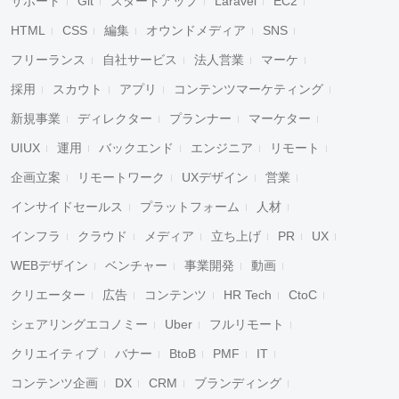
サポート
Git
スタートアップ
Laravel
EC2
HTML
CSS
編集
オウンドメディア
SNS
フリーランス
自社サービス
法人営業
マーケ
採用
スカウト
アプリ
コンテンツマーケティング
新規事業
ディレクター
プランナー
マーケター
UIUX
運用
バックエンド
エンジニア
リモート
企画立案
リモートワーク
UXデザイン
営業
インサイドセールス
プラットフォーム
人材
インフラ
クラウド
メディア
立ち上げ
PR
UX
WEBデザイン
ベンチャー
事業開発
動画
クリエーター
広告
コンテンツ
HR Tech
CtoC
シェアリングエコノミー
Uber
フルリモート
クリエイティブ
バナー
BtoB
PMF
IT
コンテンツ企画
DX
CRM
ブランディング