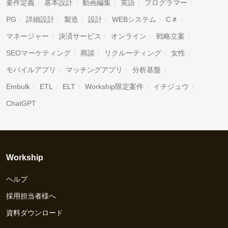
要件定義
基本設計
動画編集
英語
プログラマー
PG
詳細設計
製造
設計
WEBシステム
C＃
マネージャー
決済サービス
オンライン
戦略立案
SEOマーケティング
商談
リクルーティング
女性
モバイルアプリ
マッチングアプリ
分析基盤
Embulk
ETL
ELT
Workship限定案件
イチジュウ
ChatGPT
Workship
ヘルプ
採用担当者様へ
資料ダウンロード