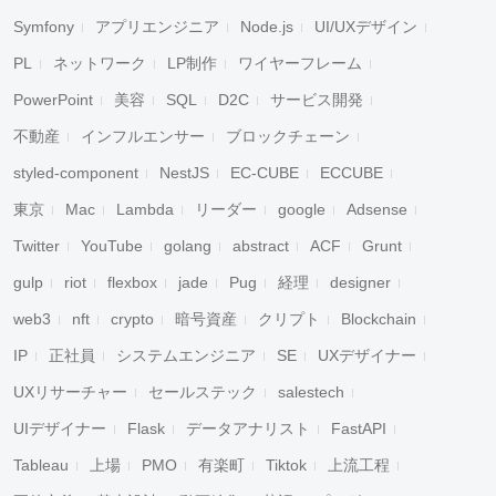
Symfony
アプリエンジニア
Node.js
UI/UXデザイン
PL
ネットワーク
LP制作
ワイヤーフレーム
PowerPoint
美容
SQL
D2C
サービス開発
不動産
インフルエンサー
ブロックチェーン
styled-component
NestJS
EC-CUBE
ECCUBE
東京
Mac
Lambda
リーダー
google
Adsense
Twitter
YouTube
golang
abstract
ACF
Grunt
gulp
riot
flexbox
jade
Pug
経理
designer
web3
nft
crypto
暗号資産
クリプト
Blockchain
IP
正社員
システムエンジニア
SE
UXデザイナー
UXリサーチャー
セールステック
salestech
UIデザイナー
Flask
データアナリスト
FastAPI
Tableau
上場
PMO
有楽町
Tiktok
上流工程