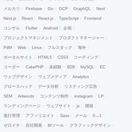
メルカリ
Firebase
Go
GCP
GraphQL
Next
Next.js
React
React.js
TypeScript
Frontend
コンサル
Flutter
Android
企画
プロジェクトマネジメント
プロダクトマネージャー
PdM
Web
Linux
フルスタック
海外
ポータルサイト
HTML5
CSS3
コーディング
コーダー
CakePHP
未経験
B2B
MySQL
EC
ウェブデザイン
ウェブメディア
Analytics
グロースハック
データ分析
リスティング広告
SEM
Adwords
コンテンツ制作
instagram
LP
ランディングページ
ウェブサイト
js
開発
進行管理
アフィリエイト
Sass
メール
0→1
ゼロイチ
自社開発
BIツール
グラフィックデザイン