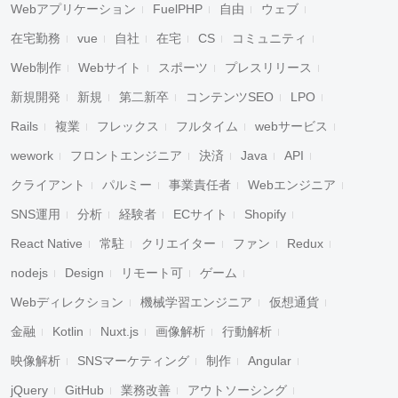
Webアプリケーション
FuelPHP
自由
ウェブ
在宅勤務
vue
自社
在宅
CS
コミュニティ
Web制作
Webサイト
スポーツ
プレスリリース
新規開発
新規
第二新卒
コンテンツSEO
LPO
Rails
複業
フレックス
フルタイム
webサービス
wework
フロントエンジニア
決済
Java
API
クライアント
パルミー
事業責任者
Webエンジニア
SNS運用
分析
経験者
ECサイト
Shopify
React Native
常駐
クリエイター
ファン
Redux
nodejs
Design
リモート可
ゲーム
Webディレクション
機械学習エンジニア
仮想通貨
金融
Kotlin
Nuxt.js
画像解析
行動解析
映像解析
SNSマーケティング
制作
Angular
jQuery
GitHub
業務改善
アウトソーシング