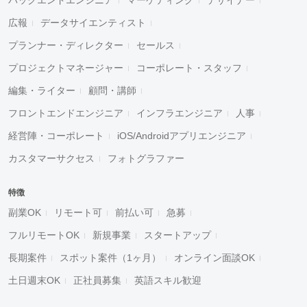
広報
データサイエンティスト
プランナー・ディレクター
セールス
プロジェクトマネージャー
コーポレート・スタッフ
編集・ライター
顧問・講師
フロントエンドエンジニア
インフラエンジニア
人事
経営陣・コーポレート
iOS/Androidアプリエンジニア
カスタマーサクセス
フォトグラファー
特徴
副業OK
リモート可
前払い可
急募
フルリモートOK
新規事業
スタートアップ
長期案件
スポット案件（1ヶ月）
オンライン面談OK
土日週末OK
正社員募集
英語スキル歓迎