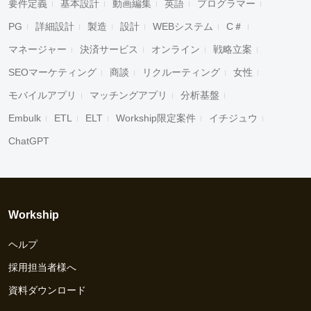
要件定義
基本設計
動画編集
英語
プログラマー
PG
詳細設計
製造
設計
WEBシステム
C＃
マネージャー
決済サービス
オンライン
戦略立案
SEOマーケティング
商談
リクルーティング
女性
モバイルアプリ
マッチングアプリ
分析基盤
Embulk
ETL
ELT
Workship限定案件
イチジュウ
ChatGPT
Workship
ヘルプ
採用担当者様へ
資料ダウンロード