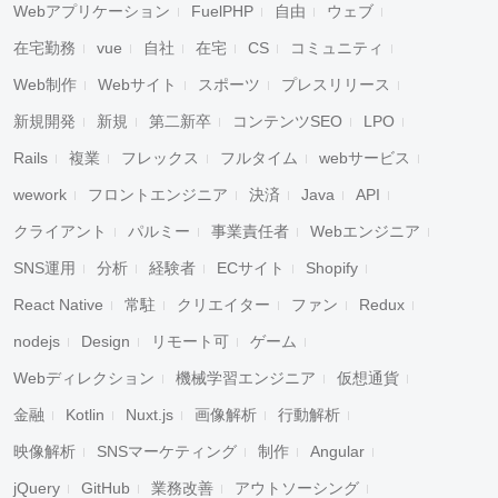
Webアプリケーション
FuelPHP
自由
ウェブ
在宅勤務
vue
自社
在宅
CS
コミュニティ
Web制作
Webサイト
スポーツ
プレスリリース
新規開発
新規
第二新卒
コンテンツSEO
LPO
Rails
複業
フレックス
フルタイム
webサービス
wework
フロントエンジニア
決済
Java
API
クライアント
パルミー
事業責任者
Webエンジニア
SNS運用
分析
経験者
ECサイト
Shopify
React Native
常駐
クリエイター
ファン
Redux
nodejs
Design
リモート可
ゲーム
Webディレクション
機械学習エンジニア
仮想通貨
金融
Kotlin
Nuxt.js
画像解析
行動解析
映像解析
SNSマーケティング
制作
Angular
jQuery
GitHub
業務改善
アウトソーシング