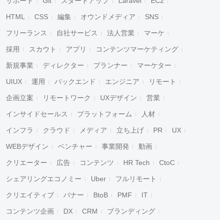
サポート
Git
スタートアップ
Laravel
EC2
HTML
CSS
編集
オウンドメディア
SNS
フリーランス
自社サービス
法人営業
マーケ
採用
スカウト
アプリ
コンテンツマーケティング
新規事業
ディレクター
プランナー
マーケター
UIUX
運用
バックエンド
エンジニア
リモート
企画立案
リモートワーク
UXデザイン
営業
インサイドセールス
プラットフォーム
人材
インフラ
クラウド
メディア
立ち上げ
PR
UX
WEBデザイン
ベンチャー
事業開発
動画
クリエーター
広告
コンテンツ
HR Tech
CtoC
シェアリングエコノミー
Uber
フルリモート
クリエイティブ
バナー
BtoB
PMF
IT
コンテンツ企画
DX
CRM
ブランディング