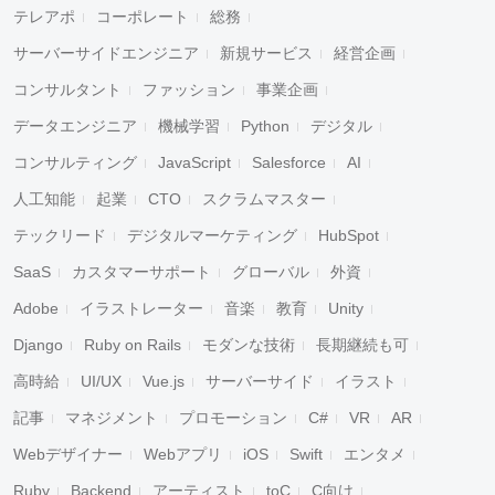
テレアポ
コーポレート
総務
サーバーサイドエンジニア
新規サービス
経営企画
コンサルタント
ファッション
事業企画
データエンジニア
機械学習
Python
デジタル
コンサルティング
JavaScript
Salesforce
AI
人工知能
起業
CTO
スクラムマスター
テックリード
デジタルマーケティング
HubSpot
SaaS
カスタマーサポート
グローバル
外資
Adobe
イラストレーター
音楽
教育
Unity
Django
Ruby on Rails
モダンな技術
長期継続も可
高時給
UI/UX
Vue.js
サーバーサイド
イラスト
記事
マネジメント
プロモーション
C#
VR
AR
Webデザイナー
Webアプリ
iOS
Swift
エンタメ
Ruby
Backend
アーティスト
toC
C向け