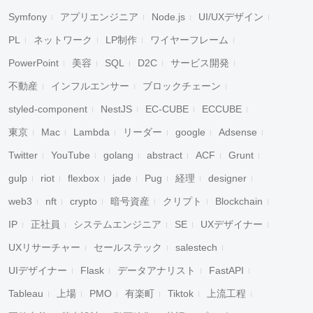
Symfony
アプリエンジニア
Node.js
UI/UXデザイン
PL
ネットワーク
LP制作
ワイヤーフレーム
PowerPoint
美容
SQL
D2C
サービス開発
不動産
インフルエンサー
ブロックチェーン
styled-component
NestJS
EC-CUBE
ECCUBE
東京
Mac
Lambda
リーダー
google
Adsense
Twitter
YouTube
golang
abstract
ACF
Grunt
gulp
riot
flexbox
jade
Pug
経理
designer
web3
nft
crypto
暗号資産
クリプト
Blockchain
IP
正社員
システムエンジニア
SE
UXデザイナー
UXリサーチャー
セールステック
salestech
UIデザイナー
Flask
データアナリスト
FastAPI
Tableau
上場
PMO
有楽町
Tiktok
上流工程