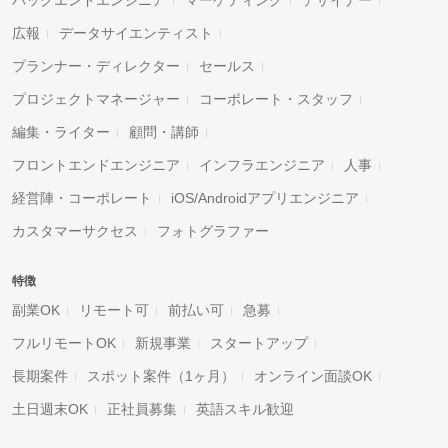
広報
データサイエンティスト
プランナー・ディレクター
セールス
プロジェクトマネージャー
コーポレート・スタッフ
編集・ライター
顧問・講師
フロントエンドエンジニア
インフラエンジニア
人事
経営陣・コーポレート
iOS/Androidアプリエンジニア
カスタマーサクセス
フォトグラファー
特徴
副業OK
リモート可
前払い可
急募
フルリモートOK
新規事業
スタートアップ
長期案件
スポット案件（1ヶ月）
オンライン面談OK
土日週末OK
正社員募集
英語スキル歓迎