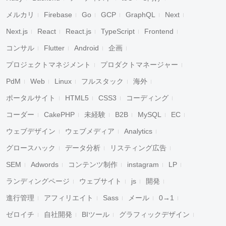
メルカリ
Firebase
Go
GCP
GraphQL
Next
Next.js
React
React.js
TypeScript
Frontend
コンサル
Flutter
Android
企画
プロジェクトマネジメント
プロダクトマネージャー
PdM
Web
Linux
フルスタック
海外
ポータルサイト
HTML5
CSS3
コーディング
コーダー
CakePHP
未経験
B2B
MySQL
EC
ウェブデザイン
ウェブメディア
Analytics
グロースハック
データ分析
リスティング広告
SEM
Adwords
コンテンツ制作
instagram
LP
ランディングページ
ウェブサイト
js
開発
進行管理
アフィリエイト
Sass
メール
0→1
ゼロイチ
自社開発
BIツール
グラフィックデザイン