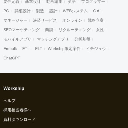
要件定義
基本設計
動画編集
英語
プログラマー
PG
詳細設計
製造
設計
WEBシステム
C＃
マネージャー
決済サービス
オンライン
戦略立案
SEOマーケティング
商談
リクルーティング
女性
モバイルアプリ
マッチングアプリ
分析基盤
Embulk
ETL
ELT
Workship限定案件
イチジュウ
ChatGPT
Workship
ヘルプ
採用担当者様へ
資料ダウンロード