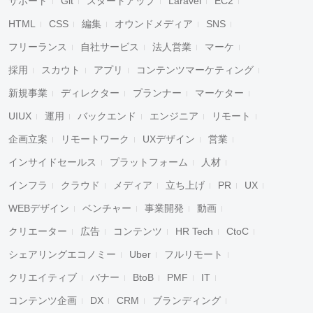
サポート
Git
スタートアップ
Laravel
EC2
HTML
CSS
編集
オウンドメディア
SNS
フリーランス
自社サービス
法人営業
マーケ
採用
スカウト
アプリ
コンテンツマーケティング
新規事業
ディレクター
プランナー
マーケター
UIUX
運用
バックエンド
エンジニア
リモート
企画立案
リモートワーク
UXデザイン
営業
インサイドセールス
プラットフォーム
人材
インフラ
クラウド
メディア
立ち上げ
PR
UX
WEBデザイン
ベンチャー
事業開発
動画
クリエーター
広告
コンテンツ
HR Tech
CtoC
シェアリングエコノミー
Uber
フルリモート
クリエイティブ
バナー
BtoB
PMF
IT
コンテンツ企画
DX
CRM
ブランディング