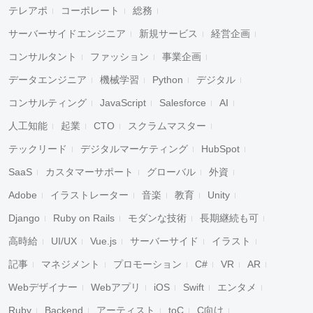
テレアポ
コーポレート
総務
サーバーサイドエンジニア
新規サービス
経営企画
コンサルタント
ファッション
事業企画
データエンジニア
機械学習
Python
デジタル
コンサルティング
JavaScript
Salesforce
AI
人工知能
起業
CTO
スクラムマスター
テックリード
デジタルマーケティング
HubSpot
SaaS
カスタマーサポート
グローバル
外資
Adobe
イラストレーター
音楽
教育
Unity
Django
Ruby on Rails
モダンな技術
長期継続も可
高時給
UI/UX
Vue.js
サーバーサイド
イラスト
記事
マネジメント
プロモーション
C#
VR
AR
Webデザイナー
Webアプリ
iOS
Swift
エンタメ
Ruby
Backend
アーティスト
toC
C向け