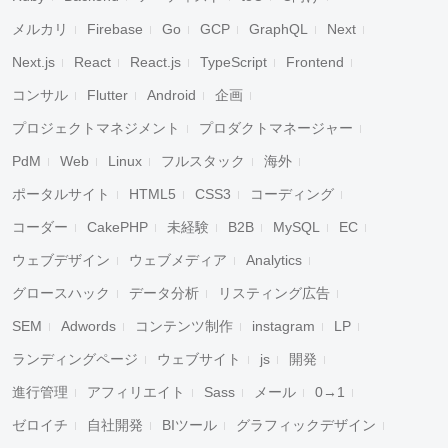
メルカリ
Firebase
Go
GCP
GraphQL
Next
Next.js
React
React.js
TypeScript
Frontend
コンサル
Flutter
Android
企画
プロジェクトマネジメント
プロダクトマネージャー
PdM
Web
Linux
フルスタック
海外
ポータルサイト
HTML5
CSS3
コーディング
コーダー
CakePHP
未経験
B2B
MySQL
EC
ウェブデザイン
ウェブメディア
Analytics
グロースハック
データ分析
リスティング広告
SEM
Adwords
コンテンツ制作
instagram
LP
ランディングページ
ウェブサイト
js
開発
進行管理
アフィリエイト
Sass
メール
0→1
ゼロイチ
自社開発
BIツール
グラフィックデザイン