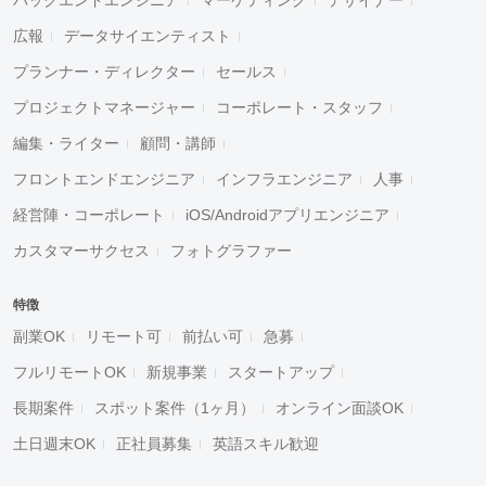
広報
データサイエンティスト
プランナー・ディレクター
セールス
プロジェクトマネージャー
コーポレート・スタッフ
編集・ライター
顧問・講師
フロントエンドエンジニア
インフラエンジニア
人事
経営陣・コーポレート
iOS/Androidアプリエンジニア
カスタマーサクセス
フォトグラファー
特徴
副業OK
リモート可
前払い可
急募
フルリモートOK
新規事業
スタートアップ
長期案件
スポット案件（1ヶ月）
オンライン面談OK
土日週末OK
正社員募集
英語スキル歓迎