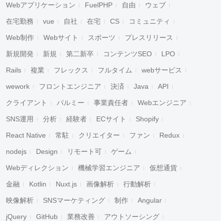
Webアプリケーション
FuelPHP
自由
ウェブ
在宅勤務
vue
自社
在宅
CS
コミュニティ
Web制作
Webサイト
スポーツ
プレスリリース
新規開発
新規
第二新卒
コンテンツSEO
LPO
Rails
複業
フレックス
フルタイム
webサービス
wework
フロントエンジニア
決済
Java
API
クライアント
パルミー
事業責任者
Webエンジニア
SNS運用
分析
経験者
ECサイト
Shopify
React Native
常駐
クリエイター
ファン
Redux
nodejs
Design
リモート可
ゲーム
Webディレクション
機械学習エンジニア
仮想通貨
金融
Kotlin
Nuxt.js
画像解析
行動解析
映像解析
SNSマーケティング
制作
Angular
jQuery
GitHub
業務改善
アウトソーシング