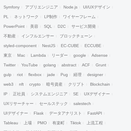
Symfony
アプリエンジニア
Node.js
UI/UXデザイン
PL
ネットワーク
LP制作
ワイヤーフレーム
PowerPoint
美容
SQL
D2C
サービス開発
不動産
インフルエンサー
ブロックチェーン
styled-component
NestJS
EC-CUBE
ECCUBE
東京
Mac
Lambda
リーダー
google
Adsense
Twitter
YouTube
golang
abstract
ACF
Grunt
gulp
riot
flexbox
jade
Pug
経理
designer
web3
nft
crypto
暗号資産
クリプト
Blockchain
IP
正社員
システムエンジニア
SE
UXデザイナー
UXリサーチャー
セールステック
salestech
UIデザイナー
Flask
データアナリスト
FastAPI
Tableau
上場
PMO
有楽町
Tiktok
上流工程