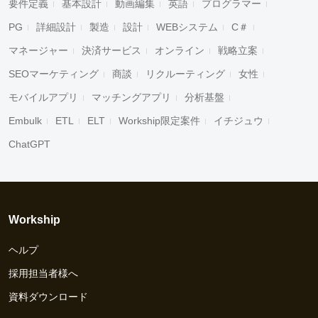
要件定義
基本設計
動画編集
英語
プログラマー
PG
詳細設計
製造
設計
WEBシステム
C＃
マネージャー
決済サービス
オンライン
戦略立案
SEOマーケティング
商談
リクルーティング
女性
モバイルアプリ
マッチングアプリ
分析基盤
Embulk
ETL
ELT
Workship限定案件
イチジュウ
ChatGPT
Workship
ヘルプ
採用担当者様へ
資料ダウンロード