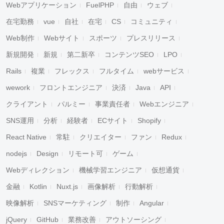
Webアプリケーション
FuelPHP
自由
ウェブ
在宅勤務
vue
自社
在宅
CS
コミュニティ
Web制作
Webサイト
スポーツ
プレスリリース
新規開発
新規
第二新卒
コンテンツSEO
LPO
Rails
複業
フレックス
フルタイム
webサービス
wework
フロントエンジニア
決済
Java
API
クライアント
パルミー
事業責任者
Webエンジニア
SNS運用
分析
経験者
ECサイト
Shopify
React Native
常駐
クリエイター
ファン
Redux
nodejs
Design
リモート可
ゲーム
Webディレクション
機械学習エンジニア
仮想通貨
金融
Kotlin
Nuxt.js
画像解析
行動解析
映像解析
SNSマーケティング
制作
Angular
jQuery
GitHub
業務改善
アウトソーシング