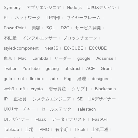
Symfony
アプリエンジニア
Node.js
UI/UXデザイン
PL
ネットワーク
LP制作
ワイヤーフレーム
PowerPoint
美容
SQL
D2C
サービス開発
不動産
インフルエンサー
ブロックチェーン
styled-component
NestJS
EC-CUBE
ECCUBE
東京
Mac
Lambda
リーダー
google
Adsense
Twitter
YouTube
golang
abstract
ACF
Grunt
gulp
riot
flexbox
jade
Pug
経理
designer
web3
nft
crypto
暗号資産
クリプト
Blockchain
IP
正社員
システムエンジニア
SE
UXデザイナー
UXリサーチャー
セールステック
salestech
UIデザイナー
Flask
データアナリスト
FastAPI
Tableau
上場
PMO
有楽町
Tiktok
上流工程