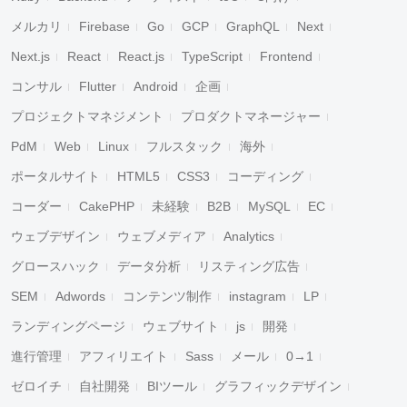
メルカリ
Firebase
Go
GCP
GraphQL
Next
Next.js
React
React.js
TypeScript
Frontend
コンサル
Flutter
Android
企画
プロジェクトマネジメント
プロダクトマネージャー
PdM
Web
Linux
フルスタック
海外
ポータルサイト
HTML5
CSS3
コーディング
コーダー
CakePHP
未経験
B2B
MySQL
EC
ウェブデザイン
ウェブメディア
Analytics
グロースハック
データ分析
リスティング広告
SEM
Adwords
コンテンツ制作
instagram
LP
ランディングページ
ウェブサイト
js
開発
進行管理
アフィリエイト
Sass
メール
0→1
ゼロイチ
自社開発
BIツール
グラフィックデザイン