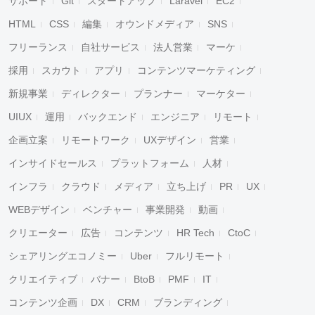
サポート
Git
スタートアップ
Laravel
EC2
HTML
CSS
編集
オウンドメディア
SNS
フリーランス
自社サービス
法人営業
マーケ
採用
スカウト
アプリ
コンテンツマーケティング
新規事業
ディレクター
プランナー
マーケター
UIUX
運用
バックエンド
エンジニア
リモート
企画立案
リモートワーク
UXデザイン
営業
インサイドセールス
プラットフォーム
人材
インフラ
クラウド
メディア
立ち上げ
PR
UX
WEBデザイン
ベンチャー
事業開発
動画
クリエーター
広告
コンテンツ
HR Tech
CtoC
シェアリングエコノミー
Uber
フルリモート
クリエイティブ
バナー
BtoB
PMF
IT
コンテンツ企画
DX
CRM
ブランディング