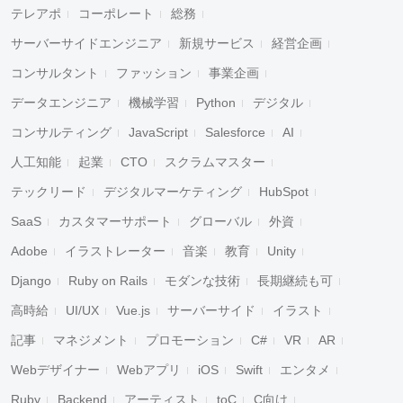
テレアポ
コーポレート
総務
サーバーサイドエンジニア
新規サービス
経営企画
コンサルタント
ファッション
事業企画
データエンジニア
機械学習
Python
デジタル
コンサルティング
JavaScript
Salesforce
AI
人工知能
起業
CTO
スクラムマスター
テックリード
デジタルマーケティング
HubSpot
SaaS
カスタマーサポート
グローバル
外資
Adobe
イラストレーター
音楽
教育
Unity
Django
Ruby on Rails
モダンな技術
長期継続も可
高時給
UI/UX
Vue.js
サーバーサイド
イラスト
記事
マネジメント
プロモーション
C#
VR
AR
Webデザイナー
Webアプリ
iOS
Swift
エンタメ
Ruby
Backend
アーティスト
toC
C向け