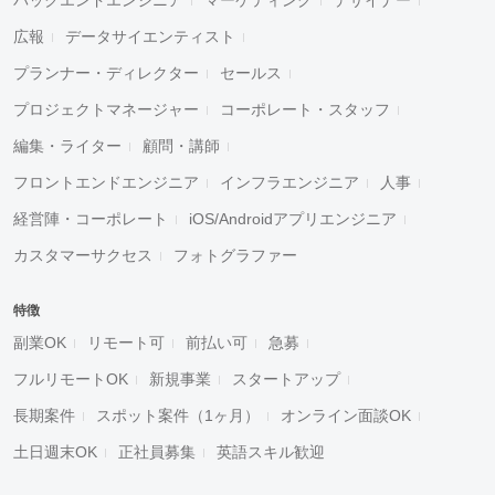
広報
データサイエンティスト
プランナー・ディレクター
セールス
プロジェクトマネージャー
コーポレート・スタッフ
編集・ライター
顧問・講師
フロントエンドエンジニア
インフラエンジニア
人事
経営陣・コーポレート
iOS/Androidアプリエンジニア
カスタマーサクセス
フォトグラファー
特徴
副業OK
リモート可
前払い可
急募
フルリモートOK
新規事業
スタートアップ
長期案件
スポット案件（1ヶ月）
オンライン面談OK
土日週末OK
正社員募集
英語スキル歓迎