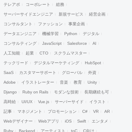
テレアポ
コーポレート
総務
サーバーサイドエンジニア
新規サービス
経営企画
コンサルタント
ファッション
事業企画
データエンジニア
機械学習
Python
デジタル
コンサルティング
JavaScript
Salesforce
AI
人工知能
起業
CTO
スクラムマスター
テックリード
デジタルマーケティング
HubSpot
SaaS
カスタマーサポート
グローバル
外資
Adobe
イラストレーター
音楽
教育
Unity
Django
Ruby on Rails
モダンな技術
長期継続も可
高時給
UI/UX
Vue.js
サーバーサイド
イラスト
記事
マネジメント
プロモーション
C#
VR
AR
Webデザイナー
Webアプリ
iOS
Swift
エンタメ
Ruby
Backend
アーティスト
toC
C向け