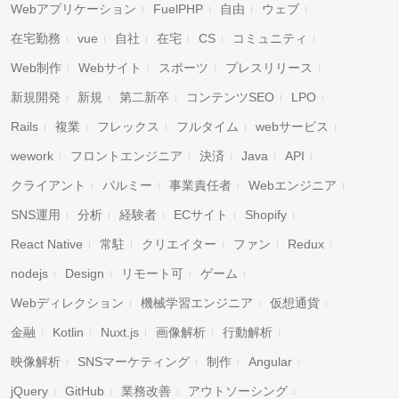
Webアプリケーション
FuelPHP
自由
ウェブ
在宅勤務
vue
自社
在宅
CS
コミュニティ
Web制作
Webサイト
スポーツ
プレスリリース
新規開発
新規
第二新卒
コンテンツSEO
LPO
Rails
複業
フレックス
フルタイム
webサービス
wework
フロントエンジニア
決済
Java
API
クライアント
パルミー
事業責任者
Webエンジニア
SNS運用
分析
経験者
ECサイト
Shopify
React Native
常駐
クリエイター
ファン
Redux
nodejs
Design
リモート可
ゲーム
Webディレクション
機械学習エンジニア
仮想通貨
金融
Kotlin
Nuxt.js
画像解析
行動解析
映像解析
SNSマーケティング
制作
Angular
jQuery
GitHub
業務改善
アウトソーシング