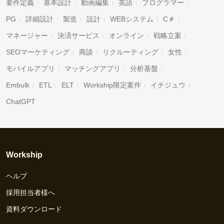
要件定義
基本設計
動画編集
英語
プログラマー
PG
詳細設計
製造
設計
WEBシステム
C＃
マネージャー
決済サービス
オンライン
戦略立案
SEOマーケティング
商談
リクルーティング
女性
モバイルアプリ
マッチングアプリ
分析基盤
Embulk
ETL
ELT
Workship限定案件
イチジュウ
ChatGPT
Workship
ヘルプ
採用担当者様へ
資料ダウンロード