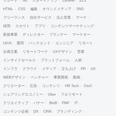
サポート
Git
スタートアップ
Laravel
EC2
HTML
CSS
編集
オウンドメディア
SNS
フリーランス
自社サービス
法人営業
マーケ
採用
スカウト
アプリ
コンテンツマーケティング
新規事業
ディレクター
プランナー
マーケター
UIUX
運用
バックエンド
エンジニア
リモート
企画立案
リモートワーク
UXデザイン
営業
インサイドセールス
プラットフォーム
人材
インフラ
クラウド
メディア
立ち上げ
PR
UX
WEBデザイン
ベンチャー
事業開発
動画
クリエーター
広告
コンテンツ
HR Tech
CtoC
シェアリングエコノミー
Uber
フルリモート
クリエイティブ
バナー
BtoB
PMF
IT
コンテンツ企画
DX
CRM
ブランディング