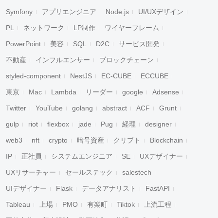
Symfony
アプリエンジニア
Node.js
UI/UXデザイン
PL
ネットワーク
LP制作
ワイヤーフレーム
PowerPoint
美容
SQL
D2C
サービス開発
不動産
インフルエンサー
ブロックチェーン
styled-component
NestJS
EC-CUBE
ECCUBE
東京
Mac
Lambda
リーダー
google
Adsense
Twitter
YouTube
golang
abstract
ACF
Grunt
gulp
riot
flexbox
jade
Pug
経理
designer
web3
nft
crypto
暗号資産
クリプト
Blockchain
IP
正社員
システムエンジニア
SE
UXデザイナー
UXリサーチャー
セールステック
salestech
UIデザイナー
Flask
データアナリスト
FastAPI
Tableau
上場
PMO
有楽町
Tiktok
上流工程