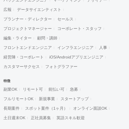
広報
データサイエンティスト
プランナー・ディレクター
セールス
プロジェクトマネージャー
コーポレート・スタッフ
編集・ライター
顧問・講師
フロントエンドエンジニア
インフラエンジニア
人事
経営陣・コーポレート
iOS/Androidアプリエンジニア
カスタマーサクセス
フォトグラファー
特徴
副業OK
リモート可
前払い可
急募
フルリモートOK
新規事業
スタートアップ
長期案件
スポット案件（1ヶ月）
オンライン面談OK
土日週末OK
正社員募集
英語スキル歓迎