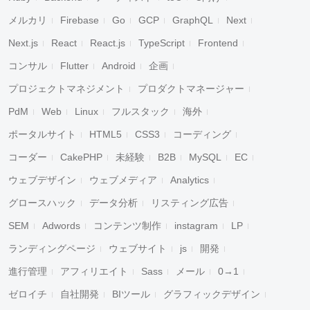
メルカリ
Firebase
Go
GCP
GraphQL
Next
Next.js
React
React.js
TypeScript
Frontend
コンサル
Flutter
Android
企画
プロジェクトマネジメント
プロダクトマネージャー
PdM
Web
Linux
フルスタック
海外
ポータルサイト
HTML5
CSS3
コーディング
コーダー
CakePHP
未経験
B2B
MySQL
EC
ウェブデザイン
ウェブメディア
Analytics
グロースハック
データ分析
リスティング広告
SEM
Adwords
コンテンツ制作
instagram
LP
ランディングページ
ウェブサイト
js
開発
進行管理
アフィリエイト
Sass
メール
0→1
ゼロイチ
自社開発
BIツール
グラフィックデザイン