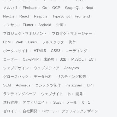
メルカリ
Firebase
Go
GCP
GraphQL
Next
Next.js
React
React.js
TypeScript
Frontend
コンサル
Flutter
Android
企画
プロジェクトマネジメント
プロダクトマネージャー
PdM
Web
Linux
フルスタック
海外
ポータルサイト
HTML5
CSS3
コーディング
コーダー
CakePHP
未経験
B2B
MySQL
EC
ウェブデザイン
ウェブメディア
Analytics
グロースハック
データ分析
リスティング広告
SEM
Adwords
コンテンツ制作
instagram
LP
ランディングページ
ウェブサイト
js
開発
進行管理
アフィリエイト
Sass
メール
0→1
ゼロイチ
自社開発
BIツール
グラフィックデザイン