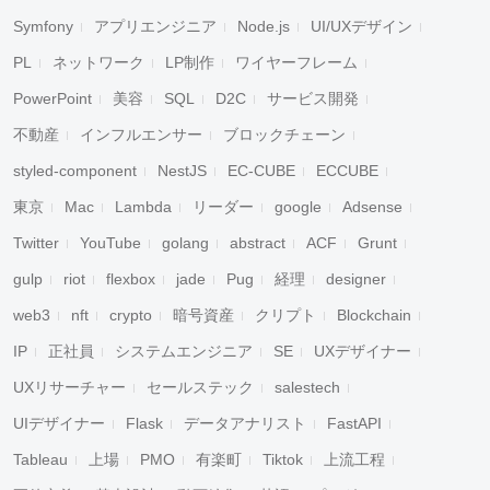
Symfony
アプリエンジニア
Node.js
UI/UXデザイン
PL
ネットワーク
LP制作
ワイヤーフレーム
PowerPoint
美容
SQL
D2C
サービス開発
不動産
インフルエンサー
ブロックチェーン
styled-component
NestJS
EC-CUBE
ECCUBE
東京
Mac
Lambda
リーダー
google
Adsense
Twitter
YouTube
golang
abstract
ACF
Grunt
gulp
riot
flexbox
jade
Pug
経理
designer
web3
nft
crypto
暗号資産
クリプト
Blockchain
IP
正社員
システムエンジニア
SE
UXデザイナー
UXリサーチャー
セールステック
salestech
UIデザイナー
Flask
データアナリスト
FastAPI
Tableau
上場
PMO
有楽町
Tiktok
上流工程