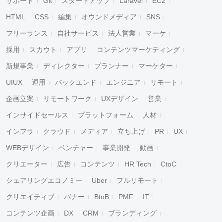
サポート
Git
スタートアップ
Laravel
EC2
HTML
CSS
編集
オウンドメディア
SNS
フリーランス
自社サービス
法人営業
マーケ
採用
スカウト
アプリ
コンテンツマーケティング
新規事業
ディレクター
プランナー
マーケター
UIUX
運用
バックエンド
エンジニア
リモート
企画立案
リモートワーク
UXデザイン
営業
インサイドセールス
プラットフォーム
人材
インフラ
クラウド
メディア
立ち上げ
PR
UX
WEBデザイン
ベンチャー
事業開発
動画
クリエーター
広告
コンテンツ
HR Tech
CtoC
シェアリングエコノミー
Uber
フルリモート
クリエイティブ
バナー
BtoB
PMF
IT
コンテンツ企画
DX
CRM
ブランディング