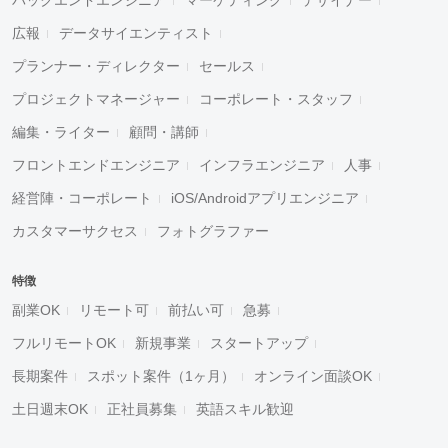
広報
データサイエンティスト
プランナー・ディレクター
セールス
プロジェクトマネージャー
コーポレート・スタッフ
編集・ライター
顧問・講師
フロントエンドエンジニア
インフラエンジニア
人事
経営陣・コーポレート
iOS/Androidアプリエンジニア
カスタマーサクセス
フォトグラファー
特徴
副業OK
リモート可
前払い可
急募
フルリモートOK
新規事業
スタートアップ
長期案件
スポット案件（1ヶ月）
オンライン面談OK
土日週末OK
正社員募集
英語スキル歓迎