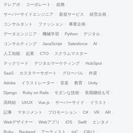
テレアポ
コーポレート
総務
サーバーサイドエンジニア
新規サービス
経営企画
コンサルタント
ファッション
事業企画
データエンジニア
機械学習
Python
デジタル
コンサルティング
JavaScript
Salesforce
AI
人工知能
起業
CTO
スクラムマスター
テックリード
デジタルマーケティング
HubSpot
SaaS
カスタマーサポート
グローバル
外資
Adobe
イラストレーター
音楽
教育
Unity
Django
Ruby on Rails
モダンな技術
長期継続も可
高時給
UI/UX
Vue.js
サーバーサイド
イラスト
記事
マネジメント
プロモーション
C#
VR
AR
Webデザイナー
Webアプリ
iOS
Swift
エンタメ
Ruby
Backend
アーティスト
toC
C向け