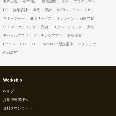
要件定義
基本設計
動画編集
英語
プログラマー
PG
詳細設計
製造
設計
WEBシステム
C＃
マネージャー
決済サービス
オンライン
戦略立案
SEOマーケティング
商談
リクルーティング
女性
モバイルアプリ
マッチングアプリ
分析基盤
Embulk
ETL
ELT
Workship限定案件
イチジュウ
ChatGPT
Workship
ヘルプ
採用担当者様へ
資料ダウンロード