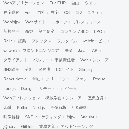
Webアプリケーション
FuelPHP
自由
ウェブ
在宅勤務
vue
自社
在宅
CS
コミュニティ
Web制作
Webサイト
スポーツ
プレスリリース
新規開発
新規
第二新卒
コンテンツSEO
LPO
Rails
複業
フレックス
フルタイム
webサービス
wework
フロントエンジニア
決済
Java
API
クライアント
パルミー
事業責任者
Webエンジニア
SNS運用
分析
経験者
ECサイト
Shopify
React Native
常駐
クリエイター
ファン
Redux
nodejs
Design
リモート可
ゲーム
Webディレクション
機械学習エンジニア
仮想通貨
金融
Kotlin
Nuxt.js
画像解析
行動解析
映像解析
SNSマーケティング
制作
Angular
jQuery
GitHub
業務改善
アウトソーシング