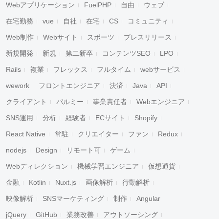
Webアプリケーション
FuelPHP
自由
ウェブ
在宅勤務
vue
自社
在宅
CS
コミュニティ
Web制作
Webサイト
スポーツ
プレスリリース
新規開発
新規
第二新卒
コンテンツSEO
LPO
Rails
複業
フレックス
フルタイム
webサービス
wework
フロントエンジニア
決済
Java
API
クライアント
パルミー
事業責任者
Webエンジニア
SNS運用
分析
経験者
ECサイト
Shopify
React Native
常駐
クリエイター
ファン
Redux
nodejs
Design
リモート可
ゲーム
Webディレクション
機械学習エンジニア
仮想通貨
金融
Kotlin
Nuxt.js
画像解析
行動解析
映像解析
SNSマーケティング
制作
Angular
jQuery
GitHub
業務改善
アウトソーシング