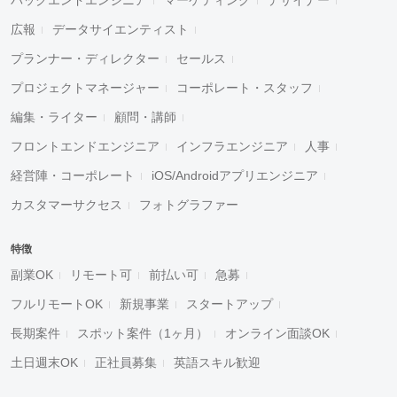
広報
データサイエンティスト
プランナー・ディレクター
セールス
プロジェクトマネージャー
コーポレート・スタッフ
編集・ライター
顧問・講師
フロントエンドエンジニア
インフラエンジニア
人事
経営陣・コーポレート
iOS/Androidアプリエンジニア
カスタマーサクセス
フォトグラファー
特徴
副業OK
リモート可
前払い可
急募
フルリモートOK
新規事業
スタートアップ
長期案件
スポット案件（1ヶ月）
オンライン面談OK
土日週末OK
正社員募集
英語スキル歓迎