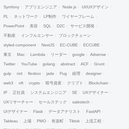
Symfony
アプリエンジニア
Node.js
UI/UXデザイン
PL
ネットワーク
LP制作
ワイヤーフレーム
PowerPoint
美容
SQL
D2C
サービス開発
不動産
インフルエンサー
ブロックチェーン
styled-component
NestJS
EC-CUBE
ECCUBE
東京
Mac
Lambda
リーダー
google
Adsense
Twitter
YouTube
golang
abstract
ACF
Grunt
gulp
riot
flexbox
jade
Pug
経理
designer
web3
nft
crypto
暗号資産
クリプト
Blockchain
IP
正社員
システムエンジニア
SE
UXデザイナー
UXリサーチャー
セールステック
salestech
UIデザイナー
Flask
データアナリスト
FastAPI
Tableau
上場
PMO
有楽町
Tiktok
上流工程