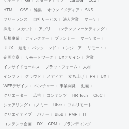
サポート
Git
スタートアップ
Laravel
EC2
HTML
CSS
編集
オウンドメディア
SNS
フリーランス
自社サービス
法人営業
マーケ
採用
スカウト
アプリ
コンテンツマーケティング
新規事業
ディレクター
プランナー
マーケター
UIUX
運用
バックエンド
エンジニア
リモート
企画立案
リモートワーク
UXデザイン
営業
インサイドセールス
プラットフォーム
人材
インフラ
クラウド
メディア
立ち上げ
PR
UX
WEBデザイン
ベンチャー
事業開発
動画
クリエーター
広告
コンテンツ
HR Tech
CtoC
シェアリングエコノミー
Uber
フルリモート
クリエイティブ
バナー
BtoB
PMF
IT
コンテンツ企画
DX
CRM
ブランディング