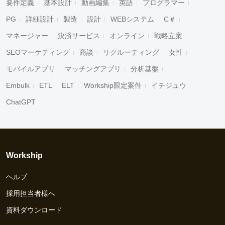
要件定義
基本設計
動画編集
英語
プログラマー
PG
詳細設計
製造
設計
WEBシステム
C＃
マネージャー
決済サービス
オンライン
戦略立案
SEOマーケティング
商談
リクルーティング
女性
モバイルアプリ
マッチングアプリ
分析基盤
Embulk
ETL
ELT
Workship限定案件
イチジュウ
ChatGPT
Workship
ヘルプ
採用担当者様へ
資料ダウンロード