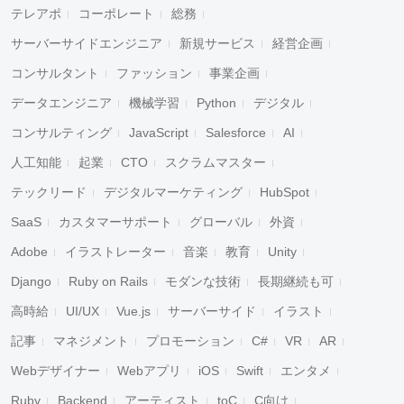
テレアポ
コーポレート
総務
サーバーサイドエンジニア
新規サービス
経営企画
コンサルタント
ファッション
事業企画
データエンジニア
機械学習
Python
デジタル
コンサルティング
JavaScript
Salesforce
AI
人工知能
起業
CTO
スクラムマスター
テックリード
デジタルマーケティング
HubSpot
SaaS
カスタマーサポート
グローバル
外資
Adobe
イラストレーター
音楽
教育
Unity
Django
Ruby on Rails
モダンな技術
長期継続も可
高時給
UI/UX
Vue.js
サーバーサイド
イラスト
記事
マネジメント
プロモーション
C#
VR
AR
Webデザイナー
Webアプリ
iOS
Swift
エンタメ
Ruby
Backend
アーティスト
toC
C向け