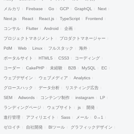
メルカリ
Firebase
Go
GCP
GraphQL
Next
Next.js
React
React.js
TypeScript
Frontend
コンサル
Flutter
Android
企画
プロジェクトマネジメント
プロダクトマネージャー
PdM
Web
Linux
フルスタック
海外
ポータルサイト
HTML5
CSS3
コーディング
コーダー
CakePHP
未経験
B2B
MySQL
EC
ウェブデザイン
ウェブメディア
Analytics
グロースハック
データ分析
リスティング広告
SEM
Adwords
コンテンツ制作
instagram
LP
ランディングページ
ウェブサイト
js
開発
進行管理
アフィリエイト
Sass
メール
0→1
ゼロイチ
自社開発
BIツール
グラフィックデザイン