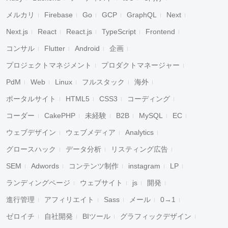
メルカリ
Firebase
Go
GCP
GraphQL
Next
Next.js
React
React.js
TypeScript
Frontend
コンサル
Flutter
Android
企画
プロジェクトマネジメント
プロダクトマネージャー
PdM
Web
Linux
フルスタック
海外
ポータルサイト
HTML5
CSS3
コーディング
コーダー
CakePHP
未経験
B2B
MySQL
EC
ウェブデザイン
ウェブメディア
Analytics
グロースハック
データ分析
リスティング広告
SEM
Adwords
コンテンツ制作
instagram
LP
ランディングページ
ウェブサイト
js
開発
進行管理
アフィリエイト
Sass
メール
0→1
ゼロイチ
自社開発
BIツール
グラフィックデザイン