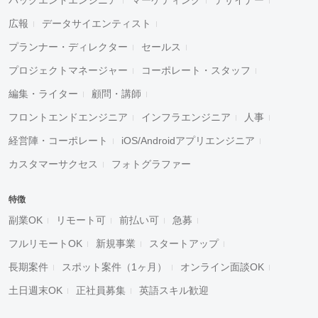
広報
データサイエンティスト
プランナー・ディレクター
セールス
プロジェクトマネージャー
コーポレート・スタッフ
編集・ライター
顧問・講師
フロントエンドエンジニア
インフラエンジニア
人事
経営陣・コーポレート
iOS/Androidアプリエンジニア
カスタマーサクセス
フォトグラファー
特徴
副業OK
リモート可
前払い可
急募
フルリモートOK
新規事業
スタートアップ
長期案件
スポット案件（1ヶ月）
オンライン面談OK
土日週末OK
正社員募集
英語スキル歓迎