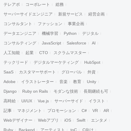
テレアポ
コーポレート
総務
サーバーサイドエンジニア
新規サービス
経営企画
コンサルタント
ファッション
事業企画
データエンジニア
機械学習
Python
デジタル
コンサルティング
JavaScript
Salesforce
AI
人工知能
起業
CTO
スクラムマスター
テックリード
デジタルマーケティング
HubSpot
SaaS
カスタマーサポート
グローバル
外資
Adobe
イラストレーター
音楽
教育
Unity
Django
Ruby on Rails
モダンな技術
長期継続も可
高時給
UI/UX
Vue.js
サーバーサイド
イラスト
記事
マネジメント
プロモーション
C#
VR
AR
Webデザイナー
Webアプリ
iOS
Swift
エンタメ
Ruby
Backend
アーティスト
toC
C向け