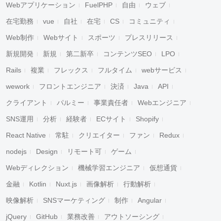
Webアプリケーション
FuelPHP
自由
ウェブ
在宅勤務
vue
自社
在宅
CS
コミュニティ
Web制作
Webサイト
スポーツ
プレスリリース
新規開発
新規
第二新卒
コンテンツSEO
LPO
Rails
複業
フレックス
フルタイム
webサービス
wework
フロントエンジニア
決済
Java
API
クライアント
パルミー
事業責任者
Webエンジニア
SNS運用
分析
経験者
ECサイト
Shopify
React Native
常駐
クリエイター
ファン
Redux
nodejs
Design
リモート可
ゲーム
Webディレクション
機械学習エンジニア
仮想通貨
金融
Kotlin
Nuxt.js
画像解析
行動解析
映像解析
SNSマーケティング
制作
Angular
jQuery
GitHub
業務改善
アウトソーシング