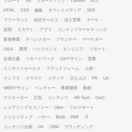
サポート
Git
スタートアップ
Laravel
EC2
HTML
CSS
編集
オウンドメディア
SNS
フリーランス
自社サービス
法人営業
マーケ
採用
スカウト
アプリ
コンテンツマーケティング
新規事業
ディレクター
プランナー
マーケター
UIUX
運用
バックエンド
エンジニア
リモート
企画立案
リモートワーク
UXデザイン
営業
インサイドセールス
プラットフォーム
人材
インフラ
クラウド
メディア
立ち上げ
PR
UX
WEBデザイン
ベンチャー
事業開発
動画
クリエーター
広告
コンテンツ
HR Tech
CtoC
シェアリングエコノミー
Uber
フルリモート
クリエイティブ
バナー
BtoB
PMF
IT
コンテンツ企画
DX
CRM
ブランディング