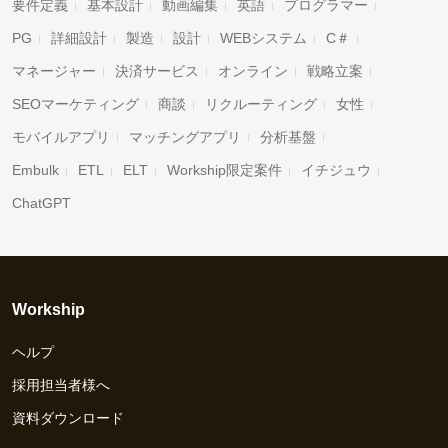
要件定義
基本設計
動画編集
英語
プログラマー
PG
詳細設計
製造
設計
WEBシステム
C＃
マネージャー
決済サービス
オンライン
戦略立案
SEOマーケティング
商談
リクルーティング
女性
モバイルアプリ
マッチングアプリ
分析基盤
Embulk
ETL
ELT
Workship限定案件
イチジュウ
ChatGPT
Workship
ヘルプ
採用担当者様へ
資料ダウンロード