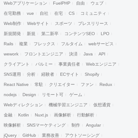
Webアプリケーション
FuelPHP
自由
ウェブ
在宅勤務
vue
自社
在宅
CS
コミュニティ
Web制作
Webサイト
スポーツ
プレスリリース
新規開発
新規
第二新卒
コンテンツSEO
LPO
Rails
複業
フレックス
フルタイム
webサービス
wework
フロントエンジニア
決済
Java
API
クライアント
パルミー
事業責任者
Webエンジニア
SNS運用
分析
経験者
ECサイト
Shopify
React Native
常駐
クリエイター
ファン
Redux
nodejs
Design
リモート可
ゲーム
Webディレクション
機械学習エンジニア
仮想通貨
金融
Kotlin
Nuxt.js
画像解析
行動解析
映像解析
SNSマーケティング
制作
Angular
jQuery
GitHub
業務改善
アウトソーシング