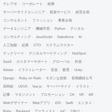
テレアポ
コーポレート
総務
サーバーサイドエンジニア
新規サービス
経営企画
コンサルタント
ファッション
事業企画
データエンジニア
機械学習
Python
デジタル
コンサルティング
JavaScript
Salesforce
AI
人工知能
起業
CTO
スクラムマスター
テックリード
デジタルマーケティング
HubSpot
SaaS
カスタマーサポート
グローバル
外資
Adobe
イラストレーター
音楽
教育
Unity
Django
Ruby on Rails
モダンな技術
長期継続も可
高時給
UI/UX
Vue.js
サーバーサイド
イラスト
記事
マネジメント
プロモーション
C#
VR
AR
Webデザイナー
Webアプリ
iOS
Swift
エンタメ
Ruby
Backend
アーティスト
toC
C向け