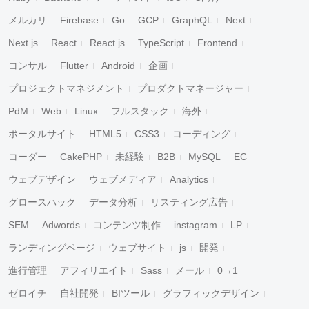
メルカリ
Firebase
Go
GCP
GraphQL
Next
Next.js
React
React.js
TypeScript
Frontend
コンサル
Flutter
Android
企画
プロジェクトマネジメント
プロダクトマネージャー
PdM
Web
Linux
フルスタック
海外
ポータルサイト
HTML5
CSS3
コーディング
コーダー
CakePHP
未経験
B2B
MySQL
EC
ウェブデザイン
ウェブメディア
Analytics
グロースハック
データ分析
リスティング広告
SEM
Adwords
コンテンツ制作
instagram
LP
ランディングページ
ウェブサイト
js
開発
進行管理
アフィリエイト
Sass
メール
0→1
ゼロイチ
自社開発
BIツール
グラフィックデザイン