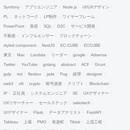
Symfony
アプリエンジニア
Node.js
UI/UXデザイン
PL
ネットワーク
LP制作
ワイヤーフレーム
PowerPoint
美容
SQL
D2C
サービス開発
不動産
インフルエンサー
ブロックチェーン
styled-component
NestJS
EC-CUBE
ECCUBE
東京
Mac
Lambda
リーダー
google
Adsense
Twitter
YouTube
golang
abstract
ACF
Grunt
gulp
riot
flexbox
jade
Pug
経理
designer
web3
nft
crypto
暗号資産
クリプト
Blockchain
IP
正社員
システムエンジニア
SE
UXデザイナー
UXリサーチャー
セールステック
salestech
UIデザイナー
Flask
データアナリスト
FastAPI
Tableau
上場
PMO
有楽町
Tiktok
上流工程