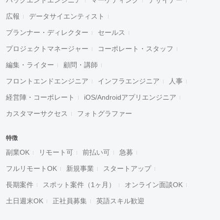
広報
データサイエンティスト
プランナー・ディレクター
セールス
プロジェクトマネージャー
コーポレート・スタッフ
編集・ライター
顧問・講師
フロントエンドエンジニア
インフラエンジニア
人事
経営陣・コーポレート
iOS/Androidアプリエンジニア
カスタマーサクセス
フォトグラファー
特徴
副業OK
リモート可
前払い可
急募
フルリモートOK
新規事業
スタートアップ
長期案件
スポット案件（1ヶ月）
オンライン面談OK
土日週末OK
正社員募集
英語スキル歓迎