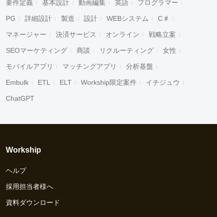
要件定義
基本設計
動画編集
英語
プログラマー
PG
詳細設計
製造
設計
WEBシステム
C＃
マネージャー
決済サービス
オンライン
戦略立案
SEOマーケティング
商談
リクルーティング
女性
モバイルアプリ
マッチングアプリ
分析基盤
Embulk
ETL
ELT
Workship限定案件
イチジュウ
ChatGPT
Workship
ヘルプ
採用担当者様へ
資料ダウンロード