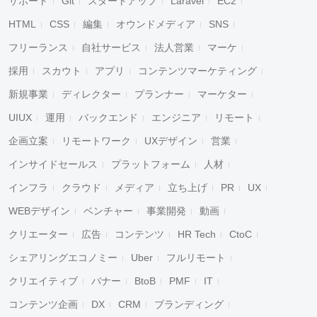
サポート
Git
スタートアップ
Laravel
EC2
HTML
CSS
編集
オウンドメディア
SNS
フリーランス
自社サービス
法人営業
マーケ
採用
スカウト
アプリ
コンテンツマーケティング
新規事業
ディレクター
プランナー
マーケター
UIUX
運用
バックエンド
エンジニア
リモート
企画立案
リモートワーク
UXデザイン
営業
インサイドセールス
プラットフォーム
人材
インフラ
クラウド
メディア
立ち上げ
PR
UX
WEBデザイン
ベンチャー
事業開発
動画
クリエーター
広告
コンテンツ
HR Tech
CtoC
シェアリングエコノミー
Uber
フルリモート
クリエイティブ
バナー
BtoB
PMF
IT
コンテンツ企画
DX
CRM
ブランディング