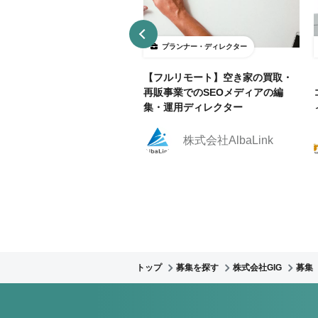
ランナー・ディレクター
プランナー・ディレクター
部リモ相談可】官公庁Webサ
【フルリモート】空き家の買取・
運用におけるWebディレクタ
再販事業でのSEOメディアの編
集！
集・運用ディレクター
株式会社クリーク・ア
株式会社AlbaLink
ンド・リバー社
トップ
募集を探す
株式会社GIG
募集