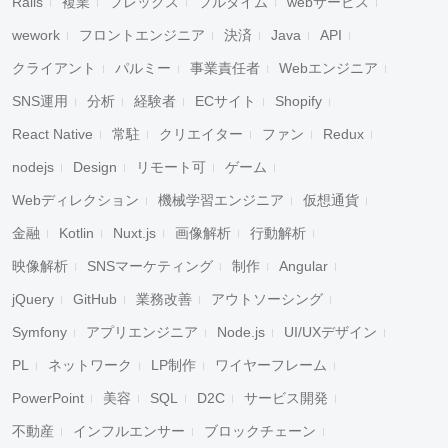
Rails
複業
フレックス
フルタイム
webサービス
wework
フロントエンジニア
決済
Java
API
クライアント
パルミー
事業責任者
Webエンジニア
SNS運用
分析
経験者
ECサイト
Shopify
React Native
常駐
クリエイター
ファン
Redux
nodejs
Design
リモート可
ゲーム
Webディレクション
機械学習エンジニア
仮想通貨
金融
Kotlin
Nuxt.js
画像解析
行動解析
映像解析
SNSマーケティング
制作
Angular
jQuery
GitHub
業務改善
アウトソーシング
Symfony
アプリエンジニア
Node.js
UI/UXデザイン
PL
ネットワーク
LP制作
ワイヤーフレーム
PowerPoint
美容
SQL
D2C
サービス開発
不動産
インフルエンサー
ブロックチェーン