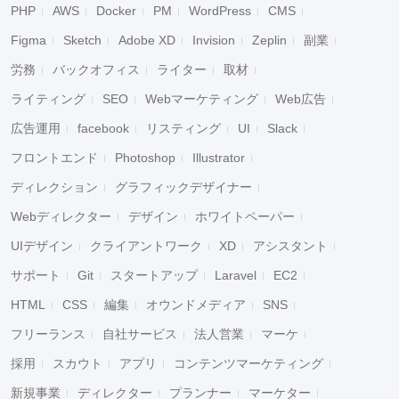
PHP
AWS
Docker
PM
WordPress
CMS
Figma
Sketch
Adobe XD
Invision
Zeplin
副業
労務
バックオフィス
ライター
取材
ライティング
SEO
Webマーケティング
Web広告
広告運用
facebook
リスティング
UI
Slack
フロントエンド
Photoshop
Illustrator
ディレクション
グラフィックデザイナー
Webディレクター
デザイン
ホワイトペーパー
UIデザイン
クライアントワーク
XD
アシスタント
サポート
Git
スタートアップ
Laravel
EC2
HTML
CSS
編集
オウンドメディア
SNS
フリーランス
自社サービス
法人営業
マーケ
採用
スカウト
アプリ
コンテンツマーケティング
新規事業
ディレクター
プランナー
マーケター