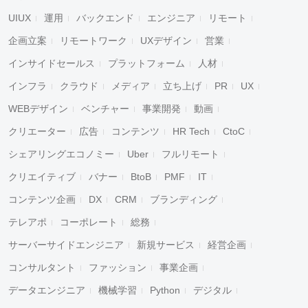
UIUX
運用
バックエンド
エンジニア
リモート
企画立案
リモートワーク
UXデザイン
営業
インサイドセールス
プラットフォーム
人材
インフラ
クラウド
メディア
立ち上げ
PR
UX
WEBデザイン
ベンチャー
事業開発
動画
クリエーター
広告
コンテンツ
HR Tech
CtoC
シェアリングエコノミー
Uber
フルリモート
クリエイティブ
バナー
BtoB
PMF
IT
コンテンツ企画
DX
CRM
ブランディング
テレアポ
コーポレート
総務
サーバーサイドエンジニア
新規サービス
経営企画
コンサルタント
ファッション
事業企画
データエンジニア
機械学習
Python
デジタル