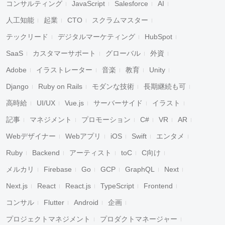
コンサルティング
JavaScript
Salesforce
AI
人工知能
起業
CTO
スクラムマスター
テックリード
デジタルマーケティング
HubSpot
SaaS
カスタマーサポート
グローバル
外資
Adobe
イラストレーター
音楽
教育
Unity
Django
Ruby on Rails
モダンな技術
長期継続も可
高時給
UI/UX
Vue.js
サーバーサイド
イラスト
記事
マネジメント
プロモーション
C#
VR
AR
Webデザイナー
Webアプリ
iOS
Swift
エンタメ
Ruby
Backend
アーティスト
toC
C向け
メルカリ
Firebase
Go
GCP
GraphQL
Next
Next.js
React
React.js
TypeScript
Frontend
コンサル
Flutter
Android
企画
プロジェクトマネジメント
プロダクトマネージャー