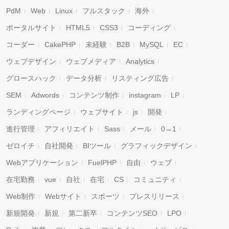
PdM
Web
Linux
フルスタック
海外
ポータルサイト
HTML5
CSS3
コーディング
コーダー
CakePHP
未経験
B2B
MySQL
EC
ウェブデザイン
ウェブメディア
Analytics
グロースハック
データ分析
リスティング広告
SEM
Adwords
コンテンツ制作
instagram
LP
ランディングページ
ウェブサイト
js
開発
進行管理
アフィリエイト
Sass
メール
0→1
ゼロイチ
自社開発
BIツール
グラフィックデザイン
Webアプリケーション
FuelPHP
自由
ウェブ
在宅勤務
vue
自社
在宅
CS
コミュニティ
Web制作
Webサイト
スポーツ
プレスリリース
新規開発
新規
第二新卒
コンテンツSEO
LPO