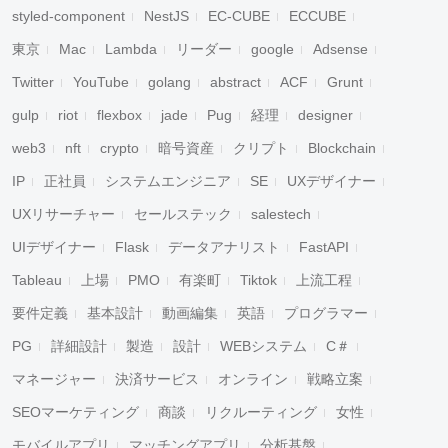
styled-component
NestJS
EC-CUBE
ECCUBE
東京
Mac
Lambda
リーダー
google
Adsense
Twitter
YouTube
golang
abstract
ACF
Grunt
gulp
riot
flexbox
jade
Pug
経理
designer
web3
nft
crypto
暗号資産
クリプト
Blockchain
IP
正社員
システムエンジニア
SE
UXデザイナー
UXリサーチャー
セールステック
salestech
UIデザイナー
Flask
データアナリスト
FastAPI
Tableau
上場
PMO
有楽町
Tiktok
上流工程
要件定義
基本設計
動画編集
英語
プログラマー
PG
詳細設計
製造
設計
WEBシステム
C＃
マネージャー
決済サービス
オンライン
戦略立案
SEOマーケティング
商談
リクルーティング
女性
モバイルアプリ
マッチングアプリ
分析基盤