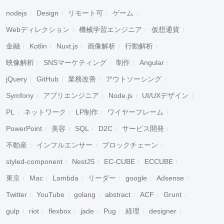
nodejs
Design
リモート可
ゲーム
Webディレクション
機械学習エンジニア
仮想通貨
金融
Kotlin
Nuxt.js
画像解析
行動解析
映像解析
SNSマーケティング
制作
Angular
jQuery
GitHub
業務改善
アウトソーシング
Symfony
アプリエンジニア
Node.js
UI/UXデザイン
PL
ネットワーク
LP制作
ワイヤーフレーム
PowerPoint
美容
SQL
D2C
サービス開発
不動産
インフルエンサー
ブロックチェーン
styled-component
NestJS
EC-CUBE
ECCUBE
東京
Mac
Lambda
リーダー
google
Adsense
Twitter
YouTube
golang
abstract
ACF
Grunt
gulp
riot
flexbox
jade
Pug
経理
designer