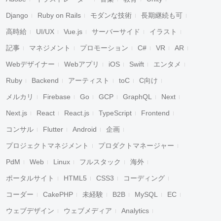
Django
Ruby on Rails
モダンな技術
長期継続も可
高時給
UI/UX
Vue.js
サーバーサイド
イラスト
記事
マネジメント
プロモーション
C#
VR
AR
Webデザイナー
Webアプリ
iOS
Swift
エンタメ
Ruby
Backend
アーティスト
toC
C向け
メルカリ
Firebase
Go
GCP
GraphQL
Next
Next.js
React
React.js
TypeScript
Frontend
コンサル
Flutter
Android
企画
プロジェクトマネジメント
プロダクトマネージャー
PdM
Web
Linux
フルスタック
海外
ポータルサイト
HTML5
CSS3
コーディング
コーダー
CakePHP
未経験
B2B
MySQL
EC
ウェブデザイン
ウェブメディア
Analytics