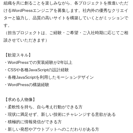
組織を共に創ることを楽しみながら、各プロジェクトを推進いただ
けるWordPressエンジニアを募集します。社内外の優秀なクリエイ
ターと協力し、品質の高いサイトを構築していくとがミッションで
す。
（担当プロジェクトは、ご経験・ご希望・ご入社時期に応じてご相
談させていただきます）
【歓迎スキル】
・WordPressでの実装経験が2年以上
・CSSや各種JavaScriptの設計経験
・各種JavaScriptを利用したモーションデザイン
・WordPressの構築経験
【求める人物像】
・柔軟性を持ち、自ら考え行動ができる方
・現状に満足せず、新しい技術にチャレンジする意欲がある
・積極的に情報発信ができる方
・新しい発想やアウトプットへのこだわりがある方