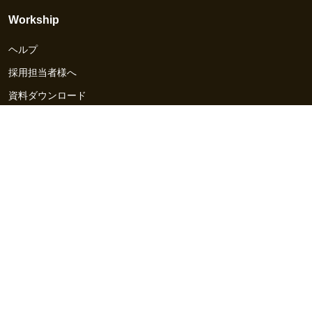
Workship
ヘルプ
採用担当者様へ
資料ダウンロード
その他のサービス
Workship EVENT
Workship MAGAZINE
Workship CAREER
関連サイト
GIGサイト
UXデザイン・プロトタイプ制作 - UX Design Lab
Webサイト制作 / CMS・マーケティングツール - LeadGrid
デザ