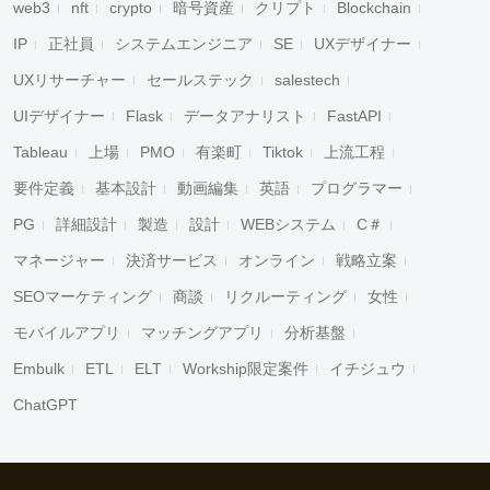
web3
nft
crypto
暗号資産
クリプト
Blockchain
IP
正社員
システムエンジニア
SE
UXデザイナー
UXリサーチャー
セールステック
salestech
UIデザイナー
Flask
データアナリスト
FastAPI
Tableau
上場
PMO
有楽町
Tiktok
上流工程
要件定義
基本設計
動画編集
英語
プログラマー
PG
詳細設計
製造
設計
WEBシステム
C＃
マネージャー
決済サービス
オンライン
戦略立案
SEOマーケティング
商談
リクルーティング
女性
モバイルアプリ
マッチングアプリ
分析基盤
Embulk
ETL
ELT
Workship限定案件
イチジュウ
ChatGPT