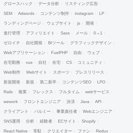
グロースハック
データ分析
リスティング広告
SEM
Adwords
コンテンツ制作
instagram
LP
ランディングページ
ウェブサイト
js
開発
進行管理
アフィリエイト
Sass
メール
0→1
ゼロイチ
自社開発
BIツール
グラフィックデザイン
Webアプリケーション
FuelPHP
自由
ウェブ
在宅勤務
vue
自社
在宅
CS
コミュニティ
Web制作
Webサイト
スポーツ
プレスリリース
新規開発
新規
第二新卒
コンテンツSEO
LPO
Rails
複業
フレックス
フルタイム
webサービス
wework
フロントエンジニア
決済
Java
API
クライアント
パルミー
事業責任者
Webエンジニア
SNS運用
分析
経験者
ECサイト
Shopify
React Native
常駐
クリエイター
ファン
Redux