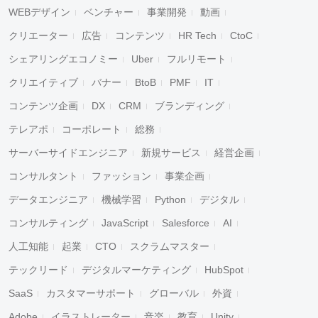
WEBデザイン
ベンチャー
事業開発
動画
クリエーター
広告
コンテンツ
HR Tech
CtoC
シェアリングエコノミー
Uber
フルリモート
クリエイティブ
バナー
BtoB
PMF
IT
コンテンツ企画
DX
CRM
ブランディング
テレアポ
コーポレート
総務
サーバーサイドエンジニア
新規サービス
経営企画
コンサルタント
ファッション
事業企画
データエンジニア
機械学習
Python
デジタル
コンサルティング
JavaScript
Salesforce
AI
人工知能
起業
CTO
スクラムマスター
テックリード
デジタルマーケティング
HubSpot
SaaS
カスタマーサポート
グローバル
外資
Adobe
イラストレーター
音楽
教育
Unity