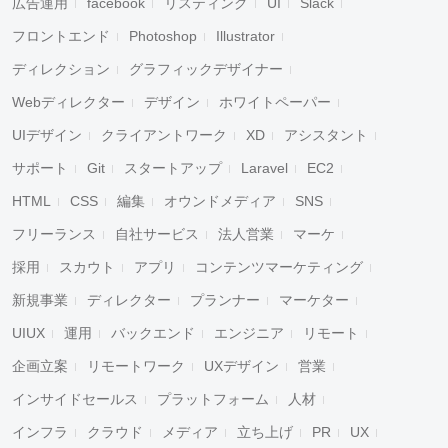
広告運用
facebook
リスティング
UI
Slack
フロントエンド
Photoshop
Illustrator
ディレクション
グラフィックデザイナー
Webディレクター
デザイン
ホワイトペーパー
UIデザイン
クライアントワーク
XD
アシスタント
サポート
Git
スタートアップ
Laravel
EC2
HTML
CSS
編集
オウンドメディア
SNS
フリーランス
自社サービス
法人営業
マーケ
採用
スカウト
アプリ
コンテンツマーケティング
新規事業
ディレクター
プランナー
マーケター
UIUX
運用
バックエンド
エンジニア
リモート
企画立案
リモートワーク
UXデザイン
営業
インサイドセールス
プラットフォーム
人材
インフラ
クラウド
メディア
立ち上げ
PR
UX