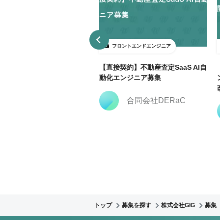
ロントエンドエンジニア
フロントエンドエンジニア
3日～ＯＫ】大手広告代理店で
【直接契約】不動産査定SaaS AI自
keting Cloud開発支援@飯田
動化エンジニア募集
合同会社DERaC
株式会社クリーク・ア
ンド・リバー社
トップ
募集を探す
株式会社GIG
募集