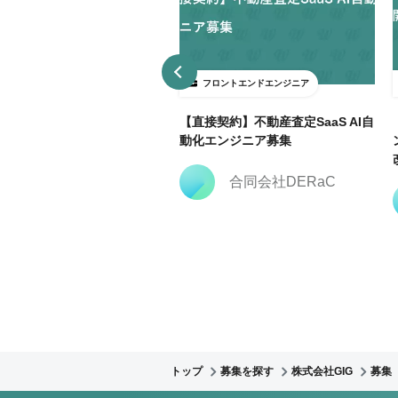
ロントエンドエンジニア
フロントエンドエンジニア
3日～ＯＫ】大手広告代理店で
【直接契約】不動産査定SaaS AI自
keting Cloud開発支援@飯田
動化エンジニア募集
合同会社DERaC
株式会社クリーク・ア
ンド・リバー社
トップ
募集を探す
株式会社GIG
募集