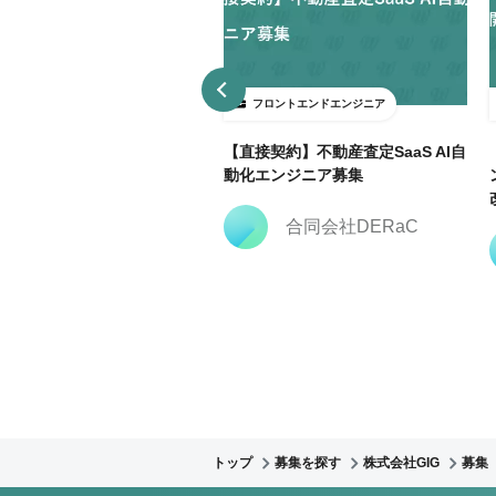
ロントエンドエンジニア
フロントエンドエンジニア
3日～ＯＫ】大手広告代理店で
【直接契約】不動産査定SaaS AI自
keting Cloud開発支援@飯田
動化エンジニア募集
合同会社DERaC
株式会社クリーク・ア
ンド・リバー社
トップ
募集を探す
株式会社GIG
募集