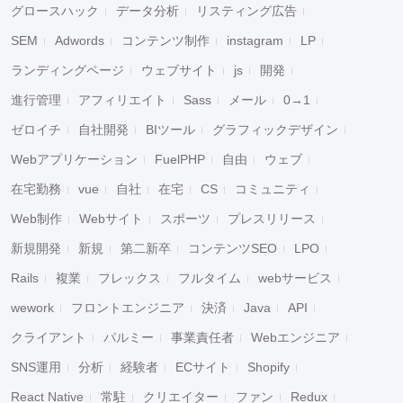
グロースハック
データ分析
リスティング広告
SEM
Adwords
コンテンツ制作
instagram
LP
ランディングページ
ウェブサイト
js
開発
進行管理
アフィリエイト
Sass
メール
0→1
ゼロイチ
自社開発
BIツール
グラフィックデザイン
Webアプリケーション
FuelPHP
自由
ウェブ
在宅勤務
vue
自社
在宅
CS
コミュニティ
Web制作
Webサイト
スポーツ
プレスリリース
新規開発
新規
第二新卒
コンテンツSEO
LPO
Rails
複業
フレックス
フルタイム
webサービス
wework
フロントエンジニア
決済
Java
API
クライアント
パルミー
事業責任者
Webエンジニア
SNS運用
分析
経験者
ECサイト
Shopify
React Native
常駐
クリエイター
ファン
Redux