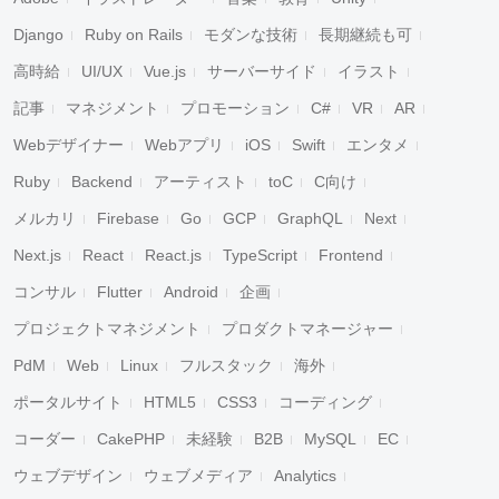
Django
Ruby on Rails
モダンな技術
長期継続も可
高時給
UI/UX
Vue.js
サーバーサイド
イラスト
記事
マネジメント
プロモーション
C#
VR
AR
Webデザイナー
Webアプリ
iOS
Swift
エンタメ
Ruby
Backend
アーティスト
toC
C向け
メルカリ
Firebase
Go
GCP
GraphQL
Next
Next.js
React
React.js
TypeScript
Frontend
コンサル
Flutter
Android
企画
プロジェクトマネジメント
プロダクトマネージャー
PdM
Web
Linux
フルスタック
海外
ポータルサイト
HTML5
CSS3
コーディング
コーダー
CakePHP
未経験
B2B
MySQL
EC
ウェブデザイン
ウェブメディア
Analytics