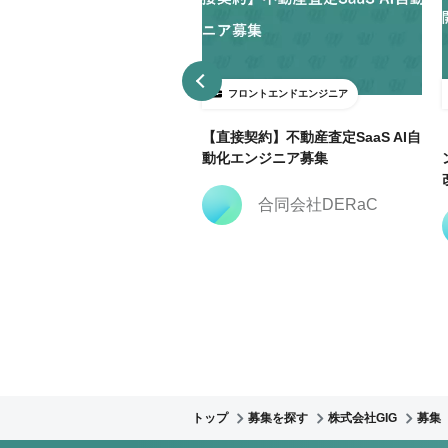
ロントエンドエンジニア
フロントエンドエンジニア
3日～ＯＫ】大手広告代理店で
【直接契約】不動産査定SaaS AI自
keting Cloud開発支援@飯田
動化エンジニア募集
合同会社DERaC
株式会社クリーク・ア
ンド・リバー社
トップ
募集を探す
株式会社GIG
募集