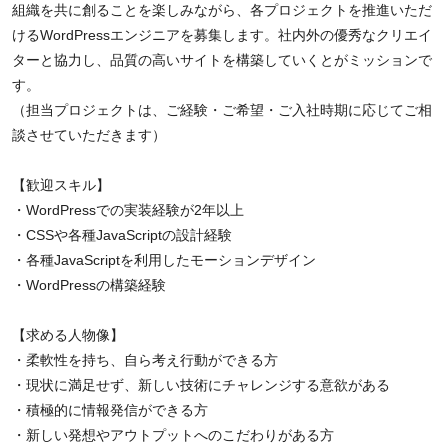
組織を共に創ることを楽しみながら、各プロジェクトを推進いただ
けるWordPressエンジニアを募集します。社内外の優秀なクリエイ
ターと協力し、品質の高いサイトを構築していくとがミッションで
す。
（担当プロジェクトは、ご経験・ご希望・ご入社時期に応じてご相
談させていただきます）
【歓迎スキル】
・WordPressでの実装経験が2年以上
・CSSや各種JavaScriptの設計経験
・各種JavaScriptを利用したモーションデザイン
・WordPressの構築経験
【求める人物像】
・柔軟性を持ち、自ら考え行動ができる方
・現状に満足せず、新しい技術にチャレンジする意欲がある
・積極的に情報発信ができる方
・新しい発想やアウトプットへのこだわりがある方