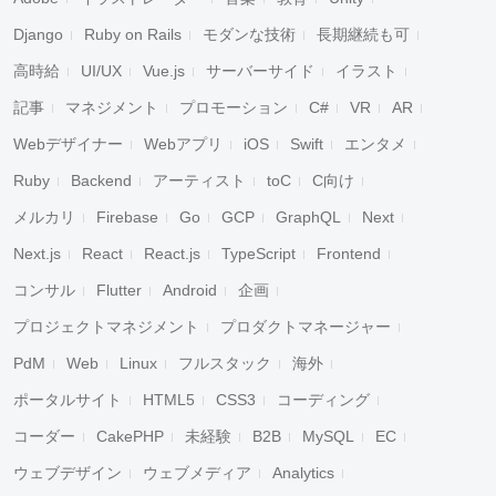
Django
Ruby on Rails
モダンな技術
長期継続も可
高時給
UI/UX
Vue.js
サーバーサイド
イラスト
記事
マネジメント
プロモーション
C#
VR
AR
Webデザイナー
Webアプリ
iOS
Swift
エンタメ
Ruby
Backend
アーティスト
toC
C向け
メルカリ
Firebase
Go
GCP
GraphQL
Next
Next.js
React
React.js
TypeScript
Frontend
コンサル
Flutter
Android
企画
プロジェクトマネジメント
プロダクトマネージャー
PdM
Web
Linux
フルスタック
海外
ポータルサイト
HTML5
CSS3
コーディング
コーダー
CakePHP
未経験
B2B
MySQL
EC
ウェブデザイン
ウェブメディア
Analytics