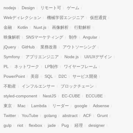
nodejs
Design
リモート可
ゲーム
Webディレクション
機械学習エンジニア
仮想通貨
金融
Kotlin
Nuxt.js
画像解析
行動解析
映像解析
SNSマーケティング
制作
Angular
jQuery
GitHub
業務改善
アウトソーシング
Symfony
アプリエンジニア
Node.js
UI/UXデザイン
PL
ネットワーク
LP制作
ワイヤーフレーム
PowerPoint
美容
SQL
D2C
サービス開発
不動産
インフルエンサー
ブロックチェーン
styled-component
NestJS
EC-CUBE
ECCUBE
東京
Mac
Lambda
リーダー
google
Adsense
Twitter
YouTube
golang
abstract
ACF
Grunt
gulp
riot
flexbox
jade
Pug
経理
designer