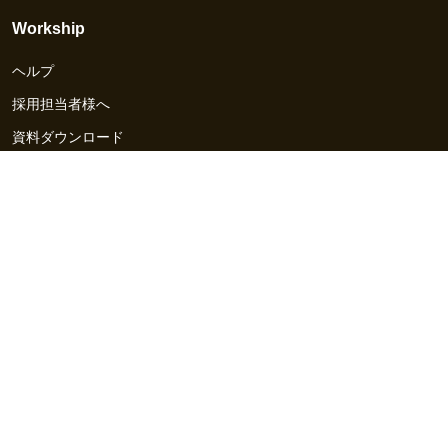
Workship
ヘルプ
採用担当者様へ
資料ダウンロード
その他のサービス
Workship EVENT
Workship MAGAZINE
Workship CAREER
関連サイト
GIGサイト
UXデザイン・プロトタイプ制作 - UX Design Lab
Webサイト制作 / CMS・マーケティングツール - LeadGrid
デザ