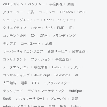
WEBデザイン
ベンチャー
事業開発
動画
クリエーター
広告
コンテンツ
HR Tech
CtoC
シェアリングエコノミー
Uber
フルリモート
クリエイティブ
バナー
BtoB
PMF
IT
コンテンツ企画
DX
CRM
ブランディング
テレアポ
コーポレート
総務
サーバーサイドエンジニア
新規サービス
経営企画
コンサルタント
ファッション
事業企画
データエンジニア
機械学習
Python
デジタル
コンサルティング
JavaScript
Salesforce
AI
人工知能
起業
CTO
スクラムマスター
テックリード
デジタルマーケティング
HubSpot
SaaS
カスタマーサポート
グローバル
外資
Adobe
イラストレーター
音楽
教育
Unity