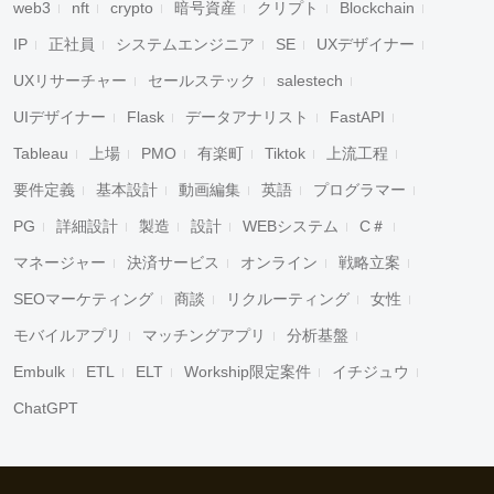
web3
nft
crypto
暗号資産
クリプト
Blockchain
IP
正社員
システムエンジニア
SE
UXデザイナー
UXリサーチャー
セールステック
salestech
UIデザイナー
Flask
データアナリスト
FastAPI
Tableau
上場
PMO
有楽町
Tiktok
上流工程
要件定義
基本設計
動画編集
英語
プログラマー
PG
詳細設計
製造
設計
WEBシステム
C＃
マネージャー
決済サービス
オンライン
戦略立案
SEOマーケティング
商談
リクルーティング
女性
モバイルアプリ
マッチングアプリ
分析基盤
Embulk
ETL
ELT
Workship限定案件
イチジュウ
ChatGPT