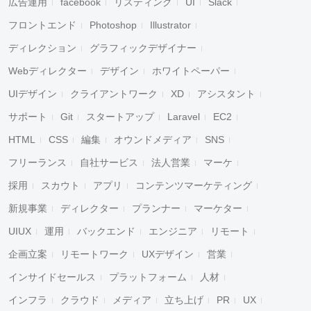
広告運用
facebook
リスティング
UI
Slack
フロントエンド
Photoshop
Illustrator
ディレクション
グラフィックデザイナー
Webディレクター
デザイン
ホワイトペーパー
UIデザイン
クライアントワーク
XD
アシスタント
サポート
Git
スタートアップ
Laravel
EC2
HTML
CSS
編集
オウンドメディア
SNS
フリーランス
自社サービス
法人営業
マーケ
採用
スカウト
アプリ
コンテンツマーケティング
新規事業
ディレクター
プランナー
マーケター
UIUX
運用
バックエンド
エンジニア
リモート
企画立案
リモートワーク
UXデザイン
営業
インサイドセールス
プラットフォーム
人材
インフラ
クラウド
メディア
立ち上げ
PR
UX