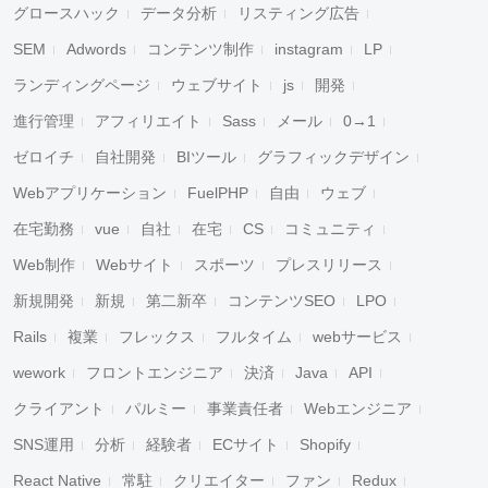
グロースハック
データ分析
リスティング広告
SEM
Adwords
コンテンツ制作
instagram
LP
ランディングページ
ウェブサイト
js
開発
進行管理
アフィリエイト
Sass
メール
0→1
ゼロイチ
自社開発
BIツール
グラフィックデザイン
Webアプリケーション
FuelPHP
自由
ウェブ
在宅勤務
vue
自社
在宅
CS
コミュニティ
Web制作
Webサイト
スポーツ
プレスリリース
新規開発
新規
第二新卒
コンテンツSEO
LPO
Rails
複業
フレックス
フルタイム
webサービス
wework
フロントエンジニア
決済
Java
API
クライアント
パルミー
事業責任者
Webエンジニア
SNS運用
分析
経験者
ECサイト
Shopify
React Native
常駐
クリエイター
ファン
Redux