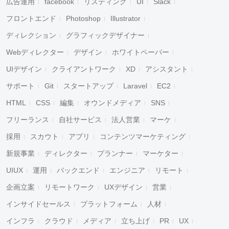
広告運用
facebook
リスティング
UI
Slack
フロントエンド
Photoshop
Illustrator
ディレクション
グラフィックデザイナー
Webディレクター
デザイン
ホワイトペーパー
UIデザイン
クライアントワーク
XD
アシスタント
サポート
Git
スタートアップ
Laravel
EC2
HTML
CSS
編集
オウンドメディア
SNS
フリーランス
自社サービス
法人営業
マーケ
採用
スカウト
アプリ
コンテンツマーケティング
新規事業
ディレクター
プランナー
マーケター
UIUX
運用
バックエンド
エンジニア
リモート
企画立案
リモートワーク
UXデザイン
営業
インサイドセールス
プラットフォーム
人材
インフラ
クラウド
メディア
立ち上げ
PR
UX