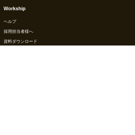
Workship
ヘルプ
採用担当者様へ
資料ダウンロード
その他のサービス
Workship EVENT
Workship MAGAZINE
Workship CAREER
関連サイト
GIGサイト
UXデザイン・プロトタイプ制作 - UX Design Lab
Webサイト制作 / CMS・マーケティングツール - LeadGrid
デザ