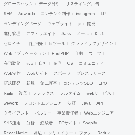
グロースハック
データ分析
リスティング広告
SEM
Adwords
コンテンツ制作
instagram
LP
ランディングページ
ウェブサイト
js
開発
進行管理
アフィリエイト
Sass
メール
0→1
ゼロイチ
自社開発
BIツール
グラフィックデザイン
Webアプリケーション
FuelPHP
自由
ウェブ
在宅勤務
vue
自社
在宅
CS
コミュニティ
Web制作
Webサイト
スポーツ
プレスリリース
新規開発
新規
第二新卒
コンテンツSEO
LPO
Rails
複業
フレックス
フルタイム
webサービス
wework
フロントエンジニア
決済
Java
API
クライアント
パルミー
事業責任者
Webエンジニア
SNS運用
分析
経験者
ECサイト
Shopify
React Native
常駐
クリエイター
ファン
Redux