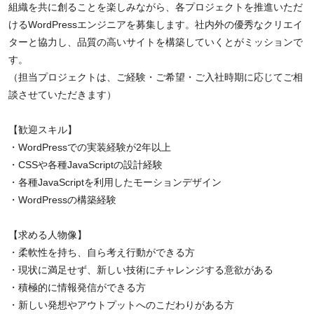
組織を共に創ることを楽しみながら、各プロジェクトを推進いただ
けるWordPressエンジニアを募集します。社内外の優秀なクリエイ
ターと協力し、品質の高いサイトを構築していくとがミッションで
す。
（担当プロジェクトは、ご経験・ご希望・ご入社時期に応じてご相
談させていただきます）
【歓迎スキル】
・WordPressでの実装経験が2年以上
・CSSや各種JavaScriptの設計経験
・各種JavaScriptを利用したモーションデザイン
・WordPressの構築経験
【求める人物像】
・柔軟性を持ち、自ら考え行動ができる方
・現状に満足せず、新しい技術にチャレンジする意欲がある
・積極的に情報発信ができる方
・新しい発想やアウトプットへのこだわりがある方