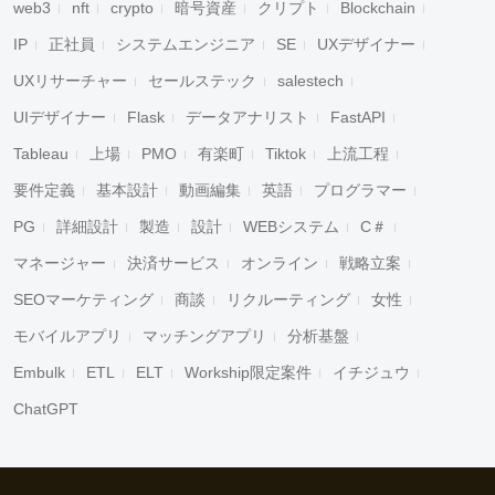
web3
nft
crypto
暗号資産
クリプト
Blockchain
IP
正社員
システムエンジニア
SE
UXデザイナー
UXリサーチャー
セールステック
salestech
UIデザイナー
Flask
データアナリスト
FastAPI
Tableau
上場
PMO
有楽町
Tiktok
上流工程
要件定義
基本設計
動画編集
英語
プログラマー
PG
詳細設計
製造
設計
WEBシステム
C＃
マネージャー
決済サービス
オンライン
戦略立案
SEOマーケティング
商談
リクルーティング
女性
モバイルアプリ
マッチングアプリ
分析基盤
Embulk
ETL
ELT
Workship限定案件
イチジュウ
ChatGPT