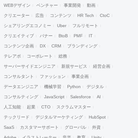
WEBデザイン
ベンチャー
事業開発
動画
クリエーター
広告
コンテンツ
HR Tech
CtoC
シェアリングエコノミー
Uber
フルリモート
クリエイティブ
バナー
BtoB
PMF
IT
コンテンツ企画
DX
CRM
ブランディング
テレアポ
コーポレート
総務
サーバーサイドエンジニア
新規サービス
経営企画
コンサルタント
ファッション
事業企画
データエンジニア
機械学習
Python
デジタル
コンサルティング
JavaScript
Salesforce
AI
人工知能
起業
CTO
スクラムマスター
テックリード
デジタルマーケティング
HubSpot
SaaS
カスタマーサポート
グローバル
外資
Adobe
イラストレーター
音楽
教育
Unity