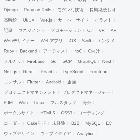
Django
Ruby on Rails
モダンな技術
長期継続も可
高時給
UI/UX
Vue.js
サーバーサイド
イラスト
記事
マネジメント
プロモーション
C#
VR
AR
Webデザイナー
Webアプリ
iOS
Swift
エンタメ
Ruby
Backend
アーティスト
toC
C向け
メルカリ
Firebase
Go
GCP
GraphQL
Next
Next.js
React
React.js
TypeScript
Frontend
コンサル
Flutter
Android
企画
プロジェクトマネジメント
プロダクトマネージャー
PdM
Web
Linux
フルスタック
海外
ポータルサイト
HTML5
CSS3
コーディング
コーダー
CakePHP
未経験
B2B
MySQL
EC
ウェブデザイン
ウェブメディア
Analytics