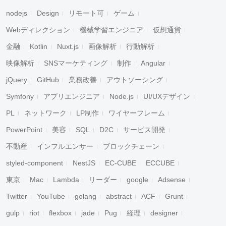
nodejs
Design
リモート可
ゲーム
Webディレクション
機械学習エンジニア
仮想通貨
金融
Kotlin
Nuxt.js
画像解析
行動解析
映像解析
SNSマーケティング
制作
Angular
jQuery
GitHub
業務改善
アウトソーシング
Symfony
アプリエンジニア
Node.js
UI/UXデザイン
PL
ネットワーク
LP制作
ワイヤーフレーム
PowerPoint
美容
SQL
D2C
サービス開発
不動産
インフルエンサー
ブロックチェーン
styled-component
NestJS
EC-CUBE
ECCUBE
東京
Mac
Lambda
リーダー
google
Adsense
Twitter
YouTube
golang
abstract
ACF
Grunt
gulp
riot
flexbox
jade
Pug
経理
designer