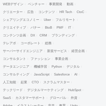
WEBデザイン
ベンチャー
事業開発
動画
クリエーター
広告
コンテンツ
HR Tech
CtoC
シェアリングエコノミー
Uber
フルリモート
クリエイティブ
バナー
BtoB
PMF
IT
コンテンツ企画
DX
CRM
ブランディング
テレアポ
コーポレート
総務
サーバーサイドエンジニア
新規サービス
経営企画
コンサルタント
ファッション
事業企画
データエンジニア
機械学習
Python
デジタル
コンサルティング
JavaScript
Salesforce
AI
人工知能
起業
CTO
スクラムマスター
テックリード
デジタルマーケティング
HubSpot
SaaS
カスタマーサポート
グローバル
外資
Adobe
イラストレーター
音楽
教育
Unity