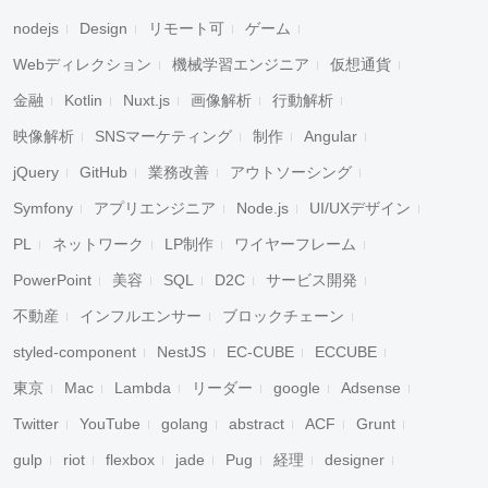
nodejs
Design
リモート可
ゲーム
Webディレクション
機械学習エンジニア
仮想通貨
金融
Kotlin
Nuxt.js
画像解析
行動解析
映像解析
SNSマーケティング
制作
Angular
jQuery
GitHub
業務改善
アウトソーシング
Symfony
アプリエンジニア
Node.js
UI/UXデザイン
PL
ネットワーク
LP制作
ワイヤーフレーム
PowerPoint
美容
SQL
D2C
サービス開発
不動産
インフルエンサー
ブロックチェーン
styled-component
NestJS
EC-CUBE
ECCUBE
東京
Mac
Lambda
リーダー
google
Adsense
Twitter
YouTube
golang
abstract
ACF
Grunt
gulp
riot
flexbox
jade
Pug
経理
designer