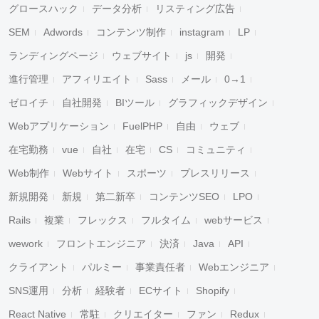
グロースハック
データ分析
リスティング広告
SEM
Adwords
コンテンツ制作
instagram
LP
ランディングページ
ウェブサイト
js
開発
進行管理
アフィリエイト
Sass
メール
0→1
ゼロイチ
自社開発
BIツール
グラフィックデザイン
Webアプリケーション
FuelPHP
自由
ウェブ
在宅勤務
vue
自社
在宅
CS
コミュニティ
Web制作
Webサイト
スポーツ
プレスリリース
新規開発
新規
第二新卒
コンテンツSEO
LPO
Rails
複業
フレックス
フルタイム
webサービス
wework
フロントエンジニア
決済
Java
API
クライアント
パルミー
事業責任者
Webエンジニア
SNS運用
分析
経験者
ECサイト
Shopify
React Native
常駐
クリエイター
ファン
Redux