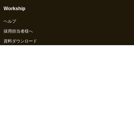
Workship
ヘルプ
採用担当者様へ
資料ダウンロード
その他のサービス
Workship EVENT
Workship MAGAZINE
Workship CAREER
関連サイト
GIGサイト
UXデザイン・プロトタイプ制作 - UX Design Lab
Webサイト制作 / CMS・マーケティングツール - LeadGrid
デザ