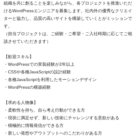
組織を共に創ることを楽しみながら、各プロジェクトを推進いただ
けるWordPressエンジニアを募集します。社内外の優秀なクリエイ
ターと協力し、品質の高いサイトを構築していくとがミッションで
す。
（担当プロジェクトは、ご経験・ご希望・ご入社時期に応じてご相
談させていただきます）
【歓迎スキル】
・WordPressでの実装経験が2年以上
・CSSや各種JavaScriptの設計経験
・各種JavaScriptを利用したモーションデザイン
・WordPressの構築経験
【求める人物像】
・柔軟性を持ち、自ら考え行動ができる方
・現状に満足せず、新しい技術にチャレンジする意欲がある
・積極的に情報発信ができる方
・新しい発想やアウトプットへのこだわりがある方