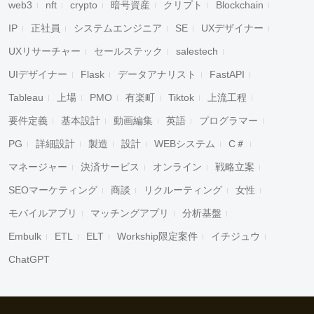
web3
nft
crypto
暗号資産
クリプト
Blockchain
IP
正社員
システムエンジニア
SE
UXデザイナー
UXリサーチャー
セールステック
salestech
UIデザイナー
Flask
データアナリスト
FastAPI
Tableau
上場
PMO
有楽町
Tiktok
上流工程
要件定義
基本設計
動画編集
英語
プログラマー
PG
詳細設計
製造
設計
WEBシステム
C＃
マネージャー
決済サービス
オンライン
戦略立案
SEOマーケティング
商談
リクルーティング
女性
モバイルアプリ
マッチングアプリ
分析基盤
Embulk
ETL
ELT
Workship限定案件
イチジュウ
ChatGPT