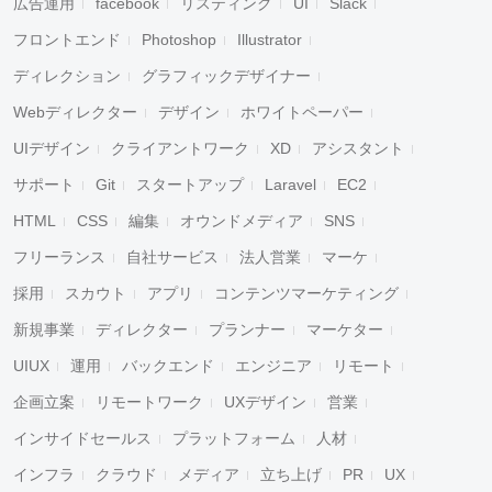
広告運用
facebook
リスティング
UI
Slack
フロントエンド
Photoshop
Illustrator
ディレクション
グラフィックデザイナー
Webディレクター
デザイン
ホワイトペーパー
UIデザイン
クライアントワーク
XD
アシスタント
サポート
Git
スタートアップ
Laravel
EC2
HTML
CSS
編集
オウンドメディア
SNS
フリーランス
自社サービス
法人営業
マーケ
採用
スカウト
アプリ
コンテンツマーケティング
新規事業
ディレクター
プランナー
マーケター
UIUX
運用
バックエンド
エンジニア
リモート
企画立案
リモートワーク
UXデザイン
営業
インサイドセールス
プラットフォーム
人材
インフラ
クラウド
メディア
立ち上げ
PR
UX