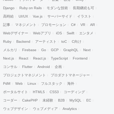
Django
Ruby on Rails
モダンな技術
長期継続も可
高時給
UI/UX
Vue.js
サーバーサイド
イラスト
記事
マネジメント
プロモーション
C#
VR
AR
Webデザイナー
Webアプリ
iOS
Swift
エンタメ
Ruby
Backend
アーティスト
toC
C向け
メルカリ
Firebase
Go
GCP
GraphQL
Next
Next.js
React
React.js
TypeScript
Frontend
コンサル
Flutter
Android
企画
プロジェクトマネジメント
プロダクトマネージャー
PdM
Web
Linux
フルスタック
海外
ポータルサイト
HTML5
CSS3
コーディング
コーダー
CakePHP
未経験
B2B
MySQL
EC
ウェブデザイン
ウェブメディア
Analytics