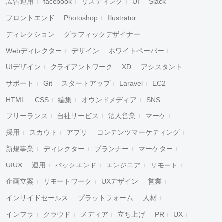
広告運用
facebook
リスティング
UI
Slack
フロントエンド
Photoshop
Illustrator
ディレクション
グラフィックデザイナー
Webディレクター
デザイン
ホワイトペーパー
UIデザイン
クライアントワーク
XD
アシスタント
サポート
Git
スタートアップ
Laravel
EC2
HTML
CSS
編集
オウンドメディア
SNS
フリーランス
自社サービス
法人営業
マーケ
採用
スカウト
アプリ
コンテンツマーケティング
新規事業
ディレクター
プランナー
マーケター
UIUX
運用
バックエンド
エンジニア
リモート
企画立案
リモートワーク
UXデザイン
営業
インサイドセールス
プラットフォーム
人材
インフラ
クラウド
メディア
立ち上げ
PR
UX