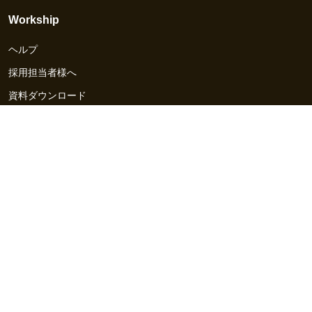
Workship
ヘルプ
採用担当者様へ
資料ダウンロード
その他のサービス
Workship EVENT
Workship MAGAZINE
Workship CAREER
関連サイト
GIGサイト
UXデザイン・プロトタイプ制作 - UX Design Lab
Webサイト制作 / CMS・マーケティングツール - LeadGrid
デザ