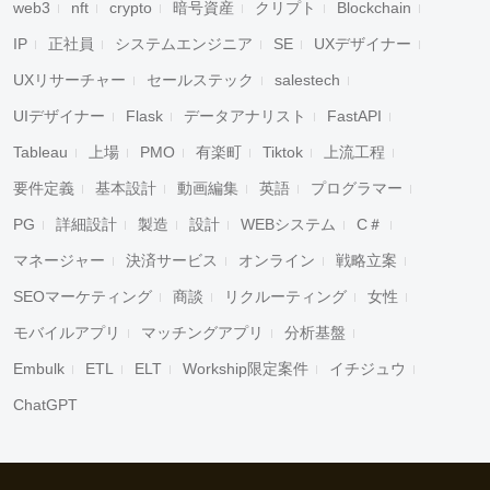
web3
nft
crypto
暗号資産
クリプト
Blockchain
IP
正社員
システムエンジニア
SE
UXデザイナー
UXリサーチャー
セールステック
salestech
UIデザイナー
Flask
データアナリスト
FastAPI
Tableau
上場
PMO
有楽町
Tiktok
上流工程
要件定義
基本設計
動画編集
英語
プログラマー
PG
詳細設計
製造
設計
WEBシステム
C＃
マネージャー
決済サービス
オンライン
戦略立案
SEOマーケティング
商談
リクルーティング
女性
モバイルアプリ
マッチングアプリ
分析基盤
Embulk
ETL
ELT
Workship限定案件
イチジュウ
ChatGPT