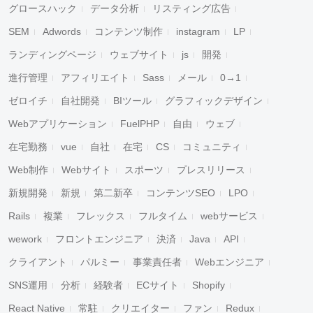
グロースハック
データ分析
リスティング広告
SEM
Adwords
コンテンツ制作
instagram
LP
ランディングページ
ウェブサイト
js
開発
進行管理
アフィリエイト
Sass
メール
0→1
ゼロイチ
自社開発
BIツール
グラフィックデザイン
Webアプリケーション
FuelPHP
自由
ウェブ
在宅勤務
vue
自社
在宅
CS
コミュニティ
Web制作
Webサイト
スポーツ
プレスリリース
新規開発
新規
第二新卒
コンテンツSEO
LPO
Rails
複業
フレックス
フルタイム
webサービス
wework
フロントエンジニア
決済
Java
API
クライアント
パルミー
事業責任者
Webエンジニア
SNS運用
分析
経験者
ECサイト
Shopify
React Native
常駐
クリエイター
ファン
Redux