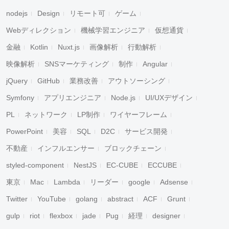
nodejs
Design
リモート可
ゲーム
Webディレクション
機械学習エンジニア
仮想通貨
金融
Kotlin
Nuxt.js
画像解析
行動解析
映像解析
SNSマーケティング
制作
Angular
jQuery
GitHub
業務改善
アウトソーシング
Symfony
アプリエンジニア
Node.js
UI/UXデザイン
PL
ネットワーク
LP制作
ワイヤーフレーム
PowerPoint
美容
SQL
D2C
サービス開発
不動産
インフルエンサー
ブロックチェーン
styled-component
NestJS
EC-CUBE
ECCUBE
東京
Mac
Lambda
リーダー
google
Adsense
Twitter
YouTube
golang
abstract
ACF
Grunt
gulp
riot
flexbox
jade
Pug
経理
designer