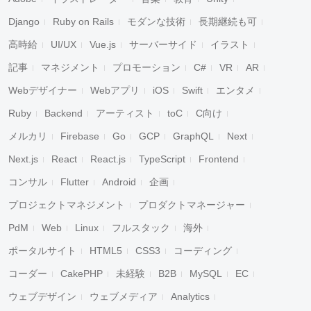
Django
Ruby on Rails
モダンな技術
長期継続も可
高時給
UI/UX
Vue.js
サーバーサイド
イラスト
記事
マネジメント
プロモーション
C#
VR
AR
Webデザイナー
Webアプリ
iOS
Swift
エンタメ
Ruby
Backend
アーティスト
toC
C向け
メルカリ
Firebase
Go
GCP
GraphQL
Next
Next.js
React
React.js
TypeScript
Frontend
コンサル
Flutter
Android
企画
プロジェクトマネジメント
プロダクトマネージャー
PdM
Web
Linux
フルスタック
海外
ポータルサイト
HTML5
CSS3
コーディング
コーダー
CakePHP
未経験
B2B
MySQL
EC
ウェブデザイン
ウェブメディア
Analytics