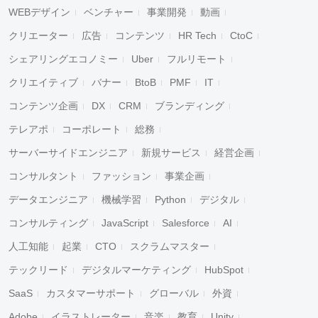
WEBデザイン
ベンチャー
事業開発
動画
クリエーター
広告
コンテンツ
HR Tech
CtoC
シェアリングエコノミー
Uber
フルリモート
クリエイティブ
バナー
BtoB
PMF
IT
コンテンツ企画
DX
CRM
ブランディング
テレアポ
コーポレート
総務
サーバーサイドエンジニア
新規サービス
経営企画
コンサルタント
ファッション
事業企画
データエンジニア
機械学習
Python
デジタル
コンサルティング
JavaScript
Salesforce
AI
人工知能
起業
CTO
スクラムマスター
テックリード
デジタルマーケティング
HubSpot
SaaS
カスタマーサポート
グローバル
外資
Adobe
イラストレーター
音楽
教育
Unity