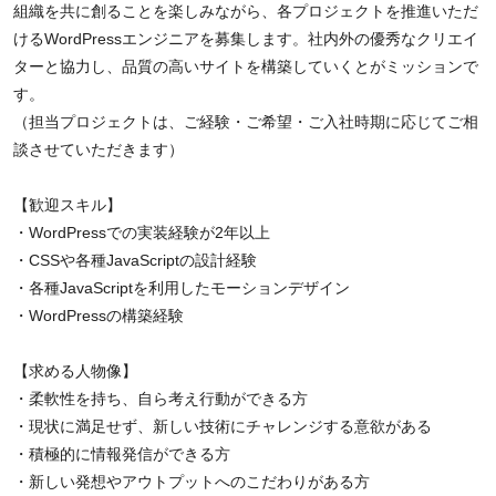
組織を共に創ることを楽しみながら、各プロジェクトを推進いただ
けるWordPressエンジニアを募集します。社内外の優秀なクリエイ
ターと協力し、品質の高いサイトを構築していくとがミッションで
す。
（担当プロジェクトは、ご経験・ご希望・ご入社時期に応じてご相
談させていただきます）
【歓迎スキル】
・WordPressでの実装経験が2年以上
・CSSや各種JavaScriptの設計経験
・各種JavaScriptを利用したモーションデザイン
・WordPressの構築経験
【求める人物像】
・柔軟性を持ち、自ら考え行動ができる方
・現状に満足せず、新しい技術にチャレンジする意欲がある
・積極的に情報発信ができる方
・新しい発想やアウトプットへのこだわりがある方