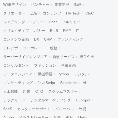
WEBデザイン
ベンチャー
事業開発
動画
クリエーター
広告
コンテンツ
HR Tech
CtoC
シェアリングエコノミー
Uber
フルリモート
クリエイティブ
バナー
BtoB
PMF
IT
コンテンツ企画
DX
CRM
ブランディング
テレアポ
コーポレート
総務
サーバーサイドエンジニア
新規サービス
経営企画
コンサルタント
ファッション
事業企画
データエンジニア
機械学習
Python
デジタル
コンサルティング
JavaScript
Salesforce
AI
人工知能
起業
CTO
スクラムマスター
テックリード
デジタルマーケティング
HubSpot
SaaS
カスタマーサポート
グローバル
外資
Adobe
イラストレーター
音楽
教育
Unity