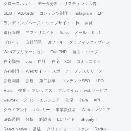
グロースハック
データ分析
リスティング広告
SEM
Adwords
コンテンツ制作
instagram
LP
ランディングページ
ウェブサイト
js
開発
進行管理
アフィリエイト
Sass
メール
0→1
ゼロイチ
自社開発
BIツール
グラフィックデザイン
Webアプリケーション
FuelPHP
自由
ウェブ
在宅勤務
vue
自社
在宅
CS
コミュニティ
Web制作
Webサイト
スポーツ
プレスリリース
新規開発
新規
第二新卒
コンテンツSEO
LPO
Rails
複業
フレックス
フルタイム
webサービス
wework
フロントエンジニア
決済
Java
API
クライアント
パルミー
事業責任者
Webエンジニア
SNS運用
分析
経験者
ECサイト
Shopify
React Native
常駐
クリエイター
ファン
Redux