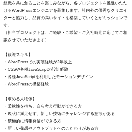
組織を共に創ることを楽しみながら、各プロジェクトを推進いただ
けるWordPressエンジニアを募集します。社内外の優秀なクリエイ
ターと協力し、品質の高いサイトを構築していくとがミッションで
す。
（担当プロジェクトは、ご経験・ご希望・ご入社時期に応じてご相
談させていただきます）
【歓迎スキル】
・WordPressでの実装経験が2年以上
・CSSや各種JavaScriptの設計経験
・各種JavaScriptを利用したモーションデザイン
・WordPressの構築経験
【求める人物像】
・柔軟性を持ち、自ら考え行動ができる方
・現状に満足せず、新しい技術にチャレンジする意欲がある
・積極的に情報発信ができる方
・新しい発想やアウトプットへのこだわりがある方