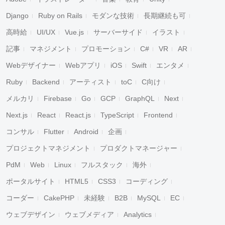
Django
Ruby on Rails
モダンな技術
長期継続も可
高時給
UI/UX
Vue.js
サーバーサイド
イラスト
記事
マネジメント
プロモーション
C#
VR
AR
Webデザイナー
Webアプリ
iOS
Swift
エンタメ
Ruby
Backend
アーティスト
toC
C向け
メルカリ
Firebase
Go
GCP
GraphQL
Next
Next.js
React
React.js
TypeScript
Frontend
コンサル
Flutter
Android
企画
プロジェクトマネジメント
プロダクトマネージャー
PdM
Web
Linux
フルスタック
海外
ポータルサイト
HTML5
CSS3
コーディング
コーダー
CakePHP
未経験
B2B
MySQL
EC
ウェブデザイン
ウェブメディア
Analytics