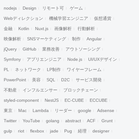
nodejs
Design
リモート可
ゲーム
Webディレクション
機械学習エンジニア
仮想通貨
金融
Kotlin
Nuxt.js
画像解析
行動解析
映像解析
SNSマーケティング
制作
Angular
jQuery
GitHub
業務改善
アウトソーシング
Symfony
アプリエンジニア
Node.js
UI/UXデザイン
PL
ネットワーク
LP制作
ワイヤーフレーム
PowerPoint
美容
SQL
D2C
サービス開発
不動産
インフルエンサー
ブロックチェーン
styled-component
NestJS
EC-CUBE
ECCUBE
東京
Mac
Lambda
リーダー
google
Adsense
Twitter
YouTube
golang
abstract
ACF
Grunt
gulp
riot
flexbox
jade
Pug
経理
designer