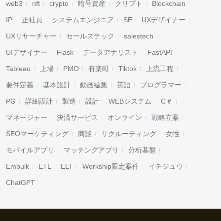
web3
nft
crypto
暗号資産
クリプト
Blockchain
IP
正社員
システムエンジニア
SE
UXデザイナー
UXリサーチャー
セールステック
salestech
UIデザイナー
Flask
データアナリスト
FastAPI
Tableau
上場
PMO
有楽町
Tiktok
上流工程
要件定義
基本設計
動画編集
英語
プログラマー
PG
詳細設計
製造
設計
WEBシステム
C＃
マネージャー
決済サービス
オンライン
戦略立案
SEOマーケティング
商談
リクルーティング
女性
モバイルアプリ
マッチングアプリ
分析基盤
Embulk
ETL
ELT
Workship限定案件
イチジュウ
ChatGPT