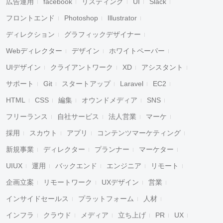
広告運用
facebook
リスティング
UI
Slack
フロントエンド
Photoshop
Illustrator
ディレクション
グラフィックデザイナー
Webディレクター
デザイン
ホワイトペーパー
UIデザイン
クライアントワーク
XD
アシスタント
サポート
Git
スタートアップ
Laravel
EC2
HTML
CSS
編集
オウンドメディア
SNS
フリーランス
自社サービス
法人営業
マーケ
採用
スカウト
アプリ
コンテンツマーケティング
新規事業
ディレクター
プランナー
マーケター
UIUX
運用
バックエンド
エンジニア
リモート
企画立案
リモートワーク
UXデザイン
営業
インサイドセールス
プラットフォーム
人材
インフラ
クラウド
メディア
立ち上げ
PR
UX