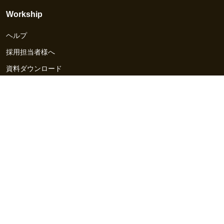
Workship
ヘルプ
採用担当者様へ
資料ダウンロード
その他のサービス
Workship EVENT
Workship MAGAZINE
Workship CAREER
関連サイト
GIGサイト
UXデザイン・プロトタイプ制作 - UX Design Lab
Webサイト制作 / CMS・マーケティングツール - LeadGrid
デザ