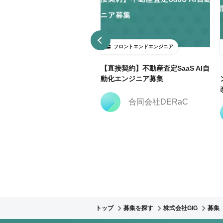
ロントエンドエンジニア
フロントエンドエンジニア
3日～ＯＫ】大手広告代理店で
【直接契約】不動産査定SaaS AI自
keting Cloud開発支援@飯田
動化エンジニア募集
合同会社DERaC
株式会社クリーク・ア
ンド・リバー社
トップ
募集を探す
株式会社GIG
募集