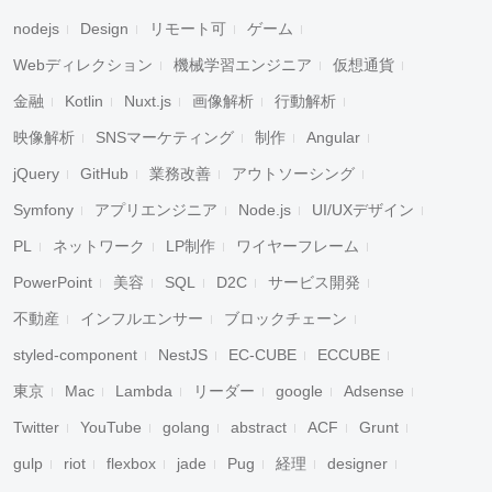
nodejs
Design
リモート可
ゲーム
Webディレクション
機械学習エンジニア
仮想通貨
金融
Kotlin
Nuxt.js
画像解析
行動解析
映像解析
SNSマーケティング
制作
Angular
jQuery
GitHub
業務改善
アウトソーシング
Symfony
アプリエンジニア
Node.js
UI/UXデザイン
PL
ネットワーク
LP制作
ワイヤーフレーム
PowerPoint
美容
SQL
D2C
サービス開発
不動産
インフルエンサー
ブロックチェーン
styled-component
NestJS
EC-CUBE
ECCUBE
東京
Mac
Lambda
リーダー
google
Adsense
Twitter
YouTube
golang
abstract
ACF
Grunt
gulp
riot
flexbox
jade
Pug
経理
designer