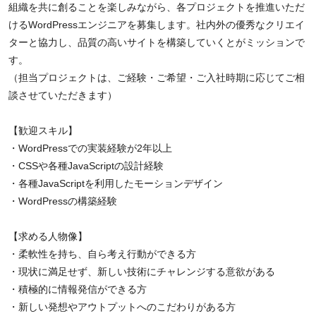
組織を共に創ることを楽しみながら、各プロジェクトを推進いただ
けるWordPressエンジニアを募集します。社内外の優秀なクリエイ
ターと協力し、品質の高いサイトを構築していくとがミッションで
す。
（担当プロジェクトは、ご経験・ご希望・ご入社時期に応じてご相
談させていただきます）
【歓迎スキル】
・WordPressでの実装経験が2年以上
・CSSや各種JavaScriptの設計経験
・各種JavaScriptを利用したモーションデザイン
・WordPressの構築経験
【求める人物像】
・柔軟性を持ち、自ら考え行動ができる方
・現状に満足せず、新しい技術にチャレンジする意欲がある
・積極的に情報発信ができる方
・新しい発想やアウトプットへのこだわりがある方