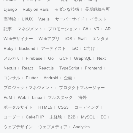
Django
Ruby on Rails
モダンな技術
長期継続も可
高時給
UI/UX
Vue.js
サーバーサイド
イラスト
記事
マネジメント
プロモーション
C#
VR
AR
Webデザイナー
Webアプリ
iOS
Swift
エンタメ
Ruby
Backend
アーティスト
toC
C向け
メルカリ
Firebase
Go
GCP
GraphQL
Next
Next.js
React
React.js
TypeScript
Frontend
コンサル
Flutter
Android
企画
プロジェクトマネジメント
プロダクトマネージャー
PdM
Web
Linux
フルスタック
海外
ポータルサイト
HTML5
CSS3
コーディング
コーダー
CakePHP
未経験
B2B
MySQL
EC
ウェブデザイン
ウェブメディア
Analytics