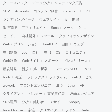
グロースハック
データ分析
リスティング広告
SEM
Adwords
コンテンツ制作
instagram
LP
ランディングページ
ウェブサイト
js
開発
進行管理
アフィリエイト
Sass
メール
0→1
ゼロイチ
自社開発
BIツール
グラフィックデザイン
Webアプリケーション
FuelPHP
自由
ウェブ
在宅勤務
vue
自社
在宅
CS
コミュニティ
Web制作
Webサイト
スポーツ
プレスリリース
新規開発
新規
第二新卒
コンテンツSEO
LPO
Rails
複業
フレックス
フルタイム
webサービス
wework
フロントエンジニア
決済
Java
API
クライアント
パルミー
事業責任者
Webエンジニア
SNS運用
分析
経験者
ECサイト
Shopify
React Native
常駐
クリエイター
ファン
Redux