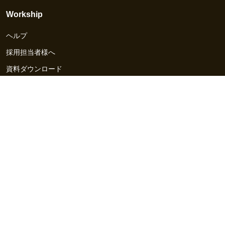
Workship
ヘルプ
採用担当者様へ
資料ダウンロード
その他のサービス
Workship EVENT
Workship MAGAZINE
Workship CAREER
関連サイト
GIGサイト
UXデザイン・プロトタイプ制作 - UX Design Lab
Webサイト制作 / CMS・マーケティングツール - LeadGrid
デザ