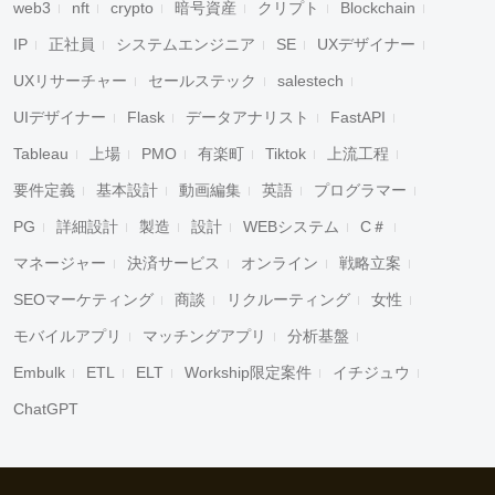
web3
nft
crypto
暗号資産
クリプト
Blockchain
IP
正社員
システムエンジニア
SE
UXデザイナー
UXリサーチャー
セールステック
salestech
UIデザイナー
Flask
データアナリスト
FastAPI
Tableau
上場
PMO
有楽町
Tiktok
上流工程
要件定義
基本設計
動画編集
英語
プログラマー
PG
詳細設計
製造
設計
WEBシステム
C＃
マネージャー
決済サービス
オンライン
戦略立案
SEOマーケティング
商談
リクルーティング
女性
モバイルアプリ
マッチングアプリ
分析基盤
Embulk
ETL
ELT
Workship限定案件
イチジュウ
ChatGPT