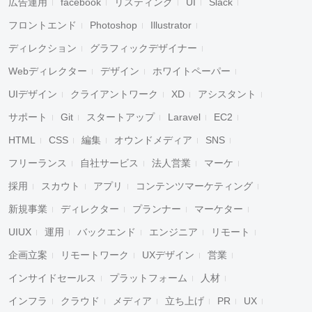
広告運用
facebook
リスティング
UI
Slack
フロントエンド
Photoshop
Illustrator
ディレクション
グラフィックデザイナー
Webディレクター
デザイン
ホワイトペーパー
UIデザイン
クライアントワーク
XD
アシスタント
サポート
Git
スタートアップ
Laravel
EC2
HTML
CSS
編集
オウンドメディア
SNS
フリーランス
自社サービス
法人営業
マーケ
採用
スカウト
アプリ
コンテンツマーケティング
新規事業
ディレクター
プランナー
マーケター
UIUX
運用
バックエンド
エンジニア
リモート
企画立案
リモートワーク
UXデザイン
営業
インサイドセールス
プラットフォーム
人材
インフラ
クラウド
メディア
立ち上げ
PR
UX