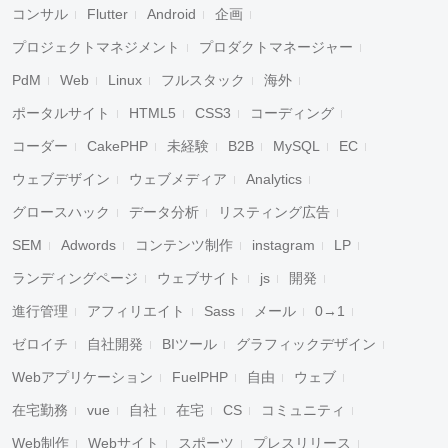
コンサル
Flutter
Android
企画
プロジェクトマネジメント
プロダクトマネージャー
PdM
Web
Linux
フルスタック
海外
ポータルサイト
HTML5
CSS3
コーディング
コーダー
CakePHP
未経験
B2B
MySQL
EC
ウェブデザイン
ウェブメディア
Analytics
グロースハック
データ分析
リスティング広告
SEM
Adwords
コンテンツ制作
instagram
LP
ランディングページ
ウェブサイト
js
開発
進行管理
アフィリエイト
Sass
メール
0→1
ゼロイチ
自社開発
BIツール
グラフィックデザイン
Webアプリケーション
FuelPHP
自由
ウェブ
在宅勤務
vue
自社
在宅
CS
コミュニティ
Web制作
Webサイト
スポーツ
プレスリリース