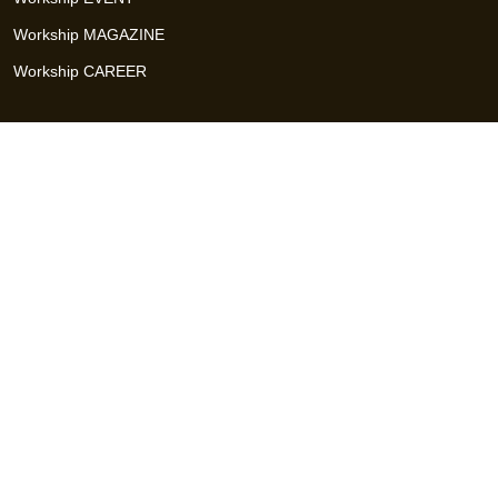
Workship MAGAZINE
Workship CAREER
関連サイト
GIGサイト
UXデザイン・プロトタイプ制作 - UX Design Lab
Webサイト制作 / CMS・マーケティングツール - LeadGrid
デザ
イナー特化の採用支援サービス - クロスデザイナー
インフラエ
ンジニア特化の採用支援サービス - クロスネットワーク
エンジ
ニア・デザイナーのフリーランス採用 - Workship
エンジニアの
採用支援・人材紹介 - Workship CAREER
日本最大級のHR・フ
リーランスメディア - Workship MAGAZINE
コンテンツマーケ
ティング総合パートナー - コンマルク
Workship（ワークシップ）は、デザイナー、エンジニア、マーケタ
ー、編集者、人事、広報などデジタル業界で活躍するプロフェッシ