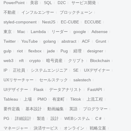
PowerPoint
美容
SQL
D2C
サービス開発
不動産
インフルエンサー
ブロックチェーン
styled-component
NestJS
EC-CUBE
ECCUBE
東京
Mac
Lambda
リーダー
google
Adsense
Twitter
YouTube
golang
abstract
ACF
Grunt
gulp
riot
flexbox
jade
Pug
経理
designer
web3
nft
crypto
暗号資産
クリプト
Blockchain
IP
正社員
システムエンジニア
SE
UXデザイナー
UXリサーチャー
セールステック
salestech
UIデザイナー
Flask
データアナリスト
FastAPI
Tableau
上場
PMO
有楽町
Tiktok
上流工程
要件定義
基本設計
動画編集
英語
プログラマー
PG
詳細設計
製造
設計
WEBシステム
C＃
マネージャー
決済サービス
オンライン
戦略立案