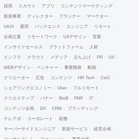
採用
スカウト
アプリ
コンテンツマーケティング
新規事業
ディレクター
プランナー
マーケター
UIUX
運用
バックエンド
エンジニア
リモート
企画立案
リモートワーク
UXデザイン
営業
インサイドセールス
プラットフォーム
人材
インフラ
クラウド
メディア
立ち上げ
PR
UX
WEBデザイン
ベンチャー
事業開発
動画
クリエーター
広告
コンテンツ
HR Tech
CtoC
シェアリングエコノミー
Uber
フルリモート
クリエイティブ
バナー
BtoB
PMF
IT
コンテンツ企画
DX
CRM
ブランディング
テレアポ
コーポレート
総務
サーバーサイドエンジニア
新規サービス
経営企画
コンサルタント
ファッション
事業企画