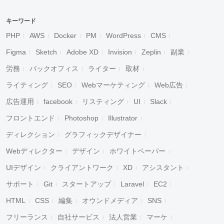
キーワード
PHP
AWS
Docker
PM
WordPress
CMS
Figma
Sketch
Adobe XD
Invision
Zeplin
副業
労務
バックオフィス
ライター
取材
ライティング
SEO
Webマーケティング
Web広告
広告運用
facebook
リスティング
UI
Slack
フロントエンド
Photoshop
Illustrator
ディレクション
グラフィックデザイナー
Webディレクター
デザイン
ホワイトペーパー
UIデザイン
クライアントワーク
XD
アシスタント
サポート
Git
スタートアップ
Laravel
EC2
HTML
CSS
編集
オウンドメディア
SNS
フリーランス
自社サービス
法人営業
マーケ