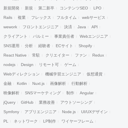
新規開発
新規
第二新卒
コンテンツSEO
LPO
Rails
複業
フレックス
フルタイム
webサービス
wework
フロントエンジニア
決済
Java
API
クライアント
パルミー
事業責任者
Webエンジニア
SNS運用
分析
経験者
ECサイト
Shopify
React Native
常駐
クリエイター
ファン
Redux
nodejs
Design
リモート可
ゲーム
Webディレクション
機械学習エンジニア
仮想通貨
金融
Kotlin
Nuxt.js
画像解析
行動解析
映像解析
SNSマーケティング
制作
Angular
jQuery
GitHub
業務改善
アウトソーシング
Symfony
アプリエンジニア
Node.js
UI/UXデザイン
PL
ネットワーク
LP制作
ワイヤーフレーム