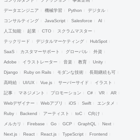
データエンジニア
機械学習
Python
デジタル
コンサルティング
JavaScript
Salesforce
AI
人工知能
起業
CTO
スクラムマスター
テックリード
デジタルマーケティング
HubSpot
SaaS
カスタマーサポート
グローバル
外資
Adobe
イラストレーター
音楽
教育
Unity
Django
Ruby on Rails
モダンな技術
長期継続も可
高時給
UI/UX
Vue.js
サーバーサイド
イラスト
記事
マネジメント
プロモーション
C#
VR
AR
Webデザイナー
Webアプリ
iOS
Swift
エンタメ
Ruby
Backend
アーティスト
toC
C向け
メルカリ
Firebase
Go
GCP
GraphQL
Next
Next.js
React
React.js
TypeScript
Frontend