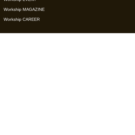
Workship MAGAZINE
Workship CAREER
関連サイト
GIGサイト
UXデザイン・プロトタイプ制作 - UX Design Lab
Webサイト制作 / CMS・マーケティングツール - LeadGrid
デザ
イナー特化の採用支援サービス - クロスデザイナー
インフラエ
ンジニア特化の採用支援サービス - クロスネットワーク
エンジ
ニア・デザイナーのフリーランス採用 - Workship
エンジニアの
採用支援・人材紹介 - Workship CAREER
日本最大級のHR・フ
リーランスメディア - Workship MAGAZINE
コンテンツマーケ
ティング総合パートナー - コンマルク
Workship（ワークシップ）は、デザイナー、エンジニア、マーケタ
ー、編集者、人事、広報などデジタル業界で活躍するプロフェッシ