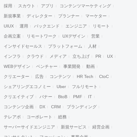
採用
スカウト
アプリ
コンテンツマーケティング
新規事業
ディレクター
プランナー
マーケター
UIUX
運用
バックエンド
エンジニア
リモート
企画立案
リモートワーク
UXデザイン
営業
インサイドセールス
プラットフォーム
人材
インフラ
クラウド
メディア
立ち上げ
PR
UX
WEBデザイン
ベンチャー
事業開発
動画
クリエーター
広告
コンテンツ
HR Tech
CtoC
シェアリングエコノミー
Uber
フルリモート
クリエイティブ
バナー
BtoB
PMF
IT
コンテンツ企画
DX
CRM
ブランディング
テレアポ
コーポレート
総務
サーバーサイドエンジニア
新規サービス
経営企画
コンサルタント
ファッション
事業企画