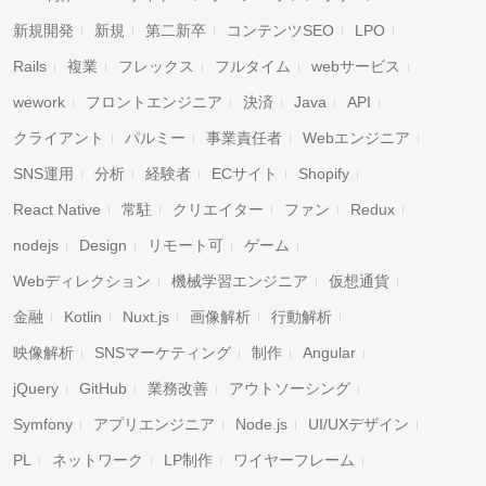
新規開発
新規
第二新卒
コンテンツSEO
LPO
Rails
複業
フレックス
フルタイム
webサービス
wework
フロントエンジニア
決済
Java
API
クライアント
パルミー
事業責任者
Webエンジニア
SNS運用
分析
経験者
ECサイト
Shopify
React Native
常駐
クリエイター
ファン
Redux
nodejs
Design
リモート可
ゲーム
Webディレクション
機械学習エンジニア
仮想通貨
金融
Kotlin
Nuxt.js
画像解析
行動解析
映像解析
SNSマーケティング
制作
Angular
jQuery
GitHub
業務改善
アウトソーシング
Symfony
アプリエンジニア
Node.js
UI/UXデザイン
PL
ネットワーク
LP制作
ワイヤーフレーム