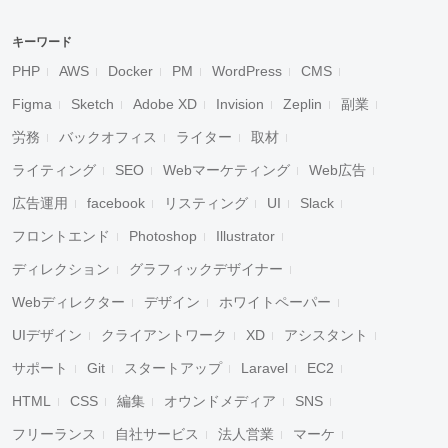
キーワード
PHP
AWS
Docker
PM
WordPress
CMS
Figma
Sketch
Adobe XD
Invision
Zeplin
副業
労務
バックオフィス
ライター
取材
ライティング
SEO
Webマーケティング
Web広告
広告運用
facebook
リスティング
UI
Slack
フロントエンド
Photoshop
Illustrator
ディレクション
グラフィックデザイナー
Webディレクター
デザイン
ホワイトペーパー
UIデザイン
クライアントワーク
XD
アシスタント
サポート
Git
スタートアップ
Laravel
EC2
HTML
CSS
編集
オウンドメディア
SNS
フリーランス
自社サービス
法人営業
マーケ