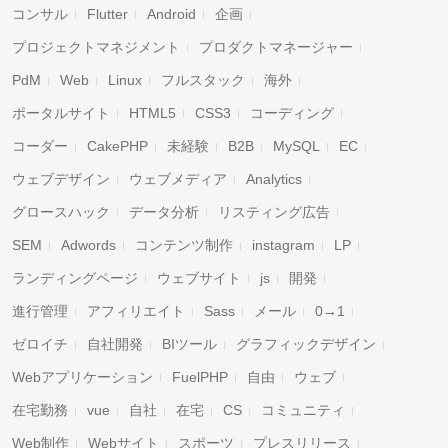
コンサル
Flutter
Android
企画
プロジェクトマネジメント
プロダクトマネージャー
PdM
Web
Linux
フルスタック
海外
ポータルサイト
HTML5
CSS3
コーディング
コーダー
CakePHP
未経験
B2B
MySQL
EC
ウェブデザイン
ウェブメディア
Analytics
グロースハック
データ分析
リスティング広告
SEM
Adwords
コンテンツ制作
instagram
LP
ランディングページ
ウェブサイト
js
開発
進行管理
アフィリエイト
Sass
メール
0→1
ゼロイチ
自社開発
BIツール
グラフィックデザイン
Webアプリケーション
FuelPHP
自由
ウェブ
在宅勤務
vue
自社
在宅
CS
コミュニティ
Web制作
Webサイト
スポーツ
プレスリリース