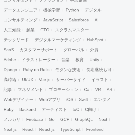
データエンジニア
機械学習
Python
デジタル
コンサルティング
JavaScript
Salesforce
AI
人工知能
起業
CTO
スクラムマスター
テックリード
デジタルマーケティング
HubSpot
SaaS
カスタマーサポート
グローバル
外資
Adobe
イラストレーター
音楽
教育
Unity
Django
Ruby on Rails
モダンな技術
長期継続も可
高時給
UI/UX
Vue.js
サーバーサイド
イラスト
記事
マネジメント
プロモーション
C#
VR
AR
Webデザイナー
Webアプリ
iOS
Swift
エンタメ
Ruby
Backend
アーティスト
toC
C向け
メルカリ
Firebase
Go
GCP
GraphQL
Next
Next.js
React
React.js
TypeScript
Frontend