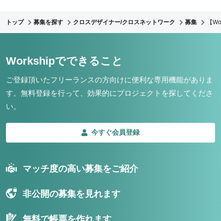
トップ
募集を探す
クロスデザイナー/クロスネットワーク
募集
【W
Workshipでできること
ご登録頂いたフリーランスの方向けに便利な専用機能がありま
す。
無料登録を行って、効果的にプロジェクトを探してくださ
い。
今すぐ会員登録
マッチ度の高い募集をご紹介
非公開の募集を見れます
無料で帳票を作れます