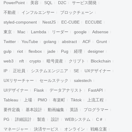
PowerPoint
美容
SQL
D2C
サービス開発
不動産
インフルエンサー
ブロックチェーン
styled-component
NestJS
EC-CUBE
ECCUBE
東京
Mac
Lambda
リーダー
google
Adsense
Twitter
YouTube
golang
abstract
ACF
Grunt
gulp
riot
flexbox
jade
Pug
経理
designer
web3
nft
crypto
暗号資産
クリプト
Blockchain
IP
正社員
システムエンジニア
SE
UXデザイナー
UXリサーチャー
セールステック
salestech
UIデザイナー
Flask
データアナリスト
FastAPI
Tableau
上場
PMO
有楽町
Tiktok
上流工程
要件定義
基本設計
動画編集
英語
プログラマー
PG
詳細設計
製造
設計
WEBシステム
C＃
マネージャー
決済サービス
オンライン
戦略立案