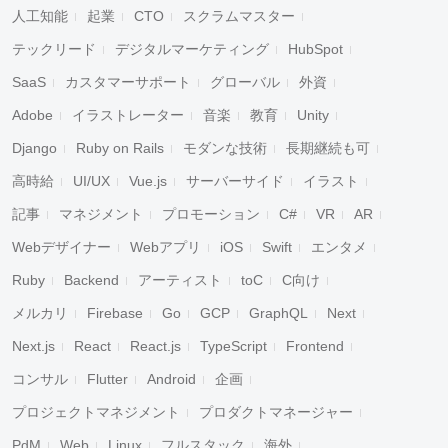
人工知能
起業
CTO
スクラムマスター
テックリード
デジタルマーケティング
HubSpot
SaaS
カスタマーサポート
グローバル
外資
Adobe
イラストレーター
音楽
教育
Unity
Django
Ruby on Rails
モダンな技術
長期継続も可
高時給
UI/UX
Vue.js
サーバーサイド
イラスト
記事
マネジメント
プロモーション
C#
VR
AR
Webデザイナー
Webアプリ
iOS
Swift
エンタメ
Ruby
Backend
アーティスト
toC
C向け
メルカリ
Firebase
Go
GCP
GraphQL
Next
Next.js
React
React.js
TypeScript
Frontend
コンサル
Flutter
Android
企画
プロジェクトマネジメント
プロダクトマネージャー
PdM
Web
Linux
フルスタック
海外