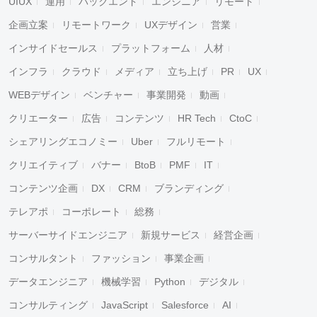
UIUX
運用
バックエンド
エンジニア
リモート
企画立案
リモートワーク
UXデザイン
営業
インサイドセールス
プラットフォーム
人材
インフラ
クラウド
メディア
立ち上げ
PR
UX
WEBデザイン
ベンチャー
事業開発
動画
クリエーター
広告
コンテンツ
HR Tech
CtoC
シェアリングエコノミー
Uber
フルリモート
クリエイティブ
バナー
BtoB
PMF
IT
コンテンツ企画
DX
CRM
ブランディング
テレアポ
コーポレート
総務
サーバーサイドエンジニア
新規サービス
経営企画
コンサルタント
ファッション
事業企画
データエンジニア
機械学習
Python
デジタル
コンサルティング
JavaScript
Salesforce
AI