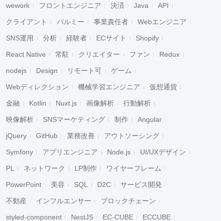
wework
フロントエンジニア
決済
Java
API
クライアント
パルミー
事業責任者
Webエンジニア
SNS運用
分析
経験者
ECサイト
Shopify
React Native
常駐
クリエイター
ファン
Redux
nodejs
Design
リモート可
ゲーム
Webディレクション
機械学習エンジニア
仮想通貨
金融
Kotlin
Nuxt.js
画像解析
行動解析
映像解析
SNSマーケティング
制作
Angular
jQuery
GitHub
業務改善
アウトソーシング
Symfony
アプリエンジニア
Node.js
UI/UXデザイン
PL
ネットワーク
LP制作
ワイヤーフレーム
PowerPoint
美容
SQL
D2C
サービス開発
不動産
インフルエンサー
ブロックチェーン
styled-component
NestJS
EC-CUBE
ECCUBE