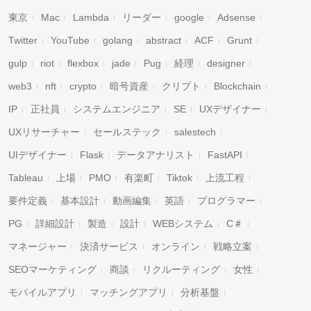
東京
Mac
Lambda
リーダー
google
Adsense
Twitter
YouTube
golang
abstract
ACF
Grunt
gulp
riot
flexbox
jade
Pug
経理
designer
web3
nft
crypto
暗号資産
クリプト
Blockchain
IP
正社員
システムエンジニア
SE
UXデザイナー
UXリサーチャー
セールステック
salestech
UIデザイナー
Flask
データアナリスト
FastAPI
Tableau
上場
PMO
有楽町
Tiktok
上流工程
要件定義
基本設計
動画編集
英語
プログラマー
PG
詳細設計
製造
設計
WEBシステム
C＃
マネージャー
決済サービス
オンライン
戦略立案
SEOマーケティング
商談
リクルーティング
女性
モバイルアプリ
マッチングアプリ
分析基盤