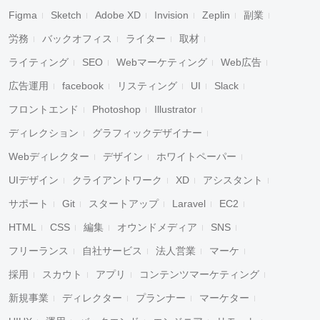
Figma
Sketch
Adobe XD
Invision
Zeplin
副業
労務
バックオフィス
ライター
取材
ライティング
SEO
Webマーケティング
Web広告
広告運用
facebook
リスティング
UI
Slack
フロントエンド
Photoshop
Illustrator
ディレクション
グラフィックデザイナー
Webディレクター
デザイン
ホワイトペーパー
UIデザイン
クライアントワーク
XD
アシスタント
サポート
Git
スタートアップ
Laravel
EC2
HTML
CSS
編集
オウンドメディア
SNS
フリーランス
自社サービス
法人営業
マーケ
採用
スカウト
アプリ
コンテンツマーケティング
新規事業
ディレクター
プランナー
マーケター