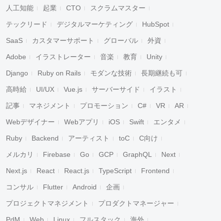
人工知能
起業
CTO
スクラムマスター
テックリード
デジタルマーケティング
HubSpot
SaaS
カスタマーサポート
グローバル
外資
Adobe
イラストレーター
音楽
教育
Unity
Django
Ruby on Rails
モダンな技術
長期継続も可
高時給
UI/UX
Vue.js
サーバーサイド
イラスト
記事
マネジメント
プロモーション
C#
VR
AR
Webデザイナー
Webアプリ
iOS
Swift
エンタメ
Ruby
Backend
アーティスト
toC
C向け
メルカリ
Firebase
Go
GCP
GraphQL
Next
Next.js
React
React.js
TypeScript
Frontend
コンサル
Flutter
Android
企画
プロジェクトマネジメント
プロダクトマネージャー
PdM
Web
Linux
フルスタック
海外