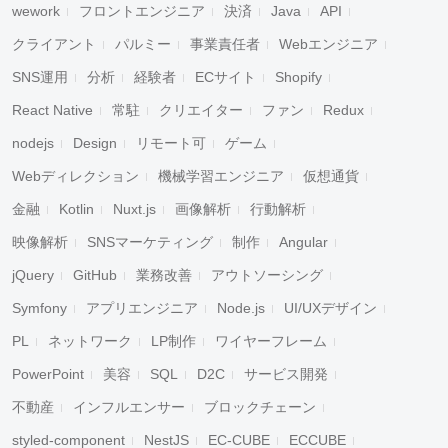
wework
フロントエンジニア
決済
Java
API
クライアント
パルミー
事業責任者
Webエンジニア
SNS運用
分析
経験者
ECサイト
Shopify
React Native
常駐
クリエイター
ファン
Redux
nodejs
Design
リモート可
ゲーム
Webディレクション
機械学習エンジニア
仮想通貨
金融
Kotlin
Nuxt.js
画像解析
行動解析
映像解析
SNSマーケティング
制作
Angular
jQuery
GitHub
業務改善
アウトソーシング
Symfony
アプリエンジニア
Node.js
UI/UXデザイン
PL
ネットワーク
LP制作
ワイヤーフレーム
PowerPoint
美容
SQL
D2C
サービス開発
不動産
インフルエンサー
ブロックチェーン
styled-component
NestJS
EC-CUBE
ECCUBE