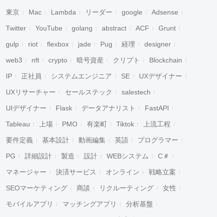
東京
Mac
Lambda
リーダー
google
Adsense
Twitter
YouTube
golang
abstract
ACF
Grunt
gulp
riot
flexbox
jade
Pug
経理
designer
web3
nft
crypto
暗号資産
クリプト
Blockchain
IP
正社員
システムエンジニア
SE
UXデザイナー
UXリサーチャー
セールステック
salestech
UIデザイナー
Flask
データアナリスト
FastAPI
Tableau
上場
PMO
有楽町
Tiktok
上流工程
要件定義
基本設計
動画編集
英語
プログラマー
PG
詳細設計
製造
設計
WEBシステム
C＃
マネージャー
決済サービス
オンライン
戦略立案
SEOマーケティング
商談
リクルーティング
女性
モバイルアプリ
マッチングアプリ
分析基盤