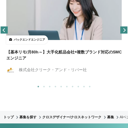
バックエンドエンジニア
【基本リモ/月80h～】大手化粧品会社×複数ブランド対応のSMC
エンジニア
株式会社クリーク・アンド・リバー社
トップ
募集を探す
クロスデザイナー/クロスネットワーク
募集
AI