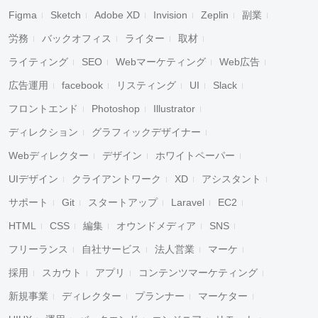
Figma
Sketch
Adobe XD
Invision
Zeplin
副業
労務
バックオフィス
ライター
取材
ライティング
SEO
Webマーケティング
Web広告
広告運用
facebook
リスティング
UI
Slack
フロントエンド
Photoshop
Illustrator
ディレクション
グラフィックデザイナー
Webディレクター
デザイン
ホワイトペーパー
UIデザイン
クライアントワーク
XD
アシスタント
サポート
Git
スタートアップ
Laravel
EC2
HTML
CSS
編集
オウンドメディア
SNS
フリーランス
自社サービス
法人営業
マーケ
採用
スカウト
アプリ
コンテンツマーケティング
新規事業
ディレクター
プランナー
マーケター