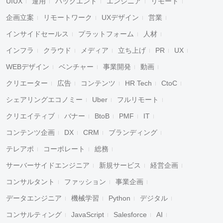
UIUX
運用
バックエンド
エンジニア
リモート
企画立案
リモートワーク
UXデザイン
営業
インサイドセールス
プラットフォーム
人材
インフラ
クラウド
メディア
立ち上げ
PR
UX
WEBデザイン
ベンチャー
事業開発
動画
クリエーター
広告
コンテンツ
HR Tech
CtoC
シェアリングエコノミー
Uber
フルリモート
クリエイティブ
バナー
BtoB
PMF
IT
コンテンツ企画
DX
CRM
ブランディング
テレアポ
コーポレート
総務
サーバーサイドエンジニア
新規サービス
経営企画
コンサルタント
ファッション
事業企画
データエンジニア
機械学習
Python
デジタル
コンサルティング
JavaScript
Salesforce
AI