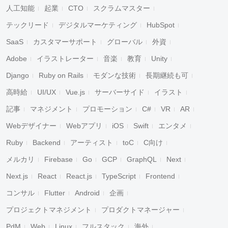
人工知能
起業
CTO
スクラムマスター
テックリード
デジタルマーケティング
HubSpot
SaaS
カスタマーサポート
グローバル
外資
Adobe
イラストレーター
音楽
教育
Unity
Django
Ruby on Rails
モダンな技術
長期継続も可
高時給
UI/UX
Vue.js
サーバーサイド
イラスト
記事
マネジメント
プロモーション
C#
VR
AR
Webデザイナー
Webアプリ
iOS
Swift
エンタメ
Ruby
Backend
アーティスト
toC
C向け
メルカリ
Firebase
Go
GCP
GraphQL
Next
Next.js
React
React.js
TypeScript
Frontend
コンサル
Flutter
Android
企画
プロジェクトマネジメント
プロダクトマネージャー
PdM
Web
Linux
フルスタック
海外