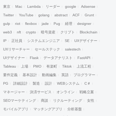
東京
Mac
Lambda
リーダー
google
Adsense
Twitter
YouTube
golang
abstract
ACF
Grunt
gulp
riot
flexbox
jade
Pug
経理
designer
web3
nft
crypto
暗号資産
クリプト
Blockchain
IP
正社員
システムエンジニア
SE
UXデザイナー
UXリサーチャー
セールステック
salestech
UIデザイナー
Flask
データアナリスト
FastAPI
Tableau
上場
PMO
有楽町
Tiktok
上流工程
要件定義
基本設計
動画編集
英語
プログラマー
PG
詳細設計
製造
設計
WEBシステム
C＃
マネージャー
決済サービス
オンライン
戦略立案
SEOマーケティング
商談
リクルーティング
女性
モバイルアプリ
マッチングアプリ
分析基盤