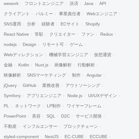
wework
フロントエンジニア
決済
Java
API
クライアント
パルミー
事業責任者
Webエンジニア
SNS運用
分析
経験者
ECサイト
Shopify
React Native
常駐
クリエイター
ファン
Redux
nodejs
Design
リモート可
ゲーム
Webディレクション
機械学習エンジニア
仮想通貨
金融
Kotlin
Nuxt.js
画像解析
行動解析
映像解析
SNSマーケティング
制作
Angular
jQuery
GitHub
業務改善
アウトソーシング
Symfony
アプリエンジニア
Node.js
UI/UXデザイン
PL
ネットワーク
LP制作
ワイヤーフレーム
PowerPoint
美容
SQL
D2C
サービス開発
不動産
インフルエンサー
ブロックチェーン
styled-component
NestJS
EC-CUBE
ECCUBE