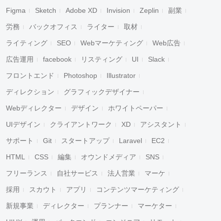
Figma
Sketch
Adobe XD
Invision
Zeplin
副業
労務
バックオフィス
ライター
取材
ライティング
SEO
Webマーケティング
Web広告
広告運用
facebook
リスティング
UI
Slack
フロントエンド
Photoshop
Illustrator
ディレクション
グラフィックデザイナー
Webディレクター
デザイン
ホワイトペーパー
UIデザイン
クライアントワーク
XD
アシスタント
サポート
Git
スタートアップ
Laravel
EC2
HTML
CSS
編集
オウンドメディア
SNS
フリーランス
自社サービス
法人営業
マーケ
採用
スカウト
アプリ
コンテンツマーケティング
新規事業
ディレクター
プランナー
マーケター