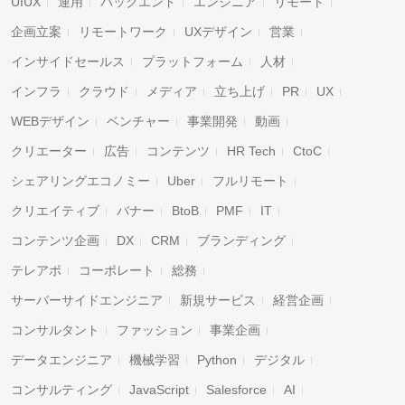
UIUX
運用
バックエンド
エンジニア
リモート
企画立案
リモートワーク
UXデザイン
営業
インサイドセールス
プラットフォーム
人材
インフラ
クラウド
メディア
立ち上げ
PR
UX
WEBデザイン
ベンチャー
事業開発
動画
クリエーター
広告
コンテンツ
HR Tech
CtoC
シェアリングエコノミー
Uber
フルリモート
クリエイティブ
バナー
BtoB
PMF
IT
コンテンツ企画
DX
CRM
ブランディング
テレアポ
コーポレート
総務
サーバーサイドエンジニア
新規サービス
経営企画
コンサルタント
ファッション
事業企画
データエンジニア
機械学習
Python
デジタル
コンサルティング
JavaScript
Salesforce
AI