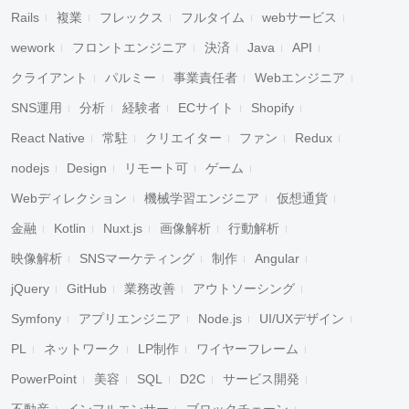
Rails
複業
フレックス
フルタイム
webサービス
wework
フロントエンジニア
決済
Java
API
クライアント
パルミー
事業責任者
Webエンジニア
SNS運用
分析
経験者
ECサイト
Shopify
React Native
常駐
クリエイター
ファン
Redux
nodejs
Design
リモート可
ゲーム
Webディレクション
機械学習エンジニア
仮想通貨
金融
Kotlin
Nuxt.js
画像解析
行動解析
映像解析
SNSマーケティング
制作
Angular
jQuery
GitHub
業務改善
アウトソーシング
Symfony
アプリエンジニア
Node.js
UI/UXデザイン
PL
ネットワーク
LP制作
ワイヤーフレーム
PowerPoint
美容
SQL
D2C
サービス開発