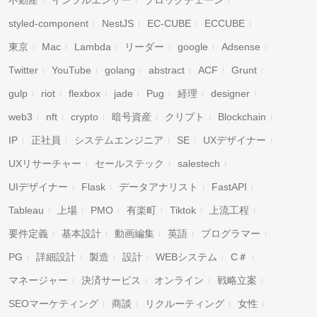
不動産
インフルエンサー
ブロックチェーン
styled-component
NestJS
EC-CUBE
ECCUBE
東京
Mac
Lambda
リーダー
google
Adsense
Twitter
YouTube
golang
abstract
ACF
Grunt
gulp
riot
flexbox
jade
Pug
経理
designer
web3
nft
crypto
暗号資産
クリプト
Blockchain
IP
正社員
システムエンジニア
SE
UXデザイナー
UXリサーチャー
セールステック
salestech
UIデザイナー
Flask
データアナリスト
FastAPI
Tableau
上場
PMO
有楽町
Tiktok
上流工程
要件定義
基本設計
動画編集
英語
プログラマー
PG
詳細設計
製造
設計
WEBシステム
C＃
マネージャー
決済サービス
オンライン
戦略立案
SEOマーケティング
商談
リクルーティング
女性