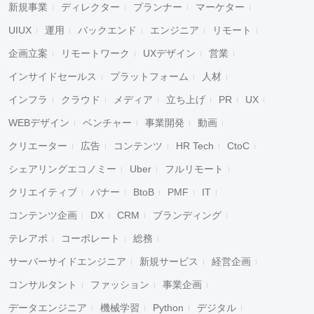
新規事業
ディレクター
プランナー
マーケター
UIUX
運用
バックエンド
エンジニア
リモート
企画立案
リモートワーク
UXデザイン
営業
インサイドセールス
プラットフォーム
人材
インフラ
クラウド
メディア
立ち上げ
PR
UX
WEBデザイン
ベンチャー
事業開発
動画
クリエーター
広告
コンテンツ
HR Tech
CtoC
シェアリングエコノミー
Uber
フルリモート
クリエイティブ
バナー
BtoB
PMF
IT
コンテンツ企画
DX
CRM
ブランディング
テレアポ
コーポレート
総務
サーバーサイドエンジニア
新規サービス
経営企画
コンサルタント
ファッション
事業企画
データエンジニア
機械学習
Python
デジタル