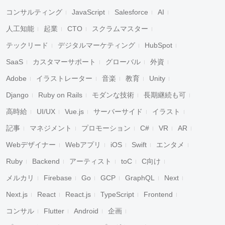
コンサルティング
JavaScript
Salesforce
AI
人工知能
起業
CTO
スクラムマスター
テックリード
デジタルマーケティング
HubSpot
SaaS
カスタマーサポート
グローバル
外資
Adobe
イラストレーター
音楽
教育
Unity
Django
Ruby on Rails
モダンな技術
長期継続も可
高時給
UI/UX
Vue.js
サーバーサイド
イラスト
記事
マネジメント
プロモーション
C#
VR
AR
Webデザイナー
Webアプリ
iOS
Swift
エンタメ
Ruby
Backend
アーティスト
toC
C向け
メルカリ
Firebase
Go
GCP
GraphQL
Next
Next.js
React
React.js
TypeScript
Frontend
コンサル
Flutter
Android
企画