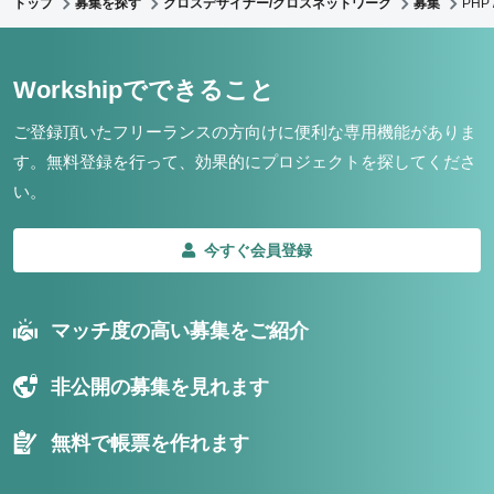
トップ
募集を探す
クロスデザイナー/クロスネットワーク
募集
PH
Workshipでできること
ご登録頂いたフリーランスの方向けに便利な専用機能がありま
す。
無料登録を行って、効果的にプロジェクトを探してくださ
い。
今すぐ会員登録
マッチ度の高い募集をご紹介
非公開の募集を見れます
無料で帳票を作れます