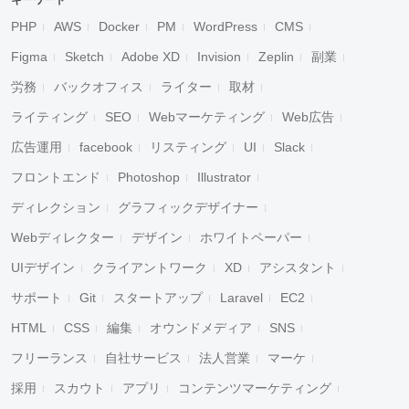
キーワード
PHP
AWS
Docker
PM
WordPress
CMS
Figma
Sketch
Adobe XD
Invision
Zeplin
副業
労務
バックオフィス
ライター
取材
ライティング
SEO
Webマーケティング
Web広告
広告運用
facebook
リスティング
UI
Slack
フロントエンド
Photoshop
Illustrator
ディレクション
グラフィックデザイナー
Webディレクター
デザイン
ホワイトペーパー
UIデザイン
クライアントワーク
XD
アシスタント
サポート
Git
スタートアップ
Laravel
EC2
HTML
CSS
編集
オウンドメディア
SNS
フリーランス
自社サービス
法人営業
マーケ
採用
スカウト
アプリ
コンテンツマーケティング