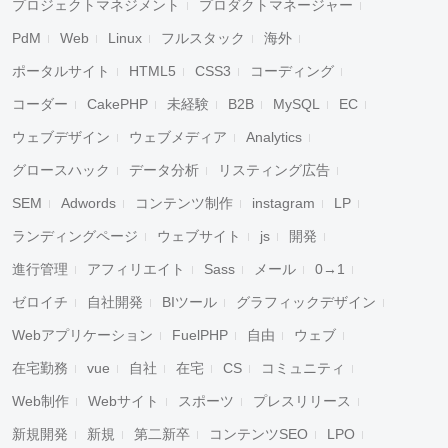
プロジェクトマネジメント
プロダクトマネージャー
PdM
Web
Linux
フルスタック
海外
ポータルサイト
HTML5
CSS3
コーディング
コーダー
CakePHP
未経験
B2B
MySQL
EC
ウェブデザイン
ウェブメディア
Analytics
グロースハック
データ分析
リスティング広告
SEM
Adwords
コンテンツ制作
instagram
LP
ランディングページ
ウェブサイト
js
開発
進行管理
アフィリエイト
Sass
メール
0→1
ゼロイチ
自社開発
BIツール
グラフィックデザイン
Webアプリケーション
FuelPHP
自由
ウェブ
在宅勤務
vue
自社
在宅
CS
コミュニティ
Web制作
Webサイト
スポーツ
プレスリリース
新規開発
新規
第二新卒
コンテンツSEO
LPO