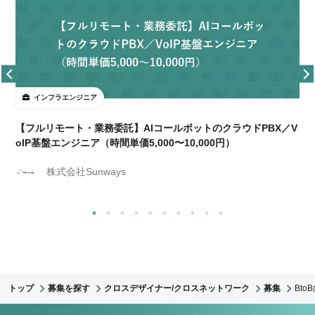
インフラエンジニア
【フルリモート・業務委託】AIコールボットのクラウドPBX／V
oIP基盤エンジニア（時間単価5,000〜10,000円）
株式会社Sunways
トップ
募集を探す
クロスデザイナー/クロスネットワーク
募集
Bto