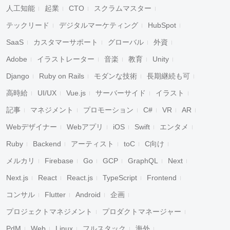
人工知能
起業
CTO
スクラムマスター
テックリード
デジタルマーケティング
HubSpot
SaaS
カスタマーサポート
グローバル
外資
Adobe
イラストレーター
音楽
教育
Unity
Django
Ruby on Rails
モダンな技術
長期継続も可
高時給
UI/UX
Vue.js
サーバーサイド
イラスト
記事
マネジメント
プロモーション
C#
VR
AR
Webデザイナー
Webアプリ
iOS
Swift
エンタメ
Ruby
Backend
アーティスト
toC
C向け
メルカリ
Firebase
Go
GCP
GraphQL
Next
Next.js
React
React.js
TypeScript
Frontend
コンサル
Flutter
Android
企画
プロジェクトマネジメント
プロダクトマネージャー
PdM
Web
Linux
フルスタック
海外