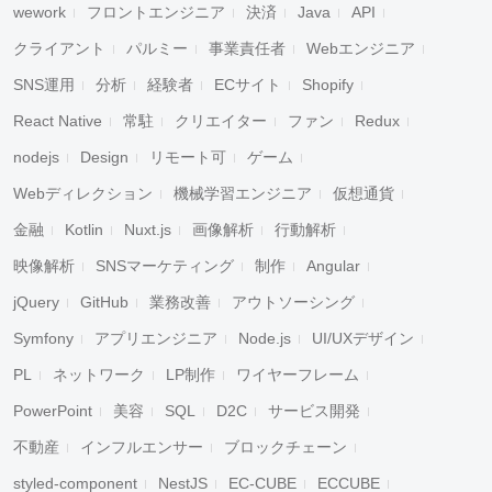
wework
フロントエンジニア
決済
Java
API
クライアント
パルミー
事業責任者
Webエンジニア
SNS運用
分析
経験者
ECサイト
Shopify
React Native
常駐
クリエイター
ファン
Redux
nodejs
Design
リモート可
ゲーム
Webディレクション
機械学習エンジニア
仮想通貨
金融
Kotlin
Nuxt.js
画像解析
行動解析
映像解析
SNSマーケティング
制作
Angular
jQuery
GitHub
業務改善
アウトソーシング
Symfony
アプリエンジニア
Node.js
UI/UXデザイン
PL
ネットワーク
LP制作
ワイヤーフレーム
PowerPoint
美容
SQL
D2C
サービス開発
不動産
インフルエンサー
ブロックチェーン
styled-component
NestJS
EC-CUBE
ECCUBE