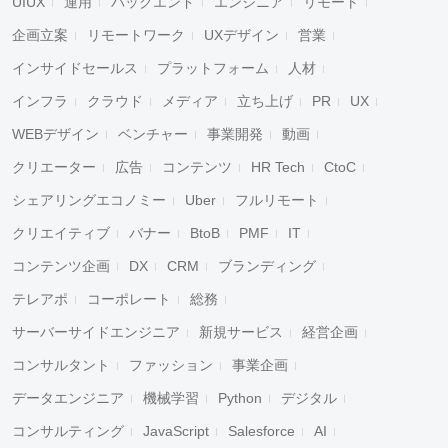
UIUX
運用
バックエンド
エンジニア
リモート
企画立案
リモートワーク
UXデザイン
営業
インサイドセールス
プラットフォーム
人材
インフラ
クラウド
メディア
立ち上げ
PR
UX
WEBデザイン
ベンチャー
事業開発
動画
クリエーター
広告
コンテンツ
HR Tech
CtoC
シェアリングエコノミー
Uber
フルリモート
クリエイティブ
バナー
BtoB
PMF
IT
コンテンツ企画
DX
CRM
ブランディング
テレアポ
コーポレート
総務
サーバーサイドエンジニア
新規サービス
経営企画
コンサルタント
ファッション
事業企画
データエンジニア
機械学習
Python
デジタル
コンサルティング
JavaScript
Salesforce
AI