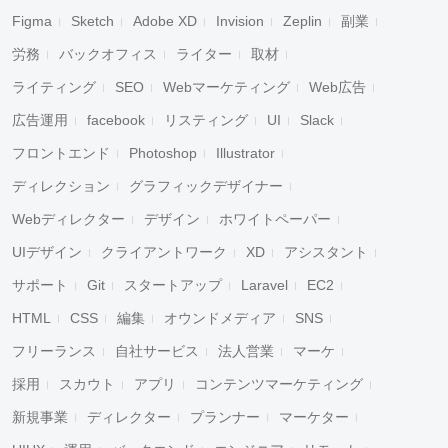
Figma
Sketch
Adobe XD
Invision
Zeplin
副業
労務
バックオフィス
ライター
取材
ライティング
SEO
Webマーケティング
Web広告
広告運用
facebook
リスティング
UI
Slack
フロントエンド
Photoshop
Illustrator
ディレクション
グラフィックデザイナー
Webディレクター
デザイン
ホワイトペーパー
UIデザイン
クライアントワーク
XD
アシスタント
サポート
Git
スタートアップ
Laravel
EC2
HTML
CSS
編集
オウンドメディア
SNS
フリーランス
自社サービス
法人営業
マーケ
採用
スカウト
アプリ
コンテンツマーケティング
新規事業
ディレクター
プランナー
マーケター