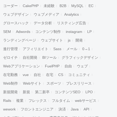
コーダー
CakePHP
未経験
B2B
MySQL
EC
ウェブデザイン
ウェブメディア
Analytics
グロースハック
データ分析
リスティング広告
SEM
Adwords
コンテンツ制作
instagram
LP
ランディングページ
ウェブサイト
js
開発
進行管理
アフィリエイト
Sass
メール
0→1
ゼロイチ
自社開発
BIツール
グラフィックデザイン
Webアプリケーション
FuelPHP
自由
ウェブ
在宅勤務
vue
自社
在宅
CS
コミュニティ
Web制作
Webサイト
スポーツ
プレスリリース
新規開発
新規
第二新卒
コンテンツSEO
LPO
Rails
複業
フレックス
フルタイム
webサービス
wework
フロントエンジニア
決済
Java
API