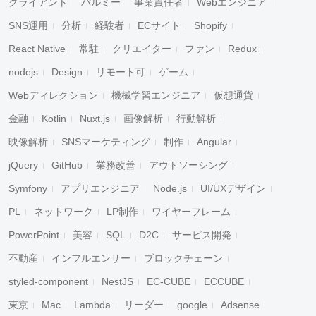
クライアント
パルミー
事業責任者
Webエンジニア
SNS運用
分析
経験者
ECサイト
Shopify
React Native
常駐
クリエイター
ファン
Redux
nodejs
Design
リモート可
ゲーム
Webディレクション
機械学習エンジニア
仮想通貨
金融
Kotlin
Nuxt.js
画像解析
行動解析
映像解析
SNSマーケティング
制作
Angular
jQuery
GitHub
業務改善
アウトソーシング
Symfony
アプリエンジニア
Node.js
UI/UXデザイン
PL
ネットワーク
LP制作
ワイヤーフレーム
PowerPoint
美容
SQL
D2C
サービス開発
不動産
インフルエンサー
ブロックチェーン
styled-component
NestJS
EC-CUBE
ECCUBE
東京
Mac
Lambda
リーダー
google
Adsense