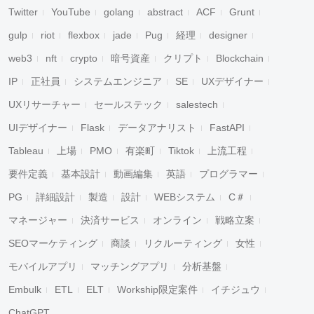
Twitter
YouTube
golang
abstract
ACF
Grunt
gulp
riot
flexbox
jade
Pug
経理
designer
web3
nft
crypto
暗号資産
クリプト
Blockchain
IP
正社員
システムエンジニア
SE
UXデザイナー
UXリサーチャー
セールステック
salestech
UIデザイナー
Flask
データアナリスト
FastAPI
Tableau
上場
PMO
有楽町
Tiktok
上流工程
要件定義
基本設計
動画編集
英語
プログラマー
PG
詳細設計
製造
設計
WEBシステム
C＃
マネージャー
決済サービス
オンライン
戦略立案
SEOマーケティング
商談
リクルーティング
女性
モバイルアプリ
マッチングアプリ
分析基盤
Embulk
ETL
ELT
Workship限定案件
イチジュウ
ChatGPT