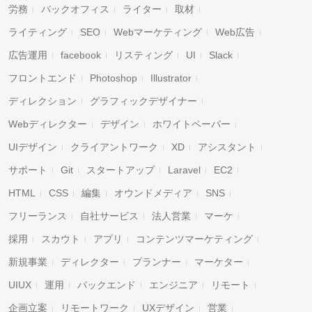
労務
バックオフィス
ライター
取材
ライティング
SEO
Webマーケティング
Web広告
広告運用
facebook
リスティング
UI
Slack
フロントエンド
Photoshop
Illustrator
ディレクション
グラフィックデザイナー
Webディレクター
デザイン
ホワイトペーパー
UIデザイン
クライアントワーク
XD
アシスタント
サポート
Git
スタートアップ
Laravel
EC2
HTML
CSS
編集
オウンドメディア
SNS
フリーランス
自社サービス
法人営業
マーケ
採用
スカウト
アプリ
コンテンツマーケティング
新規事業
ディレクター
プランナー
マーケター
UIUX
運用
バックエンド
エンジニア
リモート
企画立案
リモートワーク
UXデザイン
営業