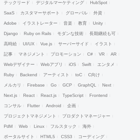
テックリード
デジタルマーケティング
HubSpot
SaaS
カスタマーサポート
グローバル
外資
Adobe
イラストレーター
音楽
教育
Unity
Django
Ruby on Rails
モダンな技術
長期継続も可
高時給
UI/UX
Vue.js
サーバーサイド
イラスト
記事
マネジメント
プロモーション
C#
VR
AR
Webデザイナー
Webアプリ
iOS
Swift
エンタメ
Ruby
Backend
アーティスト
toC
C向け
メルカリ
Firebase
Go
GCP
GraphQL
Next
Next.js
React
React.js
TypeScript
Frontend
コンサル
Flutter
Android
企画
プロジェクトマネジメント
プロダクトマネージャー
PdM
Web
Linux
フルスタック
海外
ポータルサイト
HTML5
CSS3
コーディング