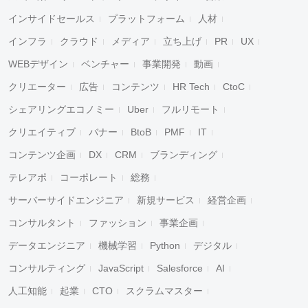
インサイドセールス
プラットフォーム
人材
インフラ
クラウド
メディア
立ち上げ
PR
UX
WEBデザイン
ベンチャー
事業開発
動画
クリエーター
広告
コンテンツ
HR Tech
CtoC
シェアリングエコノミー
Uber
フルリモート
クリエイティブ
バナー
BtoB
PMF
IT
コンテンツ企画
DX
CRM
ブランディング
テレアポ
コーポレート
総務
サーバーサイドエンジニア
新規サービス
経営企画
コンサルタント
ファッション
事業企画
データエンジニア
機械学習
Python
デジタル
コンサルティング
JavaScript
Salesforce
AI
人工知能
起業
CTO
スクラムマスター