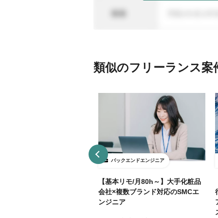
類似のフリーランス案
ックエンドエンジニア
バックエンドエンジニア
接契約】データ分析基盤向け
【基本リモ/月80h～】大手化粧品
API開発（Python / FastAP
会社×複数ブランド対応のSMCエ
ンジニア