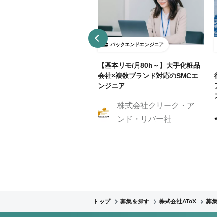
ックエンドエンジニア
バックエンドエンジニア
接契約】データ分析基盤向け
【基本リモ/月80h～】大手化粧品
API開発（Python / FastAP
会社×複数ブランド対応のSMCエ
ンジニア
株式会社クリーク・ア
株式会社Caluck
ンド・リバー社
トップ
募集を探す
株式会社AToX
募