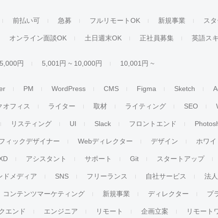
前払い可
急募
フルリモートOK
新規事業
スタ
オンライン面談OK
土日週末OK
正社員募集
英語ス
 5,000円
5,001円 ~ 10,000円
10,001円 ~
er
PM
WordPress
CMS
Figma
Sketch
A
クオフィス
ライター
取材
ライティング
SEO
リスティング
UI
Slack
フロントエンド
Photos
フィックデザイナー
Webディレクター
デザイン
ホワイ
XD
アシスタント
サポート
Git
スタートアップ
ンドメディア
SNS
フリーランス
自社サービス
法
コンテンツマーケティング
新規事業
ディレクター
プ
クエンド
エンジニア
リモート
企画立案
リモート