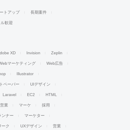
ートアップ
長期案件
キル歓迎
dobe XD
Invision
Zeplin
Webマーケティング
Web広告
hop
Illustrator
トペーパー
UIデザイン
Laravel
EC2
HTML
人営業
マーケ
採用
ランナー
マーケター
ワーク
UXデザイン
営業