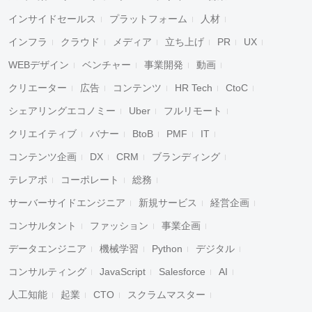
インサイドセールス
プラットフォーム
人材
インフラ
クラウド
メディア
立ち上げ
PR
UX
WEBデザイン
ベンチャー
事業開発
動画
クリエーター
広告
コンテンツ
HR Tech
CtoC
シェアリングエコノミー
Uber
フルリモート
クリエイティブ
バナー
BtoB
PMF
IT
コンテンツ企画
DX
CRM
ブランディング
テレアポ
コーポレート
総務
サーバーサイドエンジニア
新規サービス
経営企画
コンサルタント
ファッション
事業企画
データエンジニア
機械学習
Python
デジタル
コンサルティング
JavaScript
Salesforce
AI
人工知能
起業
CTO
スクラムマスター