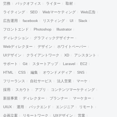
労務
バックオフィス
ライター
取材
ライティング
SEO
Webマーケティング
Web広告
広告運用
facebook
リスティング
UI
Slack
フロントエンド
Photoshop
Illustrator
ディレクション
グラフィックデザイナー
Webディレクター
デザイン
ホワイトペーパー
UIデザイン
クライアントワーク
XD
アシスタント
サポート
Git
スタートアップ
Laravel
EC2
HTML
CSS
編集
オウンドメディア
SNS
フリーランス
自社サービス
法人営業
マーケ
採用
スカウト
アプリ
コンテンツマーケティング
新規事業
ディレクター
プランナー
マーケター
UIUX
運用
バックエンド
エンジニア
リモート
企画立案
リモートワーク
UXデザイン
営業