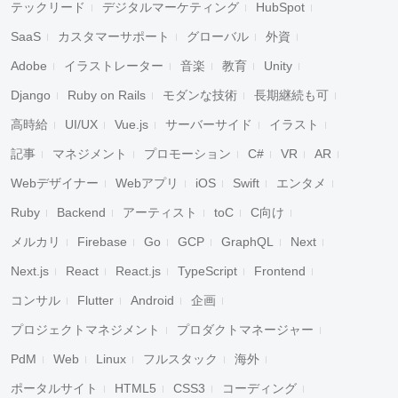
テックリード
デジタルマーケティング
HubSpot
SaaS
カスタマーサポート
グローバル
外資
Adobe
イラストレーター
音楽
教育
Unity
Django
Ruby on Rails
モダンな技術
長期継続も可
高時給
UI/UX
Vue.js
サーバーサイド
イラスト
記事
マネジメント
プロモーション
C#
VR
AR
Webデザイナー
Webアプリ
iOS
Swift
エンタメ
Ruby
Backend
アーティスト
toC
C向け
メルカリ
Firebase
Go
GCP
GraphQL
Next
Next.js
React
React.js
TypeScript
Frontend
コンサル
Flutter
Android
企画
プロジェクトマネジメント
プロダクトマネージャー
PdM
Web
Linux
フルスタック
海外
ポータルサイト
HTML5
CSS3
コーディング