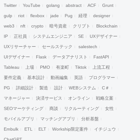
Twitter
YouTube
golang
abstract
ACF
Grunt
gulp
riot
flexbox
jade
Pug
経理
designer
web3
nft
crypto
暗号資産
クリプト
Blockchain
IP
正社員
システムエンジニア
SE
UXデザイナー
UXリサーチャー
セールステック
salestech
UIデザイナー
Flask
データアナリスト
FastAPI
Tableau
上場
PMO
有楽町
Tiktok
上流工程
要件定義
基本設計
動画編集
英語
プログラマー
PG
詳細設計
製造
設計
WEBシステム
C＃
マネージャー
決済サービス
オンライン
戦略立案
SEOマーケティング
商談
リクルーティング
女性
モバイルアプリ
マッチングアプリ
分析基盤
Embulk
ETL
ELT
Workship限定案件
イチジュウ
ChatGPT