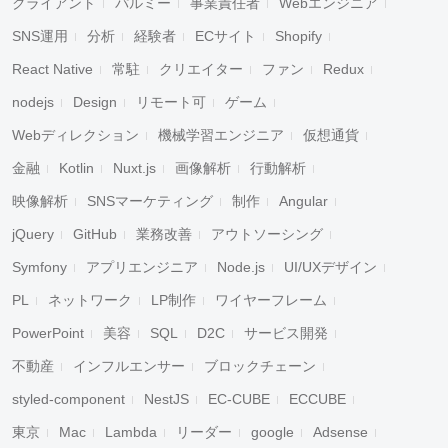
クライアント
パルミー
事業責任者
Webエンジニア
SNS運用
分析
経験者
ECサイト
Shopify
React Native
常駐
クリエイター
ファン
Redux
nodejs
Design
リモート可
ゲーム
Webディレクション
機械学習エンジニア
仮想通貨
金融
Kotlin
Nuxt.js
画像解析
行動解析
映像解析
SNSマーケティング
制作
Angular
jQuery
GitHub
業務改善
アウトソーシング
Symfony
アプリエンジニア
Node.js
UI/UXデザイン
PL
ネットワーク
LP制作
ワイヤーフレーム
PowerPoint
美容
SQL
D2C
サービス開発
不動産
インフルエンサー
ブロックチェーン
styled-component
NestJS
EC-CUBE
ECCUBE
東京
Mac
Lambda
リーダー
google
Adsense