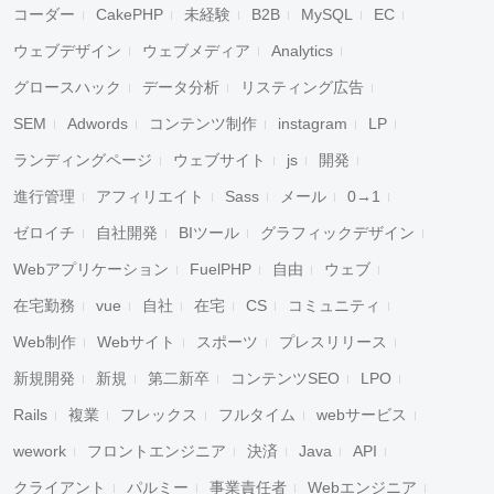
コーダー
CakePHP
未経験
B2B
MySQL
EC
ウェブデザイン
ウェブメディア
Analytics
グロースハック
データ分析
リスティング広告
SEM
Adwords
コンテンツ制作
instagram
LP
ランディングページ
ウェブサイト
js
開発
進行管理
アフィリエイト
Sass
メール
0→1
ゼロイチ
自社開発
BIツール
グラフィックデザイン
Webアプリケーション
FuelPHP
自由
ウェブ
在宅勤務
vue
自社
在宅
CS
コミュニティ
Web制作
Webサイト
スポーツ
プレスリリース
新規開発
新規
第二新卒
コンテンツSEO
LPO
Rails
複業
フレックス
フルタイム
webサービス
wework
フロントエンジニア
決済
Java
API
クライアント
パルミー
事業責任者
Webエンジニア