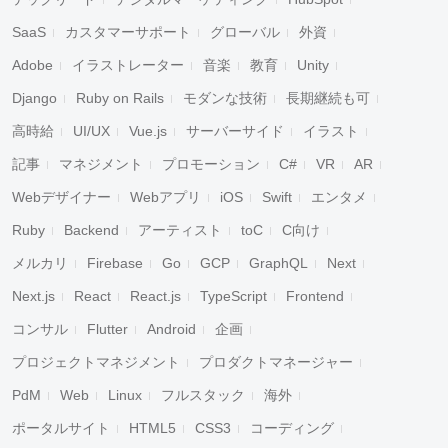
SaaS
カスタマーサポート
グローバル
外資
Adobe
イラストレーター
音楽
教育
Unity
Django
Ruby on Rails
モダンな技術
長期継続も可
高時給
UI/UX
Vue.js
サーバーサイド
イラスト
記事
マネジメント
プロモーション
C#
VR
AR
Webデザイナー
Webアプリ
iOS
Swift
エンタメ
Ruby
Backend
アーティスト
toC
C向け
メルカリ
Firebase
Go
GCP
GraphQL
Next
Next.js
React
React.js
TypeScript
Frontend
コンサル
Flutter
Android
企画
プロジェクトマネジメント
プロダクトマネージャー
PdM
Web
Linux
フルスタック
海外
ポータルサイト
HTML5
CSS3
コーディング