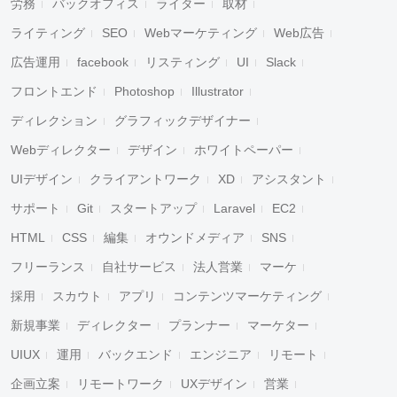
労務
バックオフィス
ライター
取材
ライティング
SEO
Webマーケティング
Web広告
広告運用
facebook
リスティング
UI
Slack
フロントエンド
Photoshop
Illustrator
ディレクション
グラフィックデザイナー
Webディレクター
デザイン
ホワイトペーパー
UIデザイン
クライアントワーク
XD
アシスタント
サポート
Git
スタートアップ
Laravel
EC2
HTML
CSS
編集
オウンドメディア
SNS
フリーランス
自社サービス
法人営業
マーケ
採用
スカウト
アプリ
コンテンツマーケティング
新規事業
ディレクター
プランナー
マーケター
UIUX
運用
バックエンド
エンジニア
リモート
企画立案
リモートワーク
UXデザイン
営業