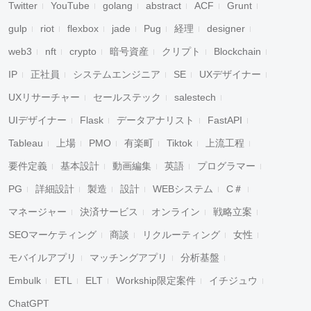
Twitter
YouTube
golang
abstract
ACF
Grunt
gulp
riot
flexbox
jade
Pug
経理
designer
web3
nft
crypto
暗号資産
クリプト
Blockchain
IP
正社員
システムエンジニア
SE
UXデザイナー
UXリサーチャー
セールステック
salestech
UIデザイナー
Flask
データアナリスト
FastAPI
Tableau
上場
PMO
有楽町
Tiktok
上流工程
要件定義
基本設計
動画編集
英語
プログラマー
PG
詳細設計
製造
設計
WEBシステム
C＃
マネージャー
決済サービス
オンライン
戦略立案
SEOマーケティング
商談
リクルーティング
女性
モバイルアプリ
マッチングアプリ
分析基盤
Embulk
ETL
ELT
Workship限定案件
イチジュウ
ChatGPT