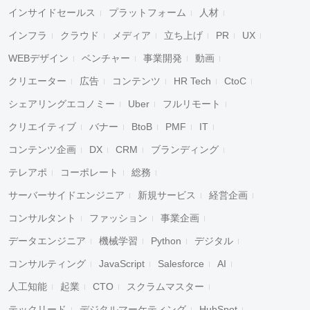
インサイドセールス
プラットフォーム
人材
インフラ
クラウド
メディア
立ち上げ
PR
UX
WEBデザイン
ベンチャー
事業開発
動画
クリエーター
広告
コンテンツ
HR Tech
CtoC
シェアリングエコノミー
Uber
フルリモート
クリエイティブ
バナー
BtoB
PMF
IT
コンテンツ企画
DX
CRM
ブランディング
テレアポ
コーポレート
総務
サーバーサイドエンジニア
新規サービス
経営企画
コンサルタント
ファッション
事業企画
データエンジニア
機械学習
Python
デジタル
コンサルティング
JavaScript
Salesforce
AI
人工知能
起業
CTO
スクラムマスター
テックリード
デジタルマーケティング
HubSpot