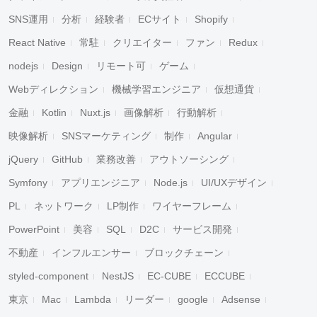
SNS運用
分析
経験者
ECサイト
Shopify
React Native
常駐
クリエイター
ファン
Redux
nodejs
Design
リモート可
ゲーム
Webディレクション
機械学習エンジニア
仮想通貨
金融
Kotlin
Nuxt.js
画像解析
行動解析
映像解析
SNSマーケティング
制作
Angular
jQuery
GitHub
業務改善
アウトソーシング
Symfony
アプリエンジニア
Node.js
UI/UXデザイン
PL
ネットワーク
LP制作
ワイヤーフレーム
PowerPoint
美容
SQL
D2C
サービス開発
不動産
インフルエンサー
ブロックチェーン
styled-component
NestJS
EC-CUBE
ECCUBE
東京
Mac
Lambda
リーダー
google
Adsense