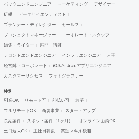
バックエンドエンジニア
マーケティング
デザイナー
広報
データサイエンティスト
プランナー・ディレクター
セールス
プロジェクトマネージャー
コーポレート・スタッフ
編集・ライター
顧問・講師
フロントエンドエンジニア
インフラエンジニア
人事
経営陣・コーポレート
iOS/Androidアプリエンジニア
カスタマーサクセス
フォトグラファー
特徴
副業OK
リモート可
前払い可
急募
フルリモートOK
新規事業
スタートアップ
長期案件
スポット案件（1ヶ月）
オンライン面談OK
土日週末OK
正社員募集
英語スキル歓迎