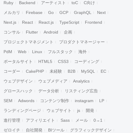
Ruby
Backend
アーティスト
toC
C向け
メルカリ
Firebase
Go
GCP
GraphQL
Next
Next.js
React
React.js
TypeScript
Frontend
コンサル
Flutter
Android
企画
プロジェクトマネジメント
プロダクトマネージャー
PdM
Web
Linux
フルスタック
海外
ポータルサイト
HTML5
CSS3
コーディング
コーダー
CakePHP
未経験
B2B
MySQL
EC
ウェブデザイン
ウェブメディア
Analytics
グロースハック
データ分析
リスティング広告
SEM
Adwords
コンテンツ制作
instagram
LP
ランディングページ
ウェブサイト
js
開発
進行管理
アフィリエイト
Sass
メール
0→1
ゼロイチ
自社開発
BIツール
グラフィックデザイン