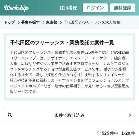
採用者様
ログイン
無料登録
トップ
募集を探す
東京都
千代田区 のフリーランス求人情報
キーワードで探す
千代田区のフリーランス・業務委託の案件一覧
千代田区のフリーランス・業務委託求人案件525件をご紹介！Workship
職種
（ワークシップ）は、デザイナー、エンジニア、マーケター、編集者、
人事、広報などデジタル業界で活躍するプロフェッショナルとプロジェ
フロントエンドエンジニア
クトをマッチングするジョブ型雇用支援サービスです。 働き方が多様
化する社会で、新しい技術や仕組みづくりに挑戦するクリエイターや、
バックエンドエンジニア
社会や技術革新に貢献しようとするデジタルプロフェッショナルと、プ
インフラエンジニア
ロジェクトホルダーなど「運命の仕事相手」が見つかるジョブ型雇用支
iOS/Androidアプリエンジニア
援サービスです。
データサイエンティスト
条件で絞り込み
働き方
リモートのみ
全
525
件中
1-20
件
リモート希望