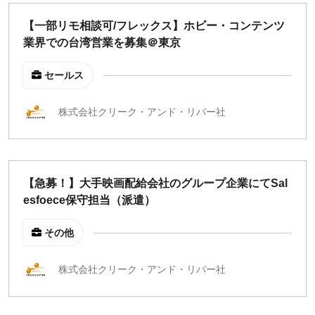
【一部リモ相談可/フレックス】ホビー・コンテンツ
¥2,000
¥3,000
¥4,000
¥5,000〜
業界での台湾営業を募集＠東京
指定なし
検索
セールス
株式会社クリーク・アンド・リバー社
【急募！】大手映画配給会社のグループ企業にてSal
esfoece保守担当（派遣）
その他
株式会社クリーク・アンド・リバー社