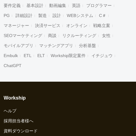
要件定義
基本設計
動画編集
英語
プログラマー
PG
詳細設計
製造
設計
WEBシステム
C＃
マネージャー
決済サービス
オンライン
戦略立案
SEOマーケティング
商談
リクルーティング
女性
モバイルアプリ
マッチングアプリ
分析基盤
Embulk
ETL
ELT
Workship限定案件
イチジュウ
ChatGPT
Workship
ヘルプ
採用担当者様へ
資料ダウンロード