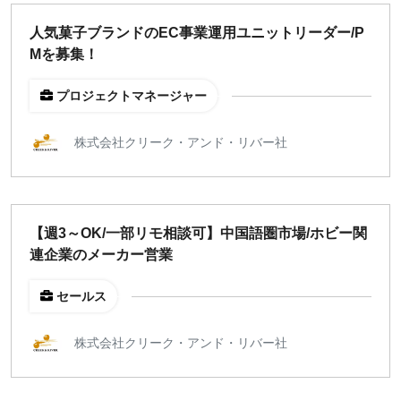
どちらでも可
人気菓子ブランドのEC事業運用ユニットリーダー/P
出社希望
Mを募集！
出社のみ
プロジェクトマネージャー
特徴
株式会社クリーク・アンド・リバー社
直接契約
副業OK
新規事業
スタートアップ
【週3～OK/一部リモ相談可】中国語圏市場/ホビー関
土日週末OK
連企業のメーカー営業
セールス
稼働時間
週5日
株式会社クリーク・アンド・リバー社
週4日
週3日
週2日