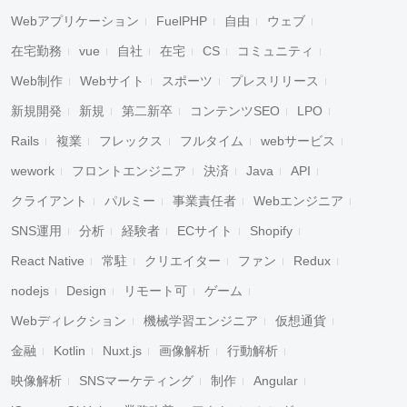
Webアプリケーション
FuelPHP
自由
ウェブ
在宅勤務
vue
自社
在宅
CS
コミュニティ
Web制作
Webサイト
スポーツ
プレスリリース
新規開発
新規
第二新卒
コンテンツSEO
LPO
Rails
複業
フレックス
フルタイム
webサービス
wework
フロントエンジニア
決済
Java
API
キャンセル
検索
クライアント
パルミー
事業責任者
Webエンジニア
SNS運用
分析
経験者
ECサイト
Shopify
React Native
常駐
クリエイター
ファン
Redux
nodejs
Design
リモート可
ゲーム
Webディレクション
機械学習エンジニア
仮想通貨
金融
Kotlin
Nuxt.js
画像解析
行動解析
映像解析
SNSマーケティング
制作
Angular