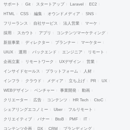
サポート
Git
スタートアップ
Laravel
EC2
HTML
CSS
編集
オウンドメディア
SNS
フリーランス
自社サービス
法人営業
マーケ
採用
スカウト
アプリ
コンテンツマーケティング
新規事業
ディレクター
プランナー
マーケター
UIUX
運用
バックエンド
エンジニア
リモート
企画立案
リモートワーク
UXデザイン
営業
インサイドセールス
プラットフォーム
人材
インフラ
クラウド
メディア
立ち上げ
PR
UX
WEBデザイン
ベンチャー
事業開発
動画
クリエーター
広告
コンテンツ
HR Tech
CtoC
シェアリングエコノミー
Uber
フルリモート
クリエイティブ
バナー
BtoB
PMF
IT
コンテンツ企画
DX
CRM
ブランディング