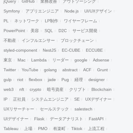
jQuery
GitHub
業務改善
アウトソーシング
Symfony
アプリエンジニア
Node.js
UI/UXデザイン
PL
ネットワーク
LP制作
ワイヤーフレーム
PowerPoint
美容
SQL
D2C
サービス開発
不動産
インフルエンサー
ブロックチェーン
styled-component
NestJS
EC-CUBE
ECCUBE
東京
Mac
Lambda
リーダー
google
Adsense
Twitter
YouTube
golang
abstract
ACF
Grunt
gulp
riot
flexbox
jade
Pug
経理
designer
web3
nft
crypto
暗号資産
クリプト
Blockchain
IP
正社員
システムエンジニア
SE
UXデザイナー
UXリサーチャー
セールステック
salestech
UIデザイナー
Flask
データアナリスト
FastAPI
Tableau
上場
PMO
有楽町
Tiktok
上流工程