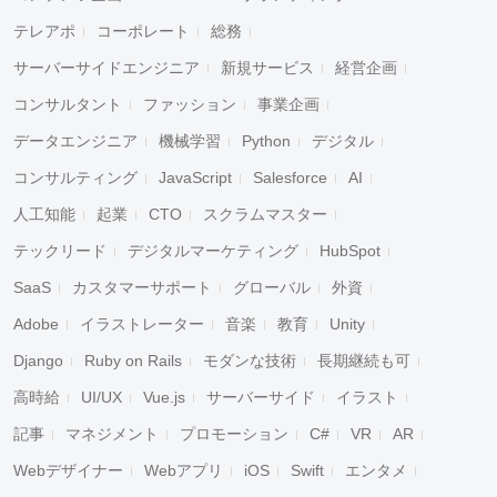
テレアポ
コーポレート
総務
サーバーサイドエンジニア
新規サービス
経営企画
コンサルタント
ファッション
事業企画
データエンジニア
機械学習
Python
デジタル
コンサルティング
JavaScript
Salesforce
AI
人工知能
起業
CTO
スクラムマスター
テックリード
デジタルマーケティング
HubSpot
SaaS
カスタマーサポート
グローバル
外資
Adobe
イラストレーター
音楽
教育
Unity
Django
Ruby on Rails
モダンな技術
長期継続も可
高時給
UI/UX
Vue.js
サーバーサイド
イラスト
記事
マネジメント
プロモーション
C#
VR
AR
Webデザイナー
Webアプリ
iOS
Swift
エンタメ