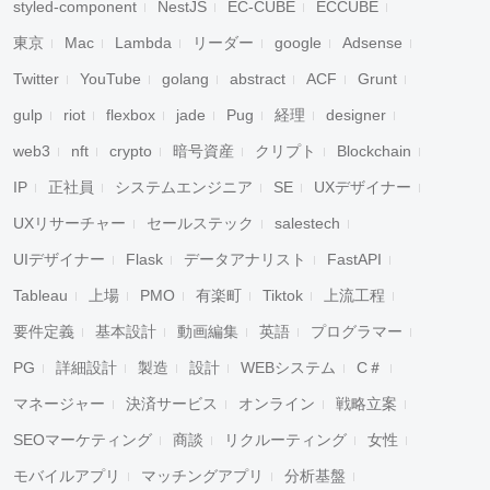
styled-component
NestJS
EC-CUBE
ECCUBE
東京
Mac
Lambda
リーダー
google
Adsense
Twitter
YouTube
golang
abstract
ACF
Grunt
gulp
riot
flexbox
jade
Pug
経理
designer
web3
nft
crypto
暗号資産
クリプト
Blockchain
IP
正社員
システムエンジニア
SE
UXデザイナー
UXリサーチャー
セールステック
salestech
UIデザイナー
Flask
データアナリスト
FastAPI
Tableau
上場
PMO
有楽町
Tiktok
上流工程
要件定義
基本設計
動画編集
英語
プログラマー
PG
詳細設計
製造
設計
WEBシステム
C＃
マネージャー
決済サービス
オンライン
戦略立案
SEOマーケティング
商談
リクルーティング
女性
モバイルアプリ
マッチングアプリ
分析基盤