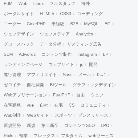
PdM
Web
Linux
フルスタック
海外
ポータルサイト
HTML5
CSS3
コーディング
コーダー
CakePHP
未経験
B2B
MySQL
EC
ウェブデザイン
ウェブメディア
Analytics
グロースハック
データ分析
リスティング広告
SEM
Adwords
コンテンツ制作
instagram
LP
ランディングページ
ウェブサイト
js
開発
進行管理
アフィリエイト
Sass
メール
0→1
ゼロイチ
自社開発
BIツール
グラフィックデザイン
Webアプリケーション
FuelPHP
自由
ウェブ
在宅勤務
vue
自社
在宅
CS
コミュニティ
Web制作
Webサイト
スポーツ
プレスリリース
新規開発
新規
第二新卒
コンテンツSEO
LPO
Rails
複業
フレックス
フルタイム
webサービス