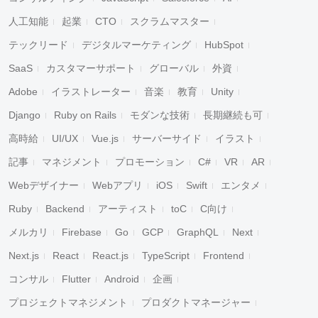
人工知能
起業
CTO
スクラムマスター
テックリード
デジタルマーケティング
HubSpot
SaaS
カスタマーサポート
グローバル
外資
Adobe
イラストレーター
音楽
教育
Unity
Django
Ruby on Rails
モダンな技術
長期継続も可
高時給
UI/UX
Vue.js
サーバーサイド
イラスト
記事
マネジメント
プロモーション
C#
VR
AR
Webデザイナー
Webアプリ
iOS
Swift
エンタメ
Ruby
Backend
アーティスト
toC
C向け
メルカリ
Firebase
Go
GCP
GraphQL
Next
Next.js
React
React.js
TypeScript
Frontend
コンサル
Flutter
Android
企画
プロジェクトマネジメント
プロダクトマネージャー