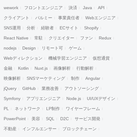
wework
フロントエンジニア
決済
Java
API
クライアント
パルミー
事業責任者
Webエンジニア
SNS運用
分析
経験者
ECサイト
Shopify
React Native
常駐
クリエイター
ファン
Redux
nodejs
Design
リモート可
ゲーム
Webディレクション
機械学習エンジニア
仮想通貨
金融
Kotlin
Nuxt.js
画像解析
行動解析
映像解析
SNSマーケティング
制作
Angular
jQuery
GitHub
業務改善
アウトソーシング
Symfony
アプリエンジニア
Node.js
UI/UXデザイン
PL
ネットワーク
LP制作
ワイヤーフレーム
PowerPoint
美容
SQL
D2C
サービス開発
不動産
インフルエンサー
ブロックチェーン