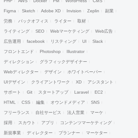
PHP
AWS
Docker
PM
WordPress
CMS
Figma
Sketch
Adobe XD
Invision
Zeplin
副業
労務
バックオフィス
ライター
取材
ライティング
SEO
Webマーケティング
Web広告
広告運用
facebook
リスティング
UI
Slack
フロントエンド
Photoshop
Illustrator
ディレクション
グラフィックデザイナー
Webディレクター
デザイン
ホワイトペーパー
UIデザイン
クライアントワーク
XD
アシスタント
サポート
Git
スタートアップ
Laravel
EC2
HTML
CSS
編集
オウンドメディア
SNS
フリーランス
自社サービス
法人営業
マーケ
採用
スカウト
アプリ
コンテンツマーケティング
新規事業
ディレクター
プランナー
マーケター