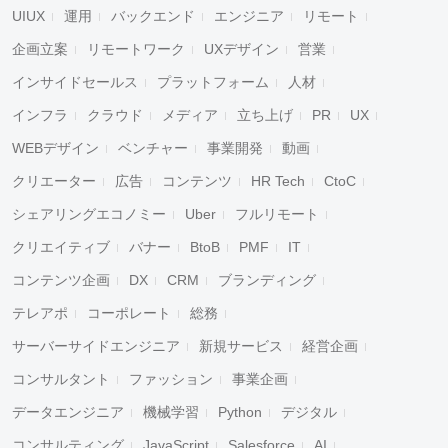
UIUX
運用
バックエンド
エンジニア
リモート
企画立案
リモートワーク
UXデザイン
営業
インサイドセールス
プラットフォーム
人材
インフラ
クラウド
メディア
立ち上げ
PR
UX
WEBデザイン
ベンチャー
事業開発
動画
クリエーター
広告
コンテンツ
HR Tech
CtoC
シェアリングエコノミー
Uber
フルリモート
クリエイティブ
バナー
BtoB
PMF
IT
コンテンツ企画
DX
CRM
ブランディング
テレアポ
コーポレート
総務
サーバーサイドエンジニア
新規サービス
経営企画
コンサルタント
ファッション
事業企画
データエンジニア
機械学習
Python
デジタル
コンサルティング
JavaScript
Salesforce
AI