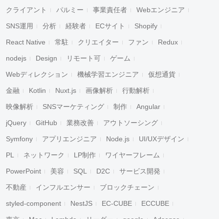
クライアント
パルミー
事業責任者
Webエンジニア
SNS運用
分析
経験者
ECサイト
Shopify
React Native
常駐
クリエイター
ファン
Redux
nodejs
Design
リモート可
ゲーム
Webディレクション
機械学習エンジニア
仮想通貨
金融
Kotlin
Nuxt.js
画像解析
行動解析
映像解析
SNSマーケティング
制作
Angular
jQuery
GitHub
業務改善
アウトソーシング
Symfony
アプリエンジニア
Node.js
UI/UXデザイン
PL
ネットワーク
LP制作
ワイヤーフレーム
PowerPoint
美容
SQL
D2C
サービス開発
不動産
インフルエンサー
ブロックチェーン
styled-component
NestJS
EC-CUBE
ECCUBE