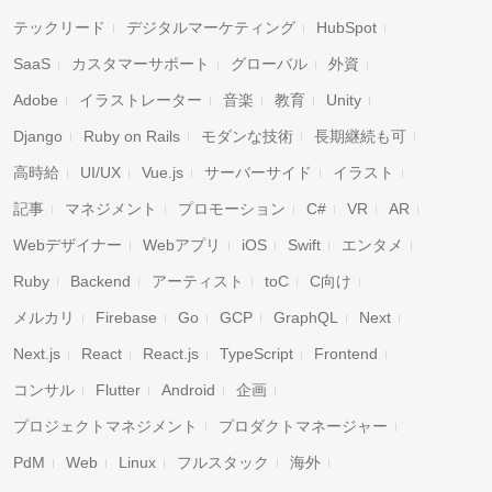
テックリード
デジタルマーケティング
HubSpot
SaaS
カスタマーサポート
グローバル
外資
Adobe
イラストレーター
音楽
教育
Unity
Django
Ruby on Rails
モダンな技術
長期継続も可
高時給
UI/UX
Vue.js
サーバーサイド
イラスト
記事
マネジメント
プロモーション
C#
VR
AR
Webデザイナー
Webアプリ
iOS
Swift
エンタメ
Ruby
Backend
アーティスト
toC
C向け
メルカリ
Firebase
Go
GCP
GraphQL
Next
Next.js
React
React.js
TypeScript
Frontend
コンサル
Flutter
Android
企画
プロジェクトマネジメント
プロダクトマネージャー
PdM
Web
Linux
フルスタック
海外