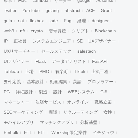
東京
Mac
Lambda
リーダー
google
Adsense
Twitter
YouTube
golang
abstract
ACF
Grunt
gulp
riot
flexbox
jade
Pug
経理
designer
web3
nft
crypto
暗号資産
クリプト
Blockchain
IP
正社員
システムエンジニア
SE
UXデザイナー
UXリサーチャー
セールステック
salestech
UIデザイナー
Flask
データアナリスト
FastAPI
Tableau
上場
PMO
有楽町
Tiktok
上流工程
要件定義
基本設計
動画編集
英語
プログラマー
PG
詳細設計
製造
設計
WEBシステム
C＃
マネージャー
決済サービス
オンライン
戦略立案
SEOマーケティング
商談
リクルーティング
女性
モバイルアプリ
マッチングアプリ
分析基盤
Embulk
ETL
ELT
Workship限定案件
イチジュウ