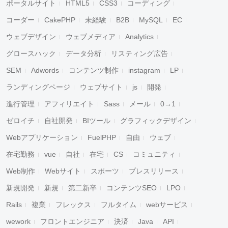
ポータルサイト
HTML5
CSS3
コーディング
コーダー
CakePHP
未経験
B2B
MySQL
EC
ウェブデザイン
ウェブメディア
Analytics
グロースハック
データ分析
リスティング広告
SEM
Adwords
コンテンツ制作
instagram
LP
ランディングページ
ウェブサイト
js
開発
進行管理
アフィリエイト
Sass
メール
0→1
ゼロイチ
自社開発
BIツール
グラフィックデザイン
Webアプリケーション
FuelPHP
自由
ウェブ
在宅勤務
vue
自社
在宅
CS
コミュニティ
Web制作
Webサイト
スポーツ
プレスリリース
新規開発
新規
第二新卒
コンテンツSEO
LPO
Rails
複業
フレックス
フルタイム
webサービス
wework
フロントエンジニア
決済
Java
API