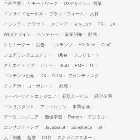
企画立案
リモートワーク
UXデザイン
営業
インサイドセールス
プラットフォーム
人材
インフラ
クラウド
メディア
立ち上げ
PR
UX
WEBデザイン
ベンチャー
事業開発
動画
クリエーター
広告
コンテンツ
HR Tech
CtoC
シェアリングエコノミー
Uber
フルリモート
クリエイティブ
バナー
BtoB
PMF
IT
コンテンツ企画
DX
CRM
ブランディング
テレアポ
コーポレート
総務
サーバーサイドエンジニア
新規サービス
経営企画
コンサルタント
ファッション
事業企画
データエンジニア
機械学習
Python
デジタル
コンサルティング
JavaScript
Salesforce
AI
人工知能
起業
CTO
スクラムマスター