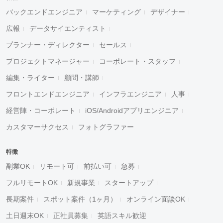
バックエンドエンジニア
マーケティング
デザイナー
広報
データサイエンティスト
プランナー・ディレクター
セールス
プロジェクトマネージャー
コーポレート・スタッフ
編集・ライター
顧問・講師
フロントエンドエンジニア
インフラエンジニア
人事
経営陣・コーポレート
iOS/Androidアプリエンジニア
カスタマーサクセス
フォトグラファー
特徴
副業OK
リモート可
前払い可
急募
フルリモートOK
新規事業
スタートアップ
長期案件
スポット案件（1ヶ月）
オンライン面談OK
土日週末OK
正社員募集
英語スキル歓迎