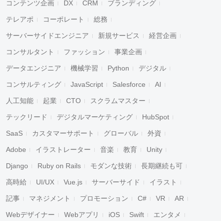
コンテンツ企画
DX
CRM
ブランディング
テレアポ
コーポレート
総務
サーバーサイドエンジニア
新規サービス
経営企画
コンサルタント
ファッション
事業企画
データエンジニア
機械学習
Python
デジタル
コンサルティング
JavaScript
Salesforce
AI
人工知能
起業
CTO
スクラムマスター
テックリード
デジタルマーケティング
HubSpot
SaaS
カスタマーサポート
グローバル
外資
Adobe
イラストレーター
音楽
教育
Unity
Django
Ruby on Rails
モダンな技術
長期継続も可
高時給
UI/UX
Vue.js
サーバーサイド
イラスト
記事
マネジメント
プロモーション
C#
VR
AR
Webデザイナー
Webアプリ
iOS
Swift
エンタメ