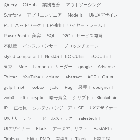
jQuery
GitHub
業務改善
アウトソーシング
Symfony
アプリエンジニア
Node.js
UI/UXデザイン
PL
ネットワーク
LP制作
ワイヤーフレーム
PowerPoint
美容
SQL
D2C
サービス開発
不動産
インフルエンサー
ブロックチェーン
styled-component
NestJS
EC-CUBE
ECCUBE
東京
Mac
Lambda
リーダー
google
Adsense
Twitter
YouTube
golang
abstract
ACF
Grunt
gulp
riot
flexbox
jade
Pug
経理
designer
web3
nft
crypto
暗号資産
クリプト
Blockchain
IP
正社員
システムエンジニア
SE
UXデザイナー
UXリサーチャー
セールステック
salestech
UIデザイナー
Flask
データアナリスト
FastAPI
Tableau
上場
PMO
有楽町
Tiktok
上流工程