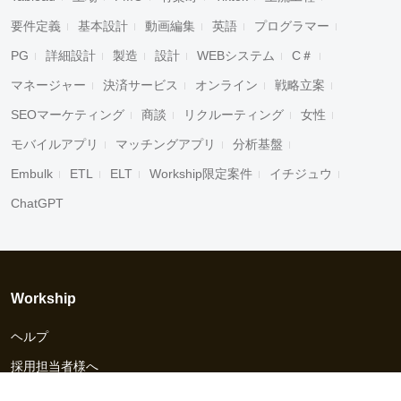
要件定義
基本設計
動画編集
英語
プログラマー
PG
詳細設計
製造
設計
WEBシステム
C＃
マネージャー
決済サービス
オンライン
戦略立案
SEOマーケティング
商談
リクルーティング
女性
モバイルアプリ
マッチングアプリ
分析基盤
Embulk
ETL
ELT
Workship限定案件
イチジュウ
ChatGPT
Workship
ヘルプ
採用担当者様へ
資料ダウンロード