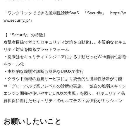
「ワンクリックでできる脆弱性診断SaaS 「Securify」
https://w
ww.securify.jp/
」
【『Securify』の特徴】
攻撃者目線で考えたセキュリティ対策を自動化し、本質的なセキュ
リティ対策を図るプラットフォーム
・従来はセキュリティエンジニアによる手動だったWeb脆弱性診断
をツール化
・本格的な脆弱性診断も簡易なUI/UXで実行
・クラウド領域の新規サービスにより統合的な脆弱性診断が可能
⇒「グローバルで高いレベルの診断の実施」「独自の脆弱スキャン
エンジン開発や使いやすいUI/UXの実現」を図り、セキュリティ品
質担保に向けたセキュリティのセルフテスト習慣化がミッション
お願いしたいこと