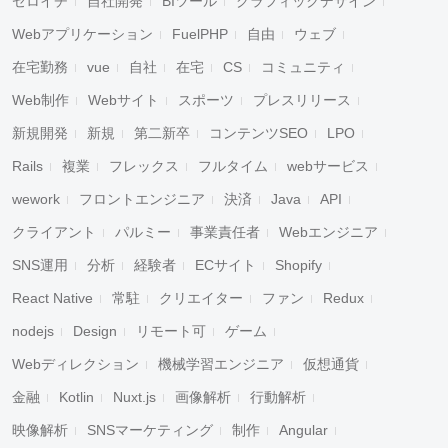
ゼロイチ
自社開発
BIツール
グラフィックデザイン
Webアプリケーション
FuelPHP
自由
ウェブ
在宅勤務
vue
自社
在宅
CS
コミュニティ
Web制作
Webサイト
スポーツ
プレスリリース
新規開発
新規
第二新卒
コンテンツSEO
LPO
Rails
複業
フレックス
フルタイム
webサービス
wework
フロントエンジニア
決済
Java
API
クライアント
パルミー
事業責任者
Webエンジニア
SNS運用
分析
経験者
ECサイト
Shopify
React Native
常駐
クリエイター
ファン
Redux
nodejs
Design
リモート可
ゲーム
Webディレクション
機械学習エンジニア
仮想通貨
金融
Kotlin
Nuxt.js
画像解析
行動解析
映像解析
SNSマーケティング
制作
Angular